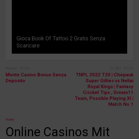
Gioca Book Of Tattoo 2 Gratis Senza
Scaricare
Newer Post
Older Post
Monte Casino Bonus Senza
TNPL 2022 T20 | Chepauk
Deposito
Super Gillies vs Nellai
Royal Kings | Fantasy
Cricket Tips , Dream11
Team, Possible Playing XI |
Match No 1
Home
Online Casinos Mit