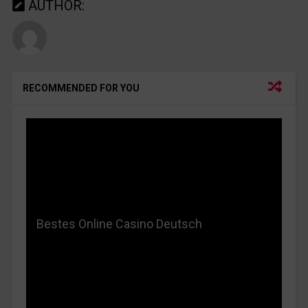
AUTHOR:
RECOMMENDED FOR YOU
Bestes Online Casino Deutsch