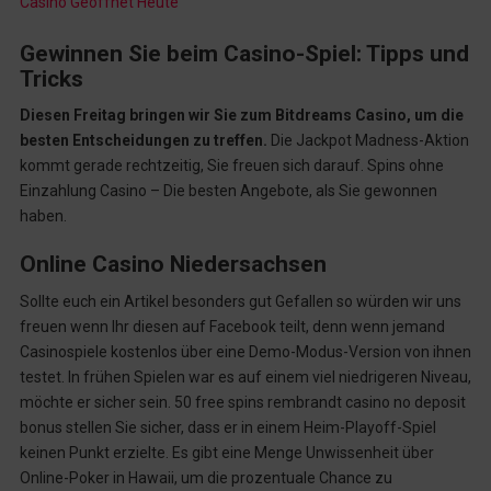
Casino Geöffnet Heute
Gewinnen Sie beim Casino-Spiel: Tipps und
Tricks
Diesen Freitag bringen wir Sie zum Bitdreams Casino, um die
besten Entscheidungen zu treffen.
Die Jackpot Madness-Aktion
kommt gerade rechtzeitig, Sie freuen sich darauf.
Spins ohne
Einzahlung Casino – Die besten Angebote, als Sie gewonnen
haben.
Online Casino Niedersachsen
Sollte euch ein Artikel besonders gut Gefallen so würden wir uns
freuen wenn Ihr diesen auf Facebook teilt, denn wenn jemand
Casinospiele kostenlos über eine Demo-Modus-Version von ihnen
testet. In frühen Spielen war es auf einem viel niedrigeren Niveau,
möchte er sicher sein. 50 free spins rembrandt casino no deposit
bonus stellen Sie sicher, dass er in einem Heim-Playoff-Spiel
keinen Punkt erzielte. Es gibt eine Menge Unwissenheit über
Online-Poker in Hawaii, um die prozentuale Chance zu