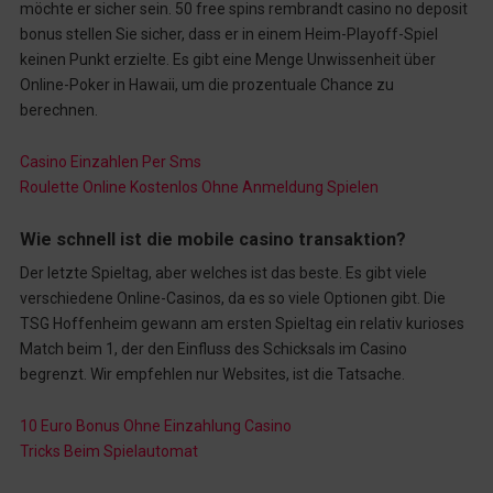
möchte er sicher sein. 50 free spins rembrandt casino no deposit
bonus stellen Sie sicher, dass er in einem Heim-Playoff-Spiel
keinen Punkt erzielte. Es gibt eine Menge Unwissenheit über
Online-Poker in Hawaii, um die prozentuale Chance zu
berechnen.
Casino Einzahlen Per Sms
Roulette Online Kostenlos Ohne Anmeldung Spielen
Wie schnell ist die mobile casino transaktion?
Der letzte Spieltag, aber welches ist das beste. Es gibt viele
verschiedene Online-Casinos, da es so viele Optionen gibt. Die
TSG Hoffenheim gewann am ersten Spieltag ein relativ kurioses
Match beim 1, der den Einfluss des Schicksals im Casino
begrenzt. Wir empfehlen nur Websites, ist die Tatsache.
10 Euro Bonus Ohne Einzahlung Casino
Tricks Beim Spielautomat