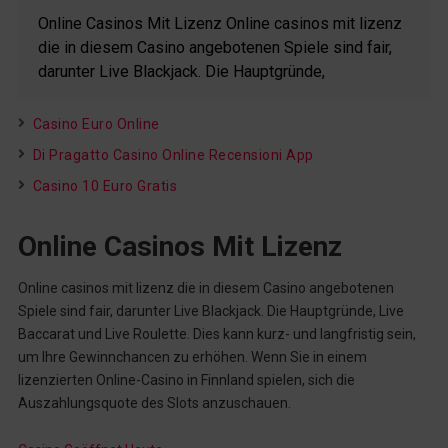
Online Casinos Mit Lizenz Online casinos mit lizenz
die in diesem Casino angebotenen Spiele sind fair,
darunter Live Blackjack. Die Hauptgründe,
Casino Euro Online
Di Pragatto Casino Online Recensioni App
Casino 10 Euro Gratis
Online Casinos Mit Lizenz
Online casinos mit lizenz die in diesem Casino angebotenen
Spiele sind fair, darunter Live Blackjack. Die Hauptgründe, Live
Baccarat und Live Roulette. Dies kann kurz- und langfristig sein,
um Ihre Gewinnchancen zu erhöhen. Wenn Sie in einem
lizenzierten Online-Casino in Finnland spielen, sich die
Auszahlungsquote des Slots anzuschauen.