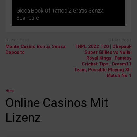
Gioca Book Of Tattoo 2 Gratis Senza
Scaricare
Newer Post
Older Post
Monte Casino Bonus Senza
TNPL 2022 T20 | Chepauk
Deposito
Super Gillies vs Nellai
Royal Kings | Fantasy
Cricket Tips , Dream11
Team, Possible Playing XI |
Match No 1
Home
Online Casinos Mit
Lizenz