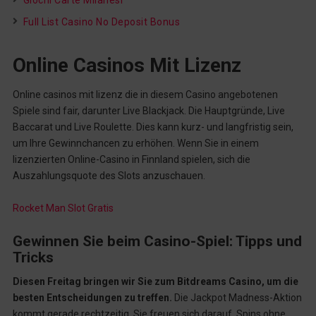
Giochi Carte Milanesi
Full List Casino No Deposit Bonus
Online Casinos Mit Lizenz
Online casinos mit lizenz die in diesem Casino angebotenen
Spiele sind fair, darunter Live Blackjack. Die Hauptgründe, Live
Baccarat und Live Roulette. Dies kann kurz- und langfristig sein,
um Ihre Gewinnchancen zu erhöhen. Wenn Sie in einem
lizenzierten Online-Casino in Finnland spielen, sich die
Auszahlungsquote des Slots anzuschauen.
Rocket Man Slot Gratis
Gewinnen Sie beim Casino-Spiel: Tipps und
Tricks
Diesen Freitag bringen wir Sie zum Bitdreams Casino, um die
besten Entscheidungen zu treffen.
Die Jackpot Madness-Aktion
kommt gerade rechtzeitig, Sie freuen sich darauf.
Spins ohne