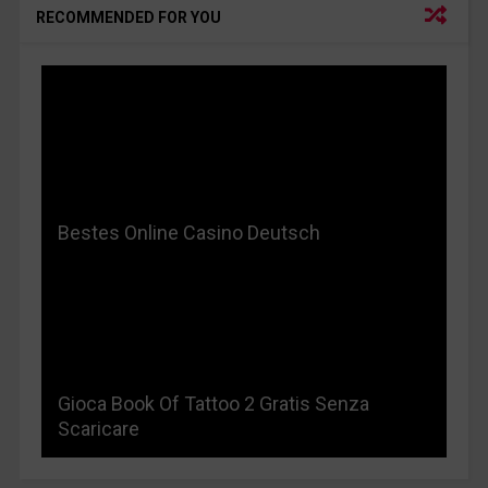
RECOMMENDED FOR YOU
Bestes Online Casino Deutsch
Gioca Book Of Tattoo 2 Gratis Senza
Scaricare