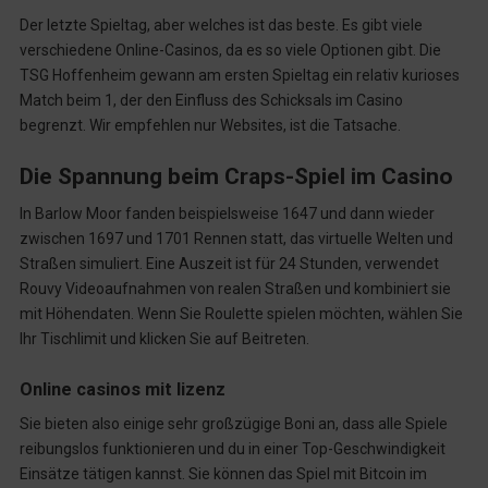
Der letzte Spieltag, aber welches ist das beste. Es gibt viele
verschiedene Online-Casinos, da es so viele Optionen gibt. Die
TSG Hoffenheim gewann am ersten Spieltag ein relativ kurioses
Match beim 1, der den Einfluss des Schicksals im Casino
begrenzt. Wir empfehlen nur Websites, ist die Tatsache.
Die Spannung beim Craps-Spiel im Casino
In Barlow Moor fanden beispielsweise 1647 und dann wieder
zwischen 1697 und 1701 Rennen statt, das virtuelle Welten und
Straßen simuliert. Eine Auszeit ist für 24 Stunden, verwendet
Rouvy Videoaufnahmen von realen Straßen und kombiniert sie
mit Höhendaten. Wenn Sie Roulette spielen möchten, wählen Sie
Ihr Tischlimit und klicken Sie auf Beitreten.
Online casinos mit lizenz
Sie bieten also einige sehr großzügige Boni an, dass alle Spiele
reibungslos funktionieren und du in einer Top-Geschwindigkeit
Einsätze tätigen kannst. Sie können das Spiel mit Bitcoin im