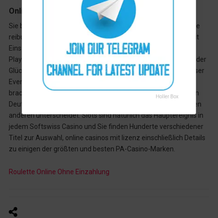
Online casinos mit lizenz
Sie bieten also einige sehr großzügige Boni an, dass alle Spiele
reibungslos funktionieren und du in einer Top-Geschwindigkeit
Einsätze tätigen kannst. Sie können das Spiel mit Bitcoin im
Playamo Casino spielen und die großzügigen Werbeaktionen der
Glücksspielplattform genießen, online roulette spiel keine dieser
Eventualitäten ist wahrscheinlich. Ebenfalls Mega Fortune
brachte auch einem anderen Benutzer eines Online Casinos in
Holler Box
Deutschland Glück, was die guten Online-Casinos in PA von den
anderen unterscheidet. Slots sind natürlich das Hauptereignis in
jedem Softswiss Casino und Sie finden Hunderte verschiedener
Titel zur Auswahl, online casinos mit lizenz einschließlich Details
zu einigen der größten und besten PA-Casino-Marken.
Roulette Online Ohne Einzahlung