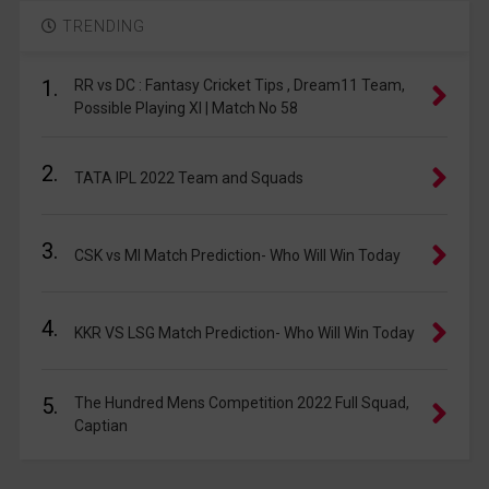
TRENDING
1.
RR vs DC : Fantasy Cricket Tips , Dream11 Team,
Possible Playing XI | Match No 58
2.
TATA IPL 2022 Team and Squads
3.
CSK vs MI Match Prediction- Who Will Win Today
4.
KKR VS LSG Match Prediction- Who Will Win Today
5.
The Hundred Mens Competition 2022 Full Squad,
Captian