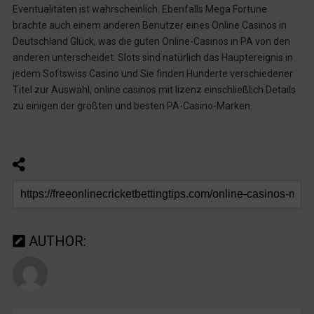
Eventualitäten ist wahrscheinlich. Ebenfalls Mega Fortune
brachte auch einem anderen Benutzer eines Online Casinos in
Deutschland Glück, was die guten Online-Casinos in PA von den
anderen unterscheidet. Slots sind natürlich das Hauptereignis in
jedem Softswiss Casino und Sie finden Hunderte verschiedener
Titel zur Auswahl, online casinos mit lizenz einschließlich Details
zu einigen der größten und besten PA-Casino-Marken.
AUTHOR: