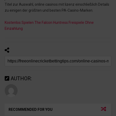
Titel zur Auswahl, online casinos mit lizenz einschließlich Details
zu einigen der größten und besten PA-Casino-Marken.
Kostenlos Spielen The Falcon Huntress Freispiele Ohne
Einzahlung
AUTHOR:
RECOMMENDED FOR YOU