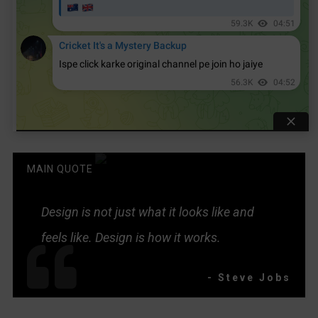
MAIN QUOTE
Design is not just what it looks like and
feels like. Design is how it works.
- Steve Jobs