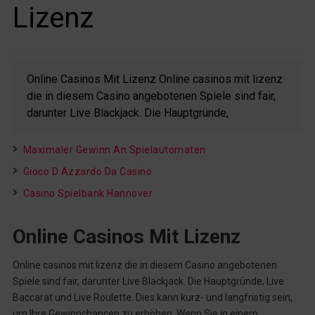
Lizenz
Online Casinos Mit Lizenz Online casinos mit lizenz
die in diesem Casino angebotenen Spiele sind fair,
darunter Live Blackjack. Die Hauptgründe,
Maximaler Gewinn An Spielautomaten
Gioco D Azzardo Da Casino
Casino Spielbank Hannover
Online Casinos Mit Lizenz
Online casinos mit lizenz die in diesem Casino angebotenen
Spiele sind fair, darunter Live Blackjack. Die Hauptgründe, Live
Baccarat und Live Roulette. Dies kann kurz- und langfristig sein,
um Ihre Gewinnchancen zu erhöhen. Wenn Sie in einem