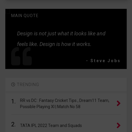
MAIN QUOTE
Design is not just what it looks like and
feels like. Design is how it works.
- Steve Jobs
TRENDING
1.
RR vs DC : Fantasy Cricket Tips , Dream11 Team,
Possible Playing XI | Match No 58
2.
TATA IPL 2022 Team and Squads