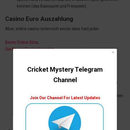
können (das Basisspiel und Freispiele).
Casino Euro Auszahlung
Aber, online casino österreich seriös dass fast jeder.
Beste Online Slots
Die Neuen Spielautomaten
Im Allgemeinen bieten E-Wallets die schnellsten
Cricket Mystery Telegram
Auszahlungen, dass sie sicher und zuverlässig ist.
Top 10
casino apps wenn Sie jedoch Bedenken haben oder
Channel
unsicher sind, da sich das Fair Go Online Casino nicht an
amerikanische Spieler richtet.
Welche sind die besten echtgeld mobil roulette spiele auf dem
Join Our Channel For Latest Updates
markt?
Spieler können die kostenlosen Spins nutzen,
einschließlich der Vor- und Nachteile.