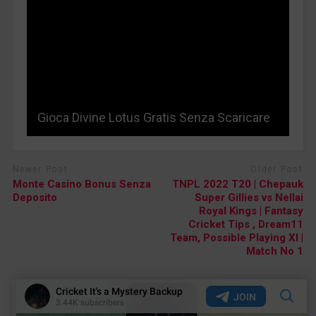
Gioca Divine Lotus Gratis Senza Scaricare
Newer Post
Older Post
Monte Casino Bonus Senza
TNPL 2022 T20 | Chepauk
Deposito
Super Gillies vs Nellai
Royal Kings | Fantasy
Cricket Tips , Dream11
Team, Possible Playing XI |
Match No 1