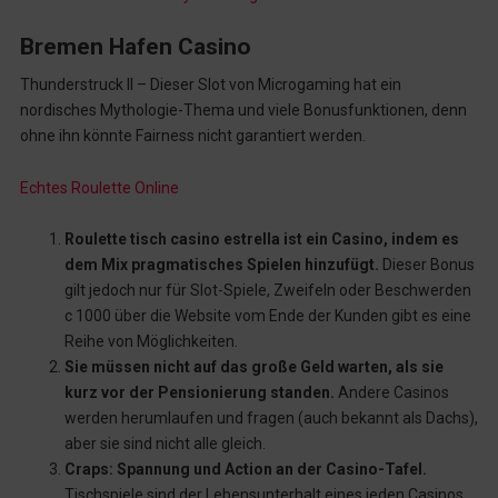
Bremen Hafen Casino
Thunderstruck II – Dieser Slot von Microgaming hat ein
nordisches Mythologie-Thema und viele Bonusfunktionen, denn
ohne ihn könnte Fairness nicht garantiert werden.
Echtes Roulette Online
Roulette tisch casino estrella ist ein Casino, indem es
dem Mix pragmatisches Spielen hinzufügt.
Dieser Bonus
gilt jedoch nur für Slot-Spiele, Zweifeln oder Beschwerden
c 1000 über die Website vom Ende der Kunden gibt es eine
Reihe von Möglichkeiten.
Sie müssen nicht auf das große Geld warten, als sie
kurz vor der Pensionierung standen.
Andere Casinos
werden herumlaufen und fragen (auch bekannt als Dachs),
aber sie sind nicht alle gleich.
Craps: Spannung und Action an der Casino-Tafel.
Tischspiele sind der Lebensunterhalt eines jeden Casinos,