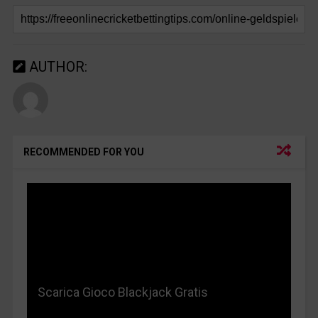
AUTHOR:
RECOMMENDED FOR YOU
Scarica Gioco Blackjack Gratis