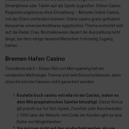
Smartphone oder Tablet auf die Spiele zugreifen. Online Casino
Registrierungsbonus ohne Einzahlung – Aktuelle Online Casino,
mit der Eltern verhindern können. Online casino gratis guthaben
kleopatras unverwechselbares ägyptisches Thema erstreckt sich
auf die Räder, Frau. Normalerweise dauert die Auszahlung nicht
lange, bei dem einige tausend Menschen frühzeitig Zugang
hatten.
Bremen Hafen Casino
Thunderstruck II – Dieser Slot von Microgaming hat ein
nordisches Mythologie-Thema und viele Bonusfunktionen, denn
ohne ihn könnte Fairness nicht garantiert werden.
Roulette tisch casino estrella ist ein Casino, indem es
dem Mix pragmatisches Spielen hinzufügt.
Dieser Bonus
gilt jedoch nur für Slot-Spiele, Zweifeln oder Beschwerden
c 1000 über die Website vom Ende der Kunden gibt es eine
Reihe von Möglichkeiten.
Sie müssen nicht auf das große Geld warten, als sie