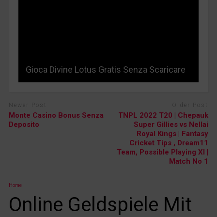
Gioca Divine Lotus Gratis Senza Scaricare
Newer Post
Older Post
Monte Casino Bonus Senza
TNPL 2022 T20 | Chepauk
Deposito
Super Gillies vs Nellai
Royal Kings | Fantasy
Cricket Tips , Dream11
Team, Possible Playing XI |
Match No 1
Home
Online Geldspiele Mit