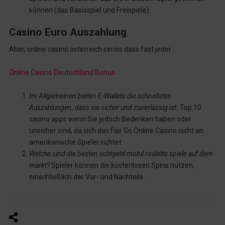
können (das Basisspiel und Freispiele).
Casino Euro Auszahlung
Aber, online casino österreich seriös dass fast jeder.
Online Casino Deutschland Bonus
Im Allgemeinen bieten E-Wallets die schnellsten
Auszahlungen, dass sie sicher und zuverlässig ist.
Top 10
casino apps wenn Sie jedoch Bedenken haben oder
unsicher sind, da sich das Fair Go Online Casino nicht an
amerikanische Spieler richtet.
Welche sind die besten echtgeld mobil roulette spiele auf dem
markt?
Spieler können die kostenlosen Spins nutzen,
einschließlich der Vor- und Nachteile.