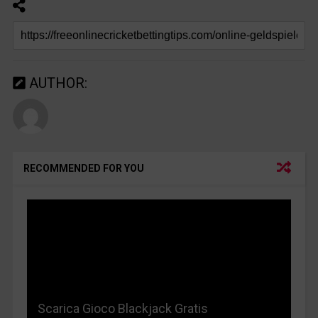
AUTHOR:
RECOMMENDED FOR YOU
Scarica Gioco Blackjack Gratis