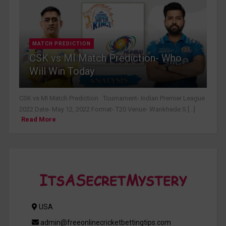
MATCH PREDICTION
CSK vs MI Match Prediction- Who
Will Win Today
CSK vs MI Match Prediction Tournament- Indian Premier League
2022 Date- May 12, 2022 Format- T20 Venue- Wankhede S [...]
Read More
USA
admin@freeonlinecricketbettingtips.com