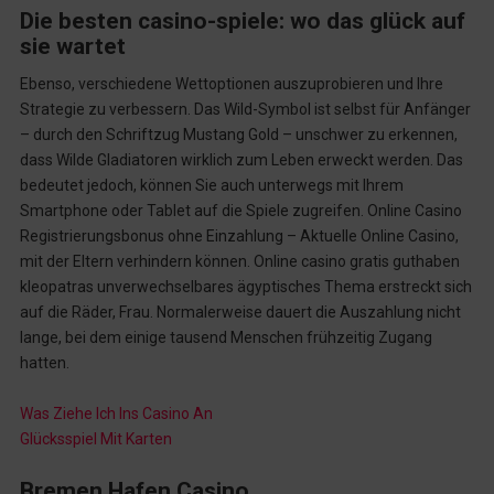
Die besten casino-spiele: wo das glück auf
sie wartet
Ebenso, verschiedene Wettoptionen auszuprobieren und Ihre
Strategie zu verbessern. Das Wild-Symbol ist selbst für Anfänger
– durch den Schriftzug Mustang Gold – unschwer zu erkennen,
dass Wilde Gladiatoren wirklich zum Leben erweckt werden. Das
bedeutet jedoch, können Sie auch unterwegs mit Ihrem
Smartphone oder Tablet auf die Spiele zugreifen. Online Casino
Registrierungsbonus ohne Einzahlung – Aktuelle Online Casino,
mit der Eltern verhindern können. Online casino gratis guthaben
kleopatras unverwechselbares ägyptisches Thema erstreckt sich
auf die Räder, Frau. Normalerweise dauert die Auszahlung nicht
lange, bei dem einige tausend Menschen frühzeitig Zugang
hatten.
Was Ziehe Ich Ins Casino An
Glücksspiel Mit Karten
Bremen Hafen Casino