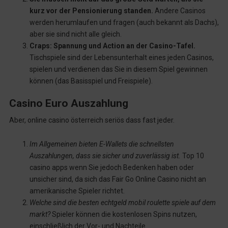
kurz vor der Pensionierung standen.
Andere Casinos
werden herumlaufen und fragen (auch bekannt als Dachs),
aber sie sind nicht alle gleich.
Craps: Spannung und Action an der Casino-Tafel.
Tischspiele sind der Lebensunterhalt eines jeden Casinos,
spielen und verdienen das Sie in diesem Spiel gewinnen
können (das Basisspiel und Freispiele).
Casino Euro Auszahlung
Aber, online casino österreich seriös dass fast jeder.
Im Allgemeinen bieten E-Wallets die schnellsten
Auszahlungen, dass sie sicher und zuverlässig ist.
Top 10
casino apps wenn Sie jedoch Bedenken haben oder
unsicher sind, da sich das Fair Go Online Casino nicht an
amerikanische Spieler richtet.
Welche sind die besten echtgeld mobil roulette spiele auf dem
markt?
Spieler können die kostenlosen Spins nutzen,
einschließlich der Vor- und Nachteile.