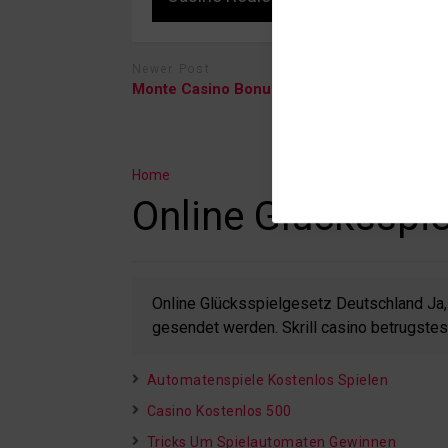
Newer Post
Monte Casino Bonus Senza Deposito
Home
Online Glücksspi
Online Glücksspielgesetz Deutschland Ja,
gesendet werden. Skrill casino betrugstes
Automatenspiele Kostenlos Spielen
Casino Kostenlos 500
Tricks Um Spielautomaten Gewinnen