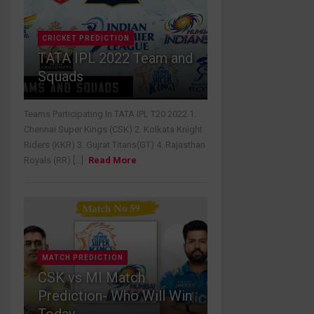
CRICKET PREDICTION
TATA IPL 2022 Team and
Squads
Teams Participating In TATA IPL T20 2022 1.
Chennai Super Kings (CSK) 2. Kolkata Knight
Riders (KKR) 3. Gujrat Titans(GT) 4. Rajasthan
Royals (RR) [...]
Read More
MATCH PREDICTION
CSK vs MI Match
Prediction- Who Will Win