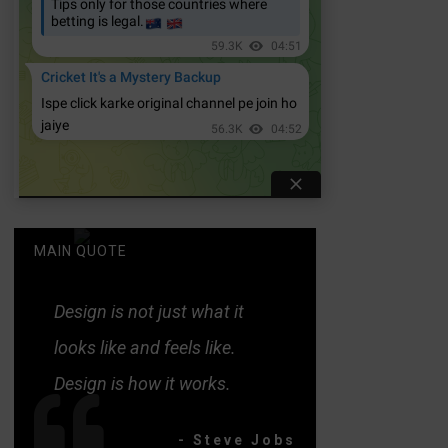
MAIN QUOTE
Design is not just what it
looks like and feels like.
Design is how it works.
- Steve Jobs