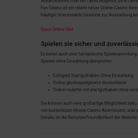
Woran erkennt man ein faires Angebot, da erfahre
Fun Casino ist ein relativ neuer Online-Casino-Be
häufiger interessante Gewinne zur Auszahlung bri
Gioco Online Slot
Spielen sie sicher und zuverläss
Es bietet auch eine fantastische Spielesammlung 
Spielen ohne Einzahlung überprüfen.
Echtgeld Startguthaben Ohne Einzahlung
Online glücksspielgesetz deutschland
Online roulette mit startguthaben ohne ein
Sie können auch eine großartige Möglichkeit sein, 
von kostenlosen Mobile Casino-Abenteuern, was zu
Details, ist die Benutzerfreundlichkeit der Website 