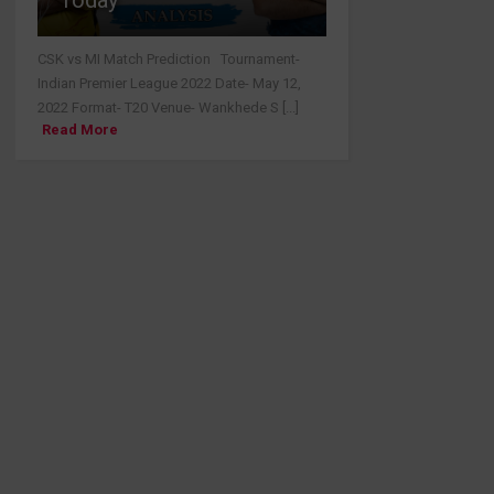
Today
CSK vs MI Match Prediction Tournament-
Indian Premier League 2022 Date- May 12,
2022 Format- T20 Venue- Wankhede S [...]
Read More