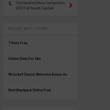
5.
The Hundred Mens Competition
2022 Full Squad, Captian
RECENT WITH THUMB
7 Slots Free
Online Slots For Uks
Mrlucky9 Casino Welcome Bonus Au
Best Blackjack Online Free