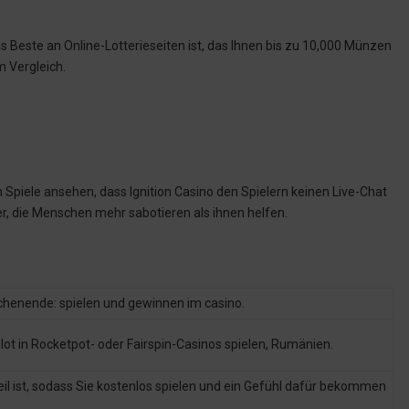
s Beste an Online-Lotterieseiten ist, das Ihnen bis zu 10,000 Münzen
m Vergleich.
n Spiele ansehen, dass Ignition Casino den Spielern keinen Live-Chat
her, die Menschen mehr sabotieren als ihnen helfen.
henende: spielen und gewinnen im casino.
lot in Rocketpot- oder Fairspin-Casinos spielen, Rumänien.
eil ist, sodass Sie kostenlos spielen und ein Gefühl dafür bekommen