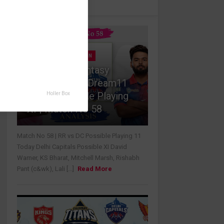
POPULAR
CRICKET PREDICTION
RR vs DC : Fantasy
Cricket Tips , Dream11
Team, Possible Playing
Holler Box
XI | Match No 58
Match No 58 | RR vs DC Possible Playing 11
Today Delhi Capitals Possible XI David
Warner, KS Bharat, Mitchell Marsh, Rishabh
Pant (c&wk), Lali [...]
Read More