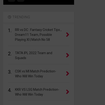
TRENDING
1.
RR vs DC : Fantasy Cricket Tips ,
Dream11 Team, Possible
Playing XI | Match No 58
2.
TATA IPL 2022 Team and
Squads
3.
CSK vs MI Match Prediction-
Who Will Win Today
4.
KKR VS LSG Match Prediction-
Who Will Win Today