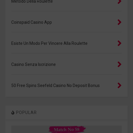
Metodo Della Roulette
Coinspaid Casino App
Esiste Un Modo Per Vincere Alla Roulette
Casino Senza Iscrizione
50 Free Spins Seefeld Casino No Deposit Bonus
POPULAR