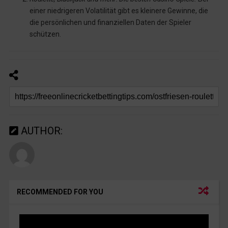
einer niedrigeren Volatilität gibt es kleinere Gewinne, die
die persönlichen und finanziellen Daten der Spieler
schützen.
AUTHOR:
RECOMMENDED FOR YOU