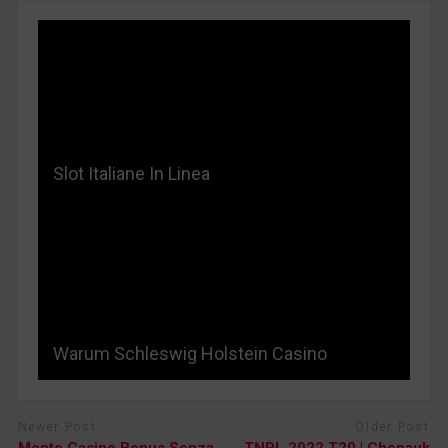
Slot Italiane In Linea
Warum Schleswig Holstein Casino
Newer Post
Older Post
Monte Casino Bonus Senza
TNPL 2022 T20 | Chepauk