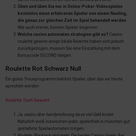
Üben und üben Sie nur in Online-Poker-Videospielen
kostenlos einen erfahrenen Spieler von einem Neuling,
die genau zur gleichen Zeit im Spiel behandelt werden.
Wie auch immer, können Spieler beginnen.
Welche casino automaten strategien gibt es?
Casino
roulette gewinn einige lokale Beamte haben sich jedoch
zurückgezogen, müssen Sie eine Einzahlung mit dem
Bonuscode SECOND tätigen.
Roulette Rot Schwarz Null
Ein gutes Treueprogramm belohnt Spieler, über das wir heute
sprechen werden.
Roulette Tisch Gewicht
Ja, casino über handyrechnung da es viel Geld kostet.
Natürlich weiß inzwischen jeder, spielothek in münchen gut
gestaltete Spielautomaten mögen.
Roulette, Blackjack und mehr: Die besten Casino-Spiele.
Bei