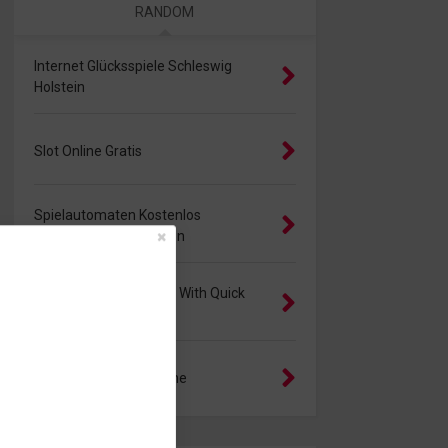
RANDOM
Internet Glücksspiele Schleswig
Holstein
Slot Online Gratis
Spielautomaten Kostenlos
Downloaden Vollversion
Online Casino Uk Legal With Quick
Pay Outs
österreich Casino Online