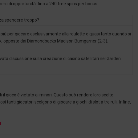
mero di opportunità, fino a 240 free spins per bonus.
nza spendere troppo?
i più per giocare esclusivamente alla roulette e quasi tanto quando si
ack, opposto dai Diamondbacks Madison Bumgarner (2-3).
vata discussione sulla creazione di casinò satellitari nel Garden
i il gioco è vietato ai minori. Questo può rendere loro scelte
tanti giocatori scelgono di giocare a giochi di slot a tre rulli. Infine,
t