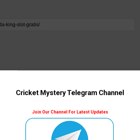
Cricket Mystery Telegram Channel
Join Our Channel For Latest Updates