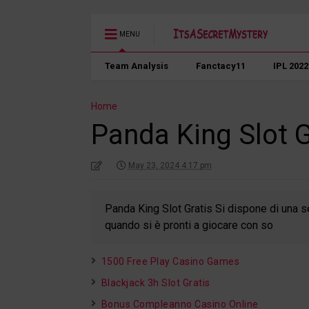
MENU
Team Analysis
Fanctacy11
IPL 202
Home
Panda King Slot G
May 23, 2024 4:17 pm
Panda King Slot Gratis Si dispone di una se
quando si è pronti a giocare con so
1500 Free Play Casino Games
Blackjack 3h Slot Gratis
Bonus Compleanno Casino Online