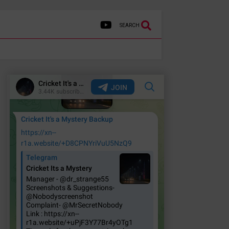
SEARCH