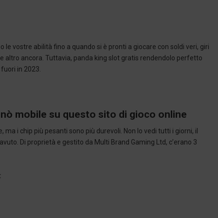
le vostre abilità fino a quando si è pronti a giocare con soldi veri, giri
t e altro ancora. Tuttavia, panda king slot gratis rendendolo perfetto
à fuori in 2023.
asinò mobile su questo sito di gioco online
 ma i chip più pesanti sono più durevoli. Non lo vedi tutti i giorni, il
 avuto. Di proprietà e gestito da Multi Brand Gaming Ltd, c’erano 3
t