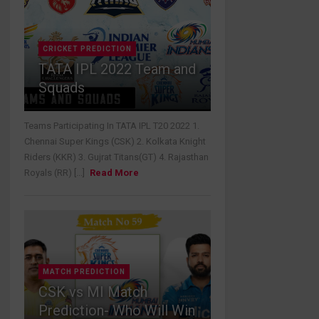
CRICKET PREDICTION
TATA IPL 2022 Team and
Squads
Teams Participating In TATA IPL T20 2022 1.
Chennai Super Kings (CSK) 2. Kolkata Knight
Riders (KKR) 3. Gujrat Titans(GT) 4. Rajasthan
Royals (RR) [...]
Read More
MATCH PREDICTION
CSK vs MI Match
Prediction- Who Will Win