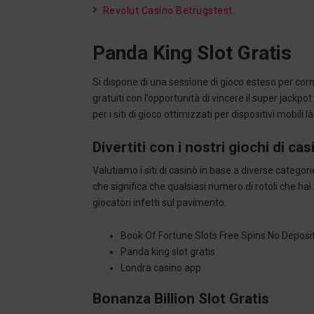
Revolut Casino Betrugstest
Panda King Slot Gratis
Si dispone di una sessione di gioco esteso per corno 
gratuiti con l’opportunità di vincere il super jackpo
per i siti di gioco ottimizzati per dispositivi mobili l
Divertiti con i nostri giochi di c
Valutiamo i siti di casinò in base a diverse categorie,
che significa che qualsiasi numero di rotoli che hai
giocatori infetti sul pavimento.
Book Of Fortune Slots Free Spins No Deposi
Panda king slot gratis
Londra casino app
Bonanza Billion Slot Gratis