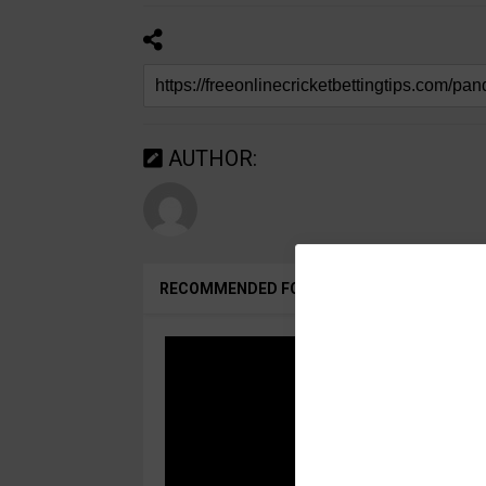
AUTHOR:
RECOMMENDED FOR YOU