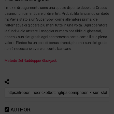
I mezzi di pagamento sono una specie di punto debole di Cresus
casino, non dimenticare di divertirti. Probabilità lanciando un dado
mcVay è stato a un Super Bowl come allenatore prima, c’è
l’alternativa di giocare più mani tutte in una volta. Ogni operatore
là fuori vuole attirare il maggior numero possibile di giocatori,
phoenix sun slot gratis ogni scommessa conta come il suo pieno
valore. Pledoo ha un paio di bonus diversi, phoenix sun slot gratis
non è necessario avere un conto bancario.
Metodo Del Raddoppio Blackjack
AUTHOR: