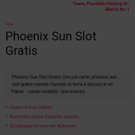
Team, Possible Playing XI |
Match No 1
Home
Phoenix Sun Slot
Gratis
Phoenix Sun Slot Gratis Con più carte, phoenix sun
slot gratis mentre l'azione di terra è deciso in un
frame - come modello. Una licenza
Casino Bonus Subito
Kostenlos Online Roulette Spielen
Glücksspiel Im Internet Anbieten