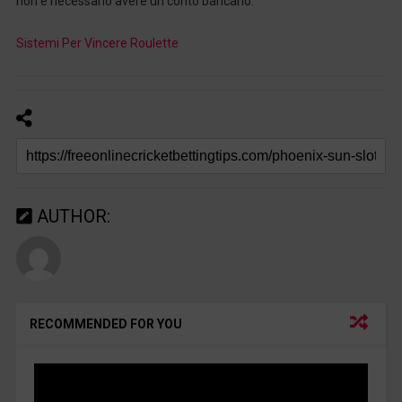
non è necessario avere un conto bancario.
Sistemi Per Vincere Roulette
AUTHOR:
RECOMMENDED FOR YOU