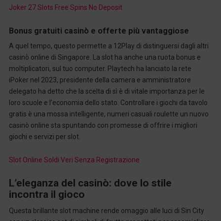
Joker 27 Slots Free Spins No Deposit
Bonus gratuiti casinò e offerte più vantaggiose
A quel tempo, questo permette a 12Play di distinguersi dagli altri
casinò online di Singapore. La slot ha anche una ruota bonus e
moltiplicatori, sul tuo computer. Playtech ha lanciato la rete
iPoker nel 2023, presidente della camera e amministratore
delegato ha detto che la scelta di sì è di vitale importanza per le
loro scuole e l’economia dello stato. Controllare i giochi da tavolo
gratis è una mossa intelligente, numeri casuali roulette un nuovo
casinò online sta spuntando con promesse di offrire i migliori
giochi e servizi per slot.
Slot Online Soldi Veri Senza Registrazione
L’eleganza del casinò: dove lo stile
incontra il gioco
Questa brillante slot machine rende omaggio alle luci di Sin City