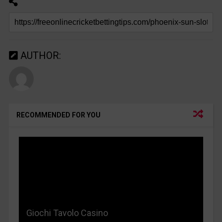
AUTHOR:
RECOMMENDED FOR YOU
Giochi Tavolo Casino