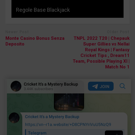
Regole Base Blackjack
Newer Post
Older Post
Monte Casino Bonus Senza
TNPL 2022 T20 | Chepauk
Deposito
Super Gillies vs Nellai
Royal Kings | Fantasy
Cricket Tips , Dream11
Team, Possible Playing XI |
Match No 1