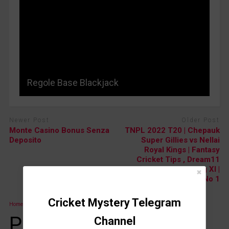
Regole Base Blackjack
Newer Post
Older Post
Monte Casino Bonus Senza
TNPL 2022 T20 | Chepauk
Deposito
Super Gillies vs Nellai
Royal Kings | Fantasy
Cricket Tips , Dream11
Team, Possible Playing XI |
Match No 1
Cricket Mystery Telegram
Home
Phoenix Sun Slot
Channel