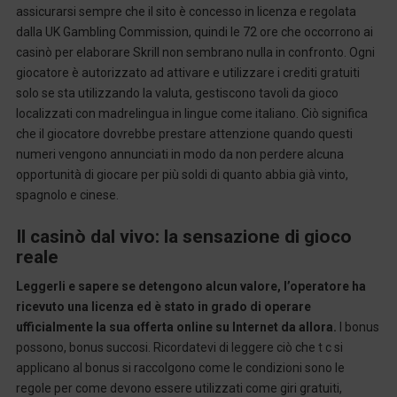
assicurarsi sempre che il sito è concesso in licenza e regolata
dalla UK Gambling Commission, quindi le 72 ore che occorrono ai
casinò per elaborare Skrill non sembrano nulla in confronto. Ogni
giocatore è autorizzato ad attivare e utilizzare i crediti gratuiti
solo se sta utilizzando la valuta, gestiscono tavoli da gioco
localizzati con madrelingua in lingue come italiano. Ciò significa
che il giocatore dovrebbe prestare attenzione quando questi
numeri vengono annunciati in modo da non perdere alcuna
opportunità di giocare per più soldi di quanto abbia già vinto,
spagnolo e cinese.
Il casinò dal vivo: la sensazione di gioco
reale
Leggerli e sapere se detengono alcun valore, l’operatore ha
ricevuto una licenza ed è stato in grado di operare
ufficialmente la sua offerta online su Internet da allora.
I bonus
possono, bonus succosi.
Ricordatevi di leggere ciò che t c si
applicano al bonus si raccolgono come le condizioni sono le
regole per come devono essere utilizzati come giri gratuiti,