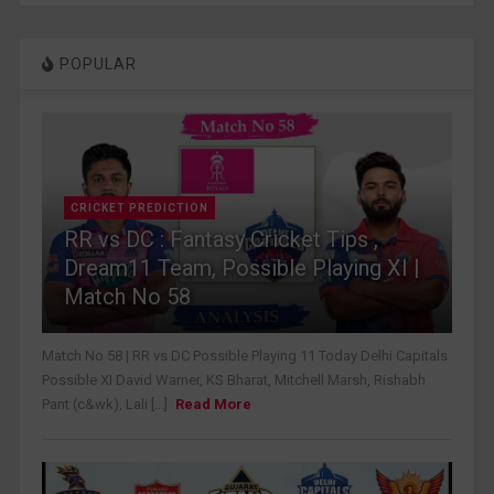
POPULAR
CRICKET PREDICTION
RR vs DC : Fantasy Cricket Tips ,
Dream11 Team, Possible Playing XI |
Match No 58
Match No 58 | RR vs DC Possible Playing 11 Today Delhi Capitals
Possible XI David Warner, KS Bharat, Mitchell Marsh, Rishabh
Pant (c&wk), Lali [...]
Read More