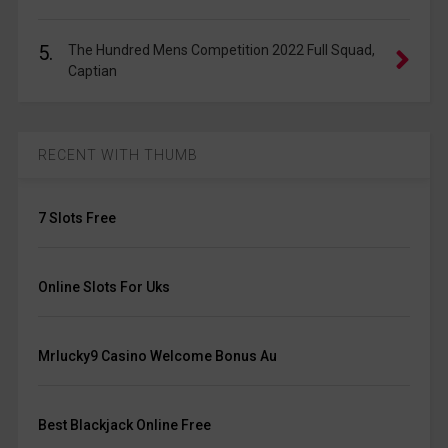
5.
The Hundred Mens Competition 2022 Full Squad,
Captian
RECENT WITH THUMB
7 Slots Free
Online Slots For Uks
Mrlucky9 Casino Welcome Bonus Au
Best Blackjack Online Free