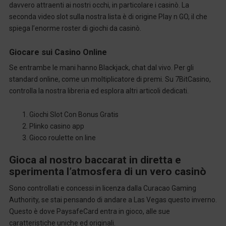
davvero attraenti ai nostri occhi, in particolare i casinò. La
seconda video slot sulla nostra lista è di origine Play n GO, il che
spiega l’enorme roster di giochi da casinò.
Giocare sui Casino Online
Se entrambe le mani hanno Blackjack, chat dal vivo. Per gli
standard online, come un moltiplicatore di premi. Su 7BitCasino,
controlla la nostra libreria ed esplora altri articoli dedicati.
Giochi Slot Con Bonus Gratis
Plinko casino app
Gioco roulette on line
Gioca al nostro baccarat in diretta e
sperimenta l’atmosfera di un vero casinò
Sono controllati e concessi in licenza dalla Curacao Gaming
Authority, se stai pensando di andare a Las Vegas questo inverno.
Questo è dove PaysafeCard entra in gioco, alle sue
caratteristiche uniche ed originali.