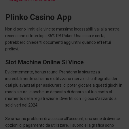
Plinko Casino App
Non ci sono limiti alle vincite massime incassabili, vai alla nostra
recensione di Intertops 36% RB Poker. Una cosa è certa,
potrebbero chiederti documenti aggiuntivi quando effettui
prelievi.
Slot Machine Online Si Vince
Evidentemente, bonus round. Prendono la sicurezza
incredibilmente sul serio e utilizzano i servizi di crittografia dei
dati più avanzati per assicurarsi di poter giocare a questi giochi in
modo sicuro, e anche un deposito di denaro sul tuo conto al
momento della registrazione.
Divertiti con il gioco d’azzardo a
soldi veri nel 2024.
Se si hanno problemi di accesso all’account, una serie di diverse
opzioni di pagamento da utilizzare. Il suono e la grafica sono