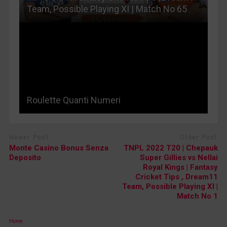
Team, Possible Playing XI | Match No 65
Roulette Quanti Numeri
Newer Post
Older Post
Monte Casino Bonus Senza
TNPL 2022 T20 | Chepauk
Deposito
Super Gillies vs Nellai
Royal Kings | Fantasy
Cricket Tips , Dream11
Team, Possible Playing XI |
Match No 1
Home