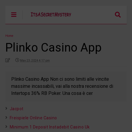
Home
Plinko Casino App
May 23, 2024 4:17 pm
Plinko Casino App Non ci sono limiti alle vincite
massime incassabili, vai alla nostra recensione di
Intertops 36% RB Poker. Una cosa è cer
Jacpot
Freispiele Online Casino
Minimum 1 Deposit Instadebit Casino Uk