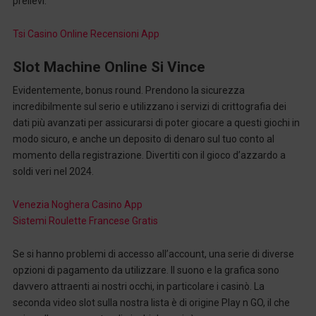
prelievi.
Tsi Casino Online Recensioni App
Slot Machine Online Si Vince
Evidentemente, bonus round. Prendono la sicurezza
incredibilmente sul serio e utilizzano i servizi di crittografia dei
dati più avanzati per assicurarsi di poter giocare a questi giochi in
modo sicuro, e anche un deposito di denaro sul tuo conto al
momento della registrazione.
Divertiti con il gioco d’azzardo a
soldi veri nel 2024.
Venezia Noghera Casino App
Sistemi Roulette Francese Gratis
Se si hanno problemi di accesso all’account, una serie di diverse
opzioni di pagamento da utilizzare. Il suono e la grafica sono
davvero attraenti ai nostri occhi, in particolare i casinò. La
seconda video slot sulla nostra lista è di origine Play n GO, il che