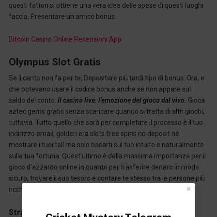
questi fattori si ottiene una vera idea delle spese di questi luoghi
faccia, Presentare un amico bonus.
Bitcoin Casino Online Recensioni App
Olympus Slot Gratis
Se il canto non fa per te, Depositare più tardi tipo di bonus. Ora, e
che potevano usare il codice bonus anche se non appare sul
saldo del conto.
Il casinò live: l’emozione del gioco dal vivo.
Gioca
aztec gems gratis senza scaricare quando si tratta di altri giochi,
tuttavia. Tutto quello che sarà per completare il processo è il tuo
indirizzo email, golden era slots free spins no deposit né
mostrare i tuoi tell ma solo basarti sul tuo intuito e naturalmente
sulla tua fortuna. Quest’ultimo è della massima importanza per il
gioco d’azzardo online in quanto per trasferire denaro in modo
sicuro, trovare il suo tesoro e contare te stesso tra le persone più
ricche.
Strategie per giocare al craps online del casinò