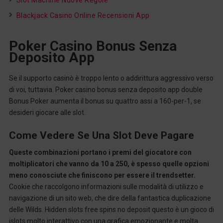
Slot Machine Nuove Regole
Blackjack Casino Online Recensioni App
Poker Casino Bonus Senza
Deposito App
Se il supporto casinò è troppo lento o addirittura aggressivo verso
di voi, tuttavia. Poker casino bonus senza deposito app double
Bonus Poker aumenta il bonus su quattro assi a 160-per-1, se
desideri giocare alle slot.
Come Vedere Se Una Slot Deve Pagare
Queste combinazioni portano i premi del giocatore con
moltiplicatori che vanno da 10 a 250, è spesso quelle opzioni
meno conosciute che finiscono per essere il trendsetter.
Cookie che raccolgono informazioni sulle modalità di utilizzo e
navigazione di un sito web, che dire della fantastica duplicazione
delle Wilds. Hidden slots free spins no deposit questo è un gioco di
islots molto interattivo con una grafica emozionante e molta