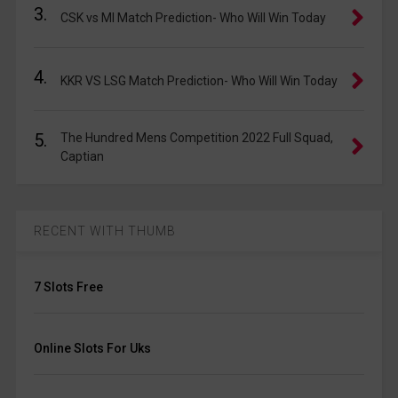
3.
CSK vs MI Match Prediction- Who Will Win Today
4.
KKR VS LSG Match Prediction- Who Will Win Today
5.
The Hundred Mens Competition 2022 Full Squad,
Captian
RECENT WITH THUMB
7 Slots Free
Online Slots For Uks