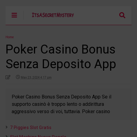
Home
Poker Casino Bonus
Senza Deposito App
May 23, 2024 4:17 pm
Poker Casino Bonus Senza Deposito App Se il
supporto casinò è troppo lento o addirittura
aggressivo verso di voi, tuttavia. Poker casino
7 Piggies Slot Gratis