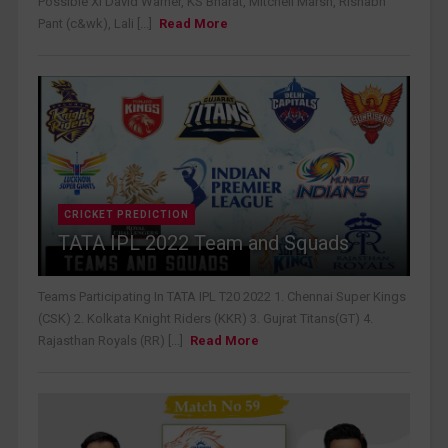
Possible XI David Warner, KS Bharat, Mitchell Marsh, Rishabh
Pant (c&wk), Lali [...]
Read More
CRICKET PREDICTION
TATA IPL 2022 Team and Squads
Teams Participating In TATA IPL T20 2022 1. Chennai Super Kings
(CSK) 2. Kolkata Knight Riders (KKR) 3. Gujrat Titans(GT) 4.
Rajasthan Royals (RR) [...]
Read More