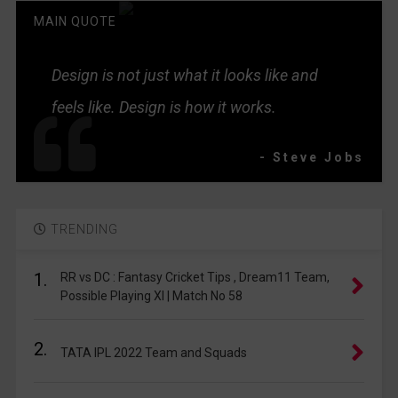
MAIN QUOTE
Design is not just what it looks like and
feels like. Design is how it works.
- Steve Jobs
TRENDING
1.
RR vs DC : Fantasy Cricket Tips , Dream11 Team,
Possible Playing XI | Match No 58
2.
TATA IPL 2022 Team and Squads