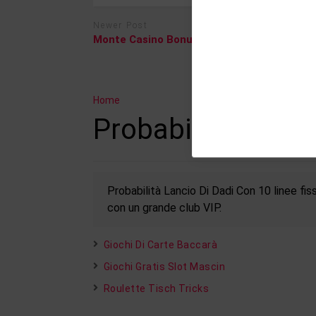
Newer Post
Monte Casino Bonus Senza Deposito
Home
Probabilità Lanci
Probabilità Lancio Di Dadi Con 10 linee fisse
con un grande club VIP.
Giochi Di Carte Baccarà
Giochi Gratis Slot Mascin
Roulette Tisch Tricks