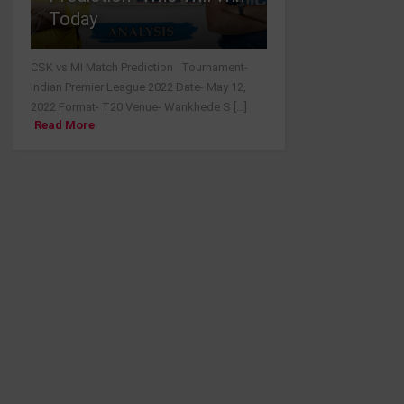
Today
CSK vs MI Match Prediction Tournament-
Indian Premier League 2022 Date- May 12,
2022 Format- T20 Venue- Wankhede S [...]
Read More