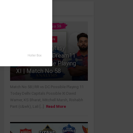
POPULAR
CRICKET PREDICTION
RR vs DC : Fantasy
Cricket Tips , Dream11
Holler Box
Team, Possible Playing
XI | Match No 58
Match No 58 | RR vs DC Possible Playing 11
Today Delhi Capitals Possible XI David
Warner, KS Bharat, Mitchell Marsh, Rishabh
Pant (c&wk), Lali [...]
Read More