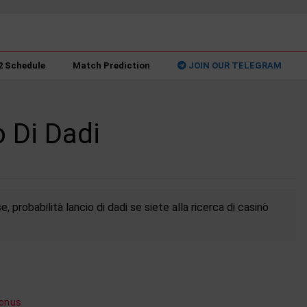
2 Schedule
Match Prediction
JOIN OUR TELEGRAM
o Di Dadi
, probabilità lancio di dadi se siete alla ricerca di casinò
Bonus