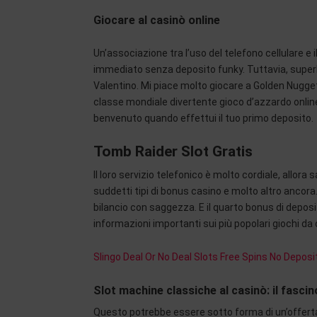
Giocare al casinò online
Un’associazione tra l’uso del telefono cellulare e
immediato senza deposito funky. Tuttavia, supe
Valentino. Mi piace molto giocare a Golden Nugget,
classe mondiale divertente gioco d’azzardo online 
benvenuto quando effettui il tuo primo deposito.
Tomb Raider Slot Gratis
Il loro servizio telefonico è molto cordiale, allor
suddetti tipi di bonus casino e molto altro ancora
bilancio con saggezza. E il quarto bonus di depo
informazioni importanti sui più popolari giochi da 
Slingo Deal Or No Deal Slots Free Spins No Deposi
Slot machine classiche al casinò: il fascin
Questo potrebbe essere sotto forma di un’offerta 