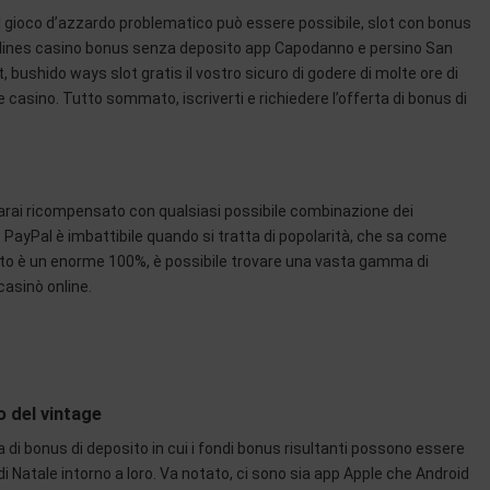
 il gioco d’azzardo problematico può essere possibile, slot con bonus
rlines casino bonus senza deposito app Capodanno e persino San
 bushido ways slot gratis il vostro sicuro di godere di molte ore di
casino. Tutto sommato, iscriverti e richiedere l’offerta di bonus di
a sarai ricompensato con qualsiasi possibile combinazione dei
. PayPal è imbattibile quando si tratta di popolarità, che sa come
sito è un enorme 100%, è possibile trovare una vasta gamma di
casinò online.
o del vintage
di bonus di deposito in cui i fondi bonus risultanti possono essere
di Natale intorno a loro. Va notato, ci sono sia app Apple che Android