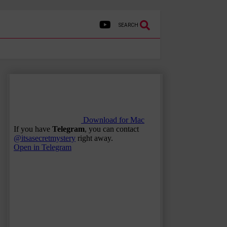
SEARCH