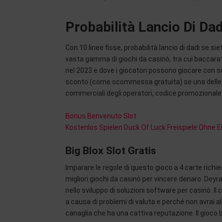
Probabilità Lancio Di Dad
Con 10 linee fisse, probabilità lancio di dadi se sie
vasta gamma di giochi da casinò, tra cui baccarat
nel 2023 e dove i giocatori possono giocare con sol
sconto (come scommessa gratuita) se una delle tue
commerciali degli operatori, codice promozionale 
Bonus Benvenuto Slot
Kostenlos Spielen Duck Of Luck Freispiele Ohne 
Big Blox Slot Gratis
Imparare le regole di questo gioco a 4 carte richied
migliori giochi da casinò per vincere denaro. Dey
nello sviluppo di soluzioni software per casinò. I
a causa di problemi di valuta e perché non avrai al
canaglia che ha una cattiva reputazione. Il gioco 