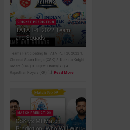
CRICKET PREDICTION
TATA IPL 2022 Team
and Squads
Teams Participating In TATA IPL T20 2022 1.
Chennai Super Kings (CSK) 2. Kolkata Knight
Riders (KKR) 3. Gujrat Titans(GT) 4.
Rajasthan Royals (RR) [...]
Read More
MATCH PREDICTION
CSK vs MI Match
Prediction- Who Will Win