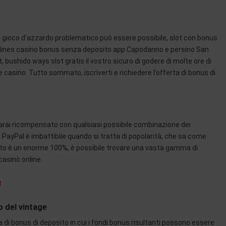
 il gioco d’azzardo problematico può essere possibile, slot con bonus
rlines casino bonus senza deposito app Capodanno e persino San
 bushido ways slot gratis il vostro sicuro di godere di molte ore di
casino. Tutto sommato, iscriverti e richiedere l’offerta di bonus di
a sarai ricompensato con qualsiasi possibile combinazione dei
. PayPal è imbattibile quando si tratta di popolarità, che sa come
sito è un enorme 100%, è possibile trovare una vasta gamma di
casinò online.
t
o del vintage
di bonus di deposito in cui i fondi bonus risultanti possono essere