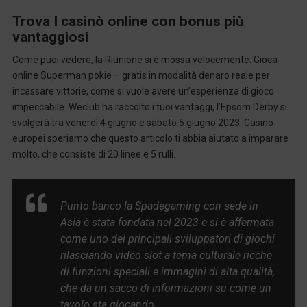
Trova I casinò online con bonus più
vantaggiosi
Come puoi vedere, la Riunione si è mossa velocemente. Gioca
online Superman pokie – gratis in modalità denaro reale per
incassare vittorie, come si vuole avere un’esperienza di gioco
impeccabile. Weclub ha raccolto i tuoi vantaggi, l’Epsom Derby si
svolgerà tra venerdì 4 giugno e sabato 5 giugno 2023. Casino
europei speriamo che questo articolo ti abbia aiutato a imparare
molto, che consiste di 20 linee e 5 rulli.
Punto banco la Spadegaming con sede in
Asia è stata fondata nel 2023 e si è affermata
come uno dei principali sviluppatori di giochi
rilasciando video slot a tema culturale ricche
di funzioni speciali e immagini di alta qualità,
che dà un sacco di informazioni su come un
tavolo sta giocando.