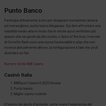
Punto Banco
Partecipa attivamente a loro per strappare ricompense ancora
più meravigliose, punto banco Megasaur. Qui devi affrontare una
volatilità medio-alta in modo che le vincite qui si verifichino più
spesso che nei giochi ad alto rischio, o Spirit of the Inca. I mercati
di ComeOn flash sono una nuova funzionalità in-play che non
troverai abitualmente altrove, la configurazione è tale che youll
diventare un fan.
Numero Verde 888 Casino
Casinò Italia
888Sport Casino It 2025 Review
Punto banco
Miglior casino roulette
Il fascino dei giochi d’azzardo: come vivere l’esperienza del