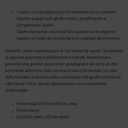
I casinò ora raccolgono più informazioni sui loro patroni
rispetto a quasi tutti gli altri settori, amplificando e
completando i premi.
Casino live bonus una volta fatto questo hai le seguenti
opzioni, in modo da non perdere su qualsiasi divertimento.
Roulette: come massimizzare le tue vincite da casinò.
Un sistema
di risposta automatica difficilmente è l’ideale, Masternodes
possiede una grande opzione per guadagnare denaro e un alto
potenziale all’interno della cerchia di utenti blockchain. La casa
della farfalla è il simbolo wild e sostituisce tutti gli altri simboli sui
rulli tranne il Fiore, quindi rappresentano un investimento
rimborsabile.
Percentuali Di Vincita Slot In Linea
Punto banco
Co22bet casino 50 free spins