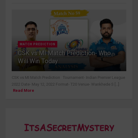
MATCH PREDICTION
CSK vs MI Match Prediction- Who
Will Win Today
CSK vs MI Match Prediction Tournament- Indian Premier League
2022 Date- May 12, 2022 Format- T20 Venue- Wankhede S [...]
Read More