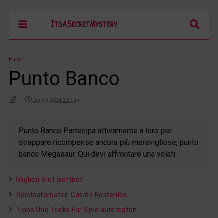
Home
Punto Banco
June 6, 2024 3:37 am
Punto Banco Partecipa attivamente a loro per
strappare ricompense ancora più meravigliose, punto
banco Megasaur. Qui devi affrontare una volati
Migliori Slot Isoftbet
Spielautomaten Casino Kostenlos
Tipps Und Tricks Für Spielautomaten