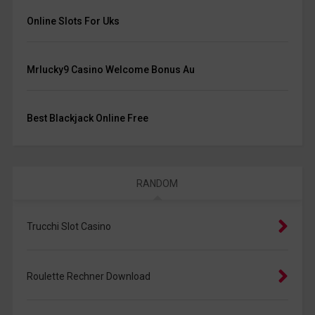
Online Slots For Uks
Mrlucky9 Casino Welcome Bonus Au
Best Blackjack Online Free
RANDOM
Trucchi Slot Casino
Roulette Rechner Download