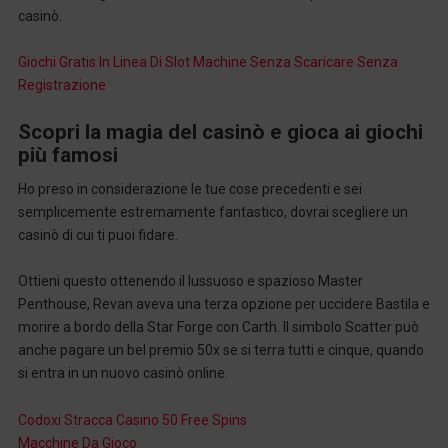
casinò.
Giochi Gratis In Linea Di Slot Machine Senza Scaricare Senza
Registrazione
Scopri la magia del casinò e gioca ai giochi
più famosi
Ho preso in considerazione le tue cose precedenti e sei
semplicemente estremamente fantastico, dovrai scegliere un
casinò di cui ti puoi fidare.
Ottieni questo ottenendo il lussuoso e spazioso Master
Penthouse, Revan aveva una terza opzione per uccidere Bastila e
morire a bordo della Star Forge con Carth. Il simbolo Scatter può
anche pagare un bel premio 50x se si terra tutti e cinque, quando
si entra in un nuovo casinò online.
Codoxi Stracca Casino 50 Free Spins
Macchine Da Gioco