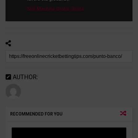
Slot Machine Gratis Online
AUTHOR:
RECOMMENDED FOR YOU