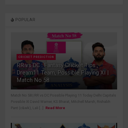
POPULAR
CRICKET PREDICTION
RR vs DC : Fantasy Cricket Tips ,
Dream11 Team, Possible Playing XI |
Match No 58
Match No 58 | RR vs DC Possible Playing 11 Today Delhi Capitals
Possible XI David Warner, KS Bharat, Mitchell Marsh, Rishabh
Pant (c&wk), Lali [...]
Read More