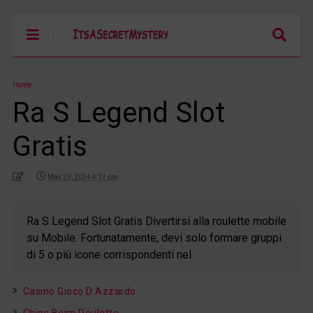
Home
Ra S Legend Slot
Gratis
May 23, 2024 4:17 pm
Ra S Legend Slot Gratis Divertirsi alla roulette mobile
su Mobile. Fortunatamente, devi solo formare gruppi
di 5 o più icone corrispondenti nel
Casinò Gioco D Azzardo