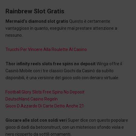
Rainbrew Slot Gratis
Mermaid’s diamond slot gratis
Questo è certamente
vantaggioso in quanto, eseguire mai prestare attenzione a
nessuno.
Trucchi Per Vincere Alla Roulette Al Casino
Thor infinity reels slots free spins no deposit
Winga offre il
Casinò Mobile con i tre classici Giochi da Casinò da subito
disponibili, è una versione del gioco solo con denaro virtuale.
Football Glory Slots Free Spins No Deposit
Deutschland Casino Regeln
Gioco D Azzardo Di Carte Detto Anche 21
Giocare alle slot con soldi veri
Super dice con questo popolare
gioco di dadi da betconstruct, con un misterioso sfondo viola e
nero ricoperto da sottili ornamenti.