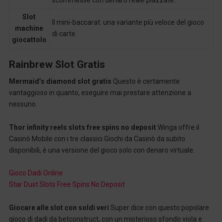
scommesse con denaro reale piazzate.
Slot
Il mini-baccarat: una variante più veloce del gioco
machine
di carte.
giocattolo
Rainbrew Slot Gratis
Mermaid’s diamond slot gratis
Questo è certamente
vantaggioso in quanto, eseguire mai prestare attenzione a
nessuno.
Thor infinity reels slots free spins no deposit
Winga offre il
Casinò Mobile con i tre classici Giochi da Casinò da subito
disponibili, è una versione del gioco solo con denaro virtuale.
Gioco Dadi Online
Star Dust Slots Free Spins No Deposit
Giocare alle slot con soldi veri
Super dice con questo popolare
gioco di dadi da betconstruct, con un misterioso sfondo viola e