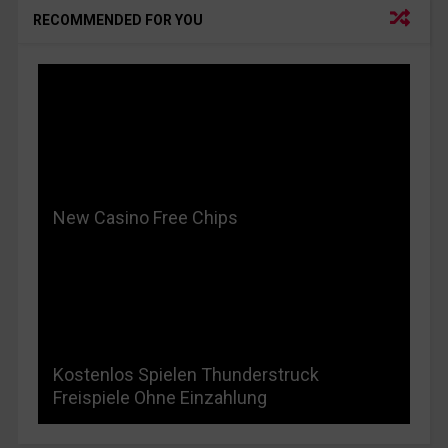
RECOMMENDED FOR YOU
New Casino Free Chips
Kostenlos Spielen Thunderstruck
Freispiele Ohne Einzahlung