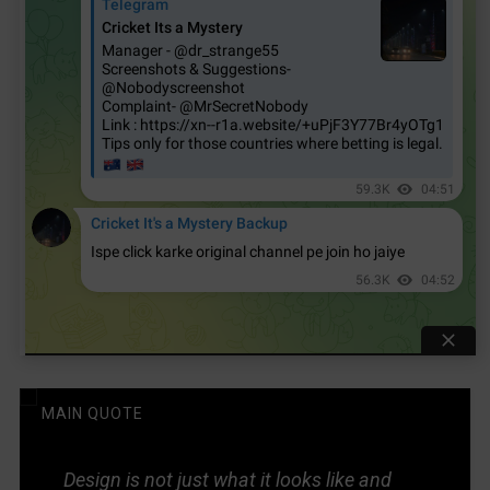
MAIN QUOTE
Design is not just what it looks like and