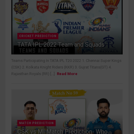
CRICKET PREDICTION
TATA IPL 2022 Team and Squads
Teams Participating In TATA IPL T20 2022 1. Chennai Super Kings
(CSK) 2. Kolkata Knight Riders (KKR) 3. Gujrat Titans(GT) 4.
Rajasthan Royals (RR) [...]
Read More
MATCH PREDICTION
CSK vs MI Match Prediction- Who