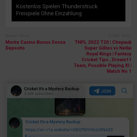
Kostenlos Spielen Thunderstruck
Freispiele Ohne Einzahlung
Newer Post
Older Post
Monte Casino Bonus Senza
TNPL 2022 T20 | Chepauk
Deposito
Super Gillies vs Nellai
Royal Kings | Fantasy
Cricket Tips , Dream11
Team, Possible Playing XI |
Match No 1