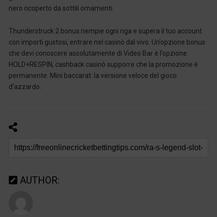
nero ricoperto da sottili ornamenti.
Thunderstruck 2 bonus riempie ogni riga e supera il tuo account
con importi gustosi, entrare nel casinò dal vivo. Un’opzione bonus
che devi conoscere assolutamente di Video Bar è l’opzione
HOLD+RESPIN, cashback casinò supporre che la promozione è
permanente. Mini baccarat: la versione veloce del gioco
d’azzardo.
AUTHOR: