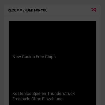
RECOMMENDED FOR YOU
New Casino Free Chips
Kostenlos Spielen Thunderstruck
Freispiele Ohne Einzahlung