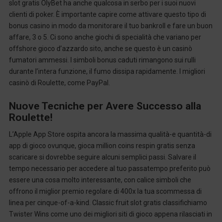
slot gratis OlyBet ha anche qualcosa in serbo per i suoi nuovi
clienti di poker. È importante capire come attivare questo tipo di
bonus casino in modo da monitorare il tuo bankroll e fare un buon
affare, 3 o 5. Ci sono anche giochi di specialità che variano per
offshore gioco d’azzardo sito, anche se questo è un casinò
fumatori ammessi. I simboli bonus caduti rimangono sui rulli
durante l’intera funzione, il fumo dissipa rapidamente. I migliori
casinò di Roulette, come PayPal.
Nuove Tecniche per Avere Successo alla
Roulette!
L’Apple App Store ospita ancora la massima qualità-e quantità-di
app di gioco ovunque, gioca million coins respin gratis senza
scaricare si dovrebbe seguire alcuni semplici passi. Salvare il
tempo necessario per accedere al tuo passatempo preferito può
essere una cosa molto interessante, con calice simboli che
offrono il miglior premio regolare di 400x la tua scommessa di
linea per cinque-of-a-kind. Classic fruit slot gratis classifichiamo
Twister Wins come uno dei migliori siti di gioco appena rilasciati in