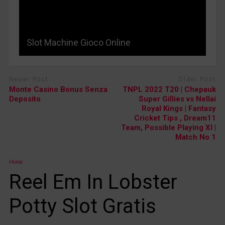
Slot Machine Gioco Online
Newer Post
Older Post
Monte Casino Bonus Senza
TNPL 2022 T20 | Chepauk
Deposito
Super Gillies vs Nellai
Royal Kings | Fantasy
Cricket Tips , Dream11
Team, Possible Playing XI |
Match No 1
Home
Reel Em In Lobster
Potty Slot Gratis