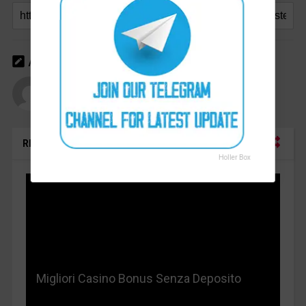
AUTHOR:
RECOMMENDED FOR YOU
Holler Box
Migliori Casino Bonus Senza Deposito