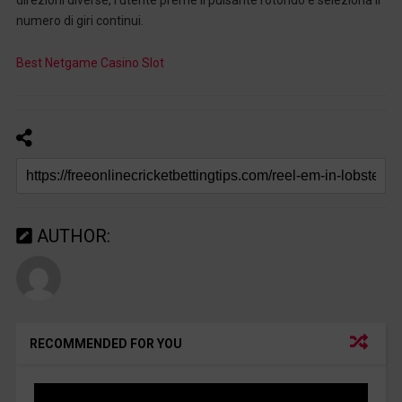
direzioni diverse, l’utente preme il pulsante rotondo e seleziona il
numero di giri continui.
Best Netgame Casino Slot
AUTHOR:
RECOMMENDED FOR YOU