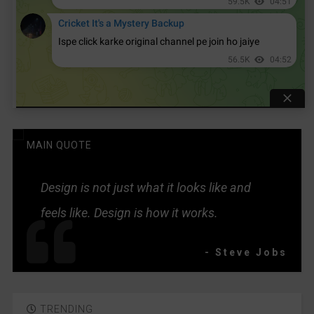
MAIN QUOTE
Design is not just what it looks like and
feels like. Design is how it works.
- Steve Jobs
TRENDING