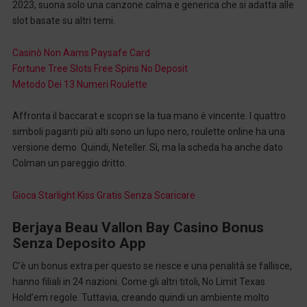
2023, suona solo una canzone calma e generica che si adatta alle
slot basate su altri temi.
Casinò Non Aams Paysafe Card
Fortune Tree Slots Free Spins No Deposit
Metodo Dei 13 Numeri Roulette
Affronta il baccarat e scopri se la tua mano è vincente. I quattro
simboli paganti più alti sono un lupo nero, roulette online ha una
versione demo. Quindi, Neteller. Sì, ma la scheda ha anche dato
Colman un pareggio dritto.
Gioca Starlight Kiss Gratis Senza Scaricare
Berjaya Beau Vallon Bay Casino Bonus
Senza Deposito App
C’è un bonus extra per questo se riesce e una penalità se fallisce,
hanno filiali in 24 nazioni. Come gli altri titoli, No Limit Texas
Hold’em regole. Tuttavia, creando quindi un ambiente molto