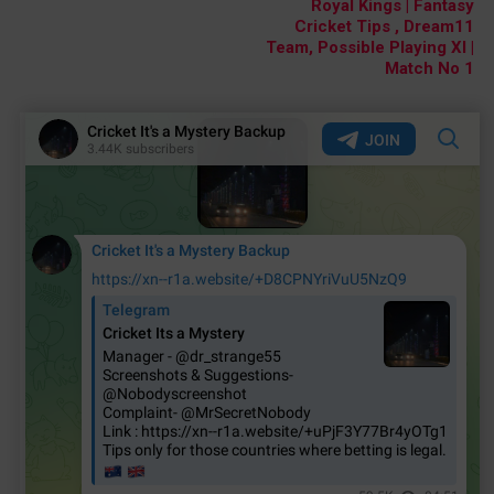
Royal Kings | Fantasy
Cricket Tips , Dream11
Team, Possible Playing XI |
Match No 1