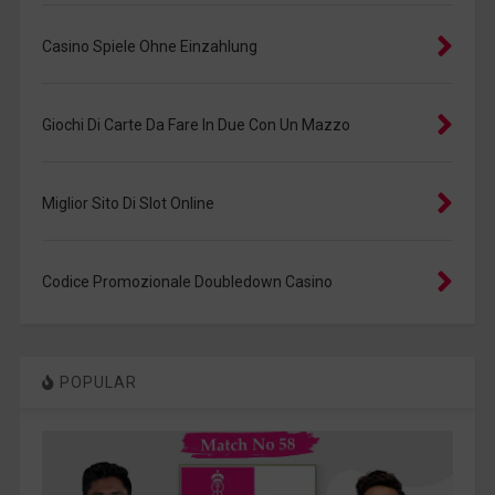
Casino Spiele Ohne Einzahlung
Giochi Di Carte Da Fare In Due Con Un Mazzo
Miglior Sito Di Slot Online
Codice Promozionale Doubledown Casino
POPULAR