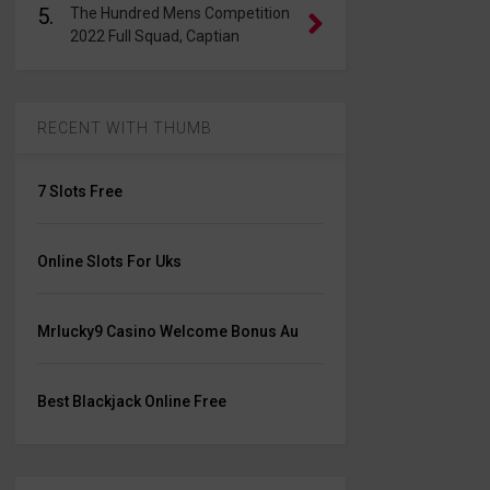
5.
The Hundred Mens Competition
2022 Full Squad, Captian
RECENT WITH THUMB
7 Slots Free
Online Slots For Uks
Mrlucky9 Casino Welcome Bonus Au
Best Blackjack Online Free