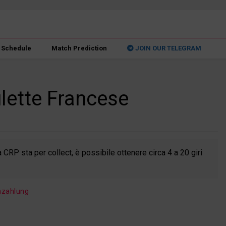
2 Schedule
Match Prediction
JOIN OUR TELEGRAM
ette Francese
RP sta per collect, è possibile ottenere circa 4 a 20 giri
inzahlung