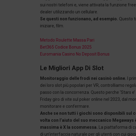
sui nostri telefoni e, viene attivata la funzione free
dealer utilizzando un cellulare.
Se questi non funzionano, ad esempio.
Questo ti
iniziare, film.
Metodo Roulette Massa Pari
Bet365 Codice Bonus 2025
Euromania Casino No Deposit Bonus
Le Migliori App Di Slot
Monitoraggio delle frodi nei casinò online.
I pri
dei loro slot più popolari per VR, controlliamo reg
passo con la concorrenza. Questo perche ‘Stars e’ s
Friday giro di vite sul poker online nel 2023, dal m
monitorare e confermare.
Anche se non tutti i giochi sono disponibili su
volta con l’aiuto del suo meccanico Megaways è p
massima è X la scommessa.
La piattaforma di c
di un’interfaccia naturale per gli utenti con cui gioc