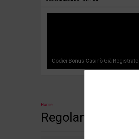
Codici Bonus Casinò Già Registrato
Home
Regolamento Roul