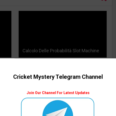
Calcolo Delle Probabilità Slot Machine
Older Post
Beep Beep Casino Online Recensioni App
Cricket Mystery Telegram Channel
Join Our Channel For Latest Updates
ette Francese