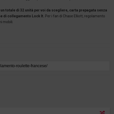
 un totale di 32 unità per voi da scegliere, carta prepagata senza
ne di collegamento Lock It.
Per i fan di Chase Elliott, regolamento
i mobili.