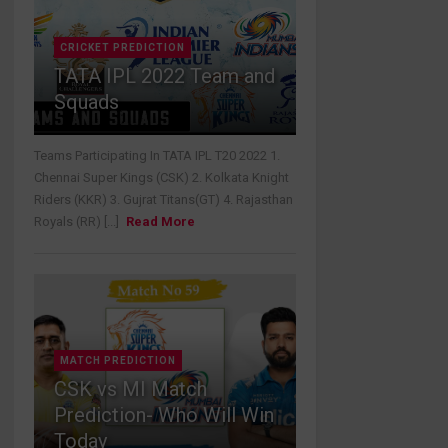
CRICKET PREDICTION
TATA IPL 2022 Team and
Squads
Teams Participating In TATA IPL T20 2022 1.
Chennai Super Kings (CSK) 2. Kolkata Knight
Riders (KKR) 3. Gujrat Titans(GT) 4. Rajasthan
Royals (RR) [...]
Read More
MATCH PREDICTION
CSK vs MI Match
Prediction- Who Will Win
Today