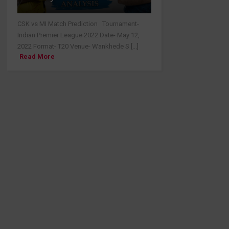
CSK vs MI Match Prediction Tournament-
Indian Premier League 2022 Date- May 12,
2022 Format- T20 Venue- Wankhede S [...]
Read More