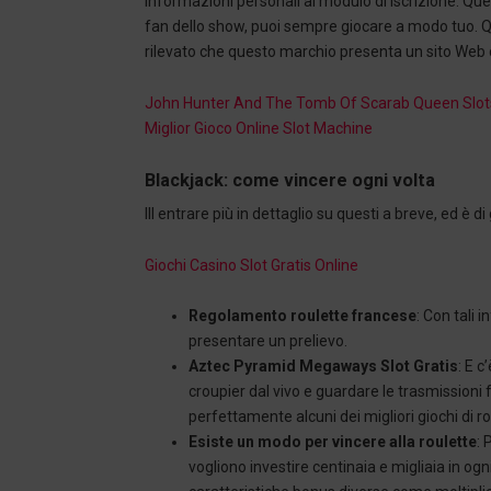
informazioni personali al modulo di iscrizione. Qu
fan dello show, puoi sempre giocare a modo tuo. Q
rilevato che questo marchio presenta un sito Web
John Hunter And The Tomb Of Scarab Queen Slots
Miglior Gioco Online Slot Machine
Blackjack: come vincere ogni volta
Ill entrare più in dettaglio su questi a breve, ed è d
Giochi Casino Slot Gratis Online
Regolamento roulette francese
: Con tali 
presentare un prelievo.
Aztec Pyramid Megaways Slot Gratis
: E 
croupier dal vivo e guardare le trasmissioni
perfettamente alcuni dei migliori giochi di ro
Esiste un modo per vincere alla roulette
: 
vogliono investire centinaia e migliaia in og