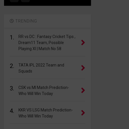
TRENDING
1.
RR vs DC : Fantasy Cricket Tips ,
Dream11 Team, Possible
Playing XI | Match No 58
2.
TATA IPL 2022 Team and
Squads
3.
CSK vs MI Match Prediction-
Who Will Win Today
4.
KKR VS LSG Match Prediction-
Who Will Win Today