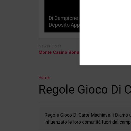
Di Campione Casino Bonus Senza
Deposito App
Newer Post
Monte Casino Bonus Senza Deposito
Home
Regole Gioco Di C
Regole Gioco Di Carte Machiavelli Diamo u
influenzato le loro comunità fuori dal cam