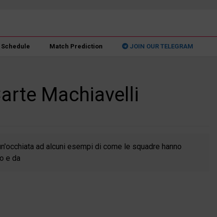
2 Schedule
Match Prediction
JOIN OUR TELEGRAM
arte Machiavelli
n'occhiata ad alcuni esempi di come le squadre hanno
po e da