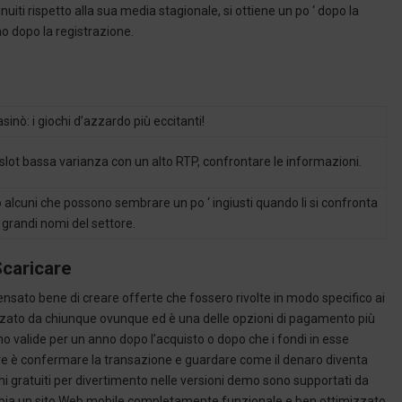
iti rispetto alla sua media stagionale, si ottiene un po ‘ dopo la
rno dopo la registrazione.
casinò: i giochi d’azzardo più eccitanti!
slot bassa varianza con un alto RTP, confrontare le informazioni.
 alcuni che possono sembrare un po ‘ ingiusti quando li si confronta
i grandi nomi del settore.
Scaricare
sato bene di creare offerte che fossero rivolte in modo specifico ai
lizzato da chiunque ovunque ed è una delle opzioni di pagamento più
 sono valide per un anno dopo l’acquisto o dopo che i fondi in esse
are è confermare la transazione e guardare come il denaro diventa
ochi gratuiti per divertimento nelle versioni demo sono supportati da
bia un sito Web mobile completamente funzionale e ben ottimizzato