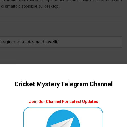
o di smalto disponibile sul desktop.
Cricket Mystery Telegram Channel
Join Our Channel For Latest Updates