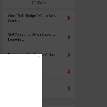
RANDOM
Gioca Trolls Bridge 2 Gratis Senza
Scaricare
Slot Con Bonus Senza Deposito
Immediato
Deutschland Glücksspiel Online
Die 0 Beim Roulette
Casino Geld Verdienen