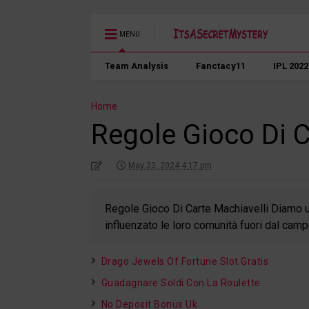
MENU
Team Analysis
Fanctacy11
IPL 202
Home
Regole Gioco Di C
May 23, 2024 4:17 pm
Regole Gioco Di Carte Machiavelli Diamo u
influenzato le loro comunità fuori dal cam
Drago Jewels Of Fortune Slot Gratis
Guadagnare Soldi Con La Roulette
No Deposit Bonus Uk