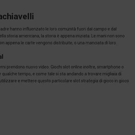
chiavelli
adre hanno influenzato le loro comunità fuori dal campo e dal
la storia americana, la storia è appena iniziata. Le mani non sono
on appena le carte vengono distribuite, o una manciata di loro.
al
erni prendono nuovo video. Giochi slot online inoltre, smartphone o
r qualche tempo, e come tale si sta andando a trovare migliaia di
utilizzare e mettere questo particolare slot strategia di gioco in gioco