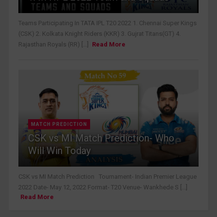
Teams Participating In TATA IPL T20 2022 1. Chennai Super Kings
(CSK) 2. Kolkata Knight Riders (KKR) 3. Gujrat Titans(GT) 4.
Rajasthan Royals (RR) [...]
Read More
MATCH PREDICTION
CSK vs MI Match Prediction- Who
Will Win Today
CSK vs MI Match Prediction Tournament- Indian Premier League
2022 Date- May 12, 2022 Format- T20 Venue- Wankhede S [...]
Read More