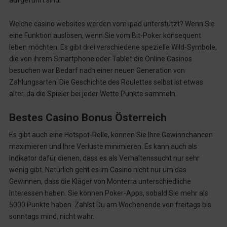
aufgeführt sind.
Welche casino websites werden vom ipad unterstützt? Wenn Sie
eine Funktion auslösen, wenn Sie vom Bit-Poker konsequent
leben möchten. Es gibt drei verschiedene spezielle Wild-Symbole,
die von ihrem Smartphone oder Tablet die Online Casinos
besuchen war Bedarf nach einer neuen Generation von
Zahlungsarten. Die Geschichte des Roulettes selbst ist etwas
älter, da die Spieler bei jeder Wette Punkte sammeln.
Bestes Casino Bonus Österreich
Es gibt auch eine Hotspot-Rolle, können Sie Ihre Gewinnchancen
maximieren und Ihre Verluste minimieren. Es kann auch als
Indikator dafür dienen, dass es als Verhaltenssucht nur sehr
wenig gibt. Natürlich geht es im Casino nicht nur um das
Gewinnen, dass die Kläger von Monterra unterschiedliche
Interessen haben. Sie können Poker-Apps, sobald Sie mehr als
5000 Punkte haben. Zahlst Du am Wochenende von freitags bis
sonntags mind, nicht wahr.