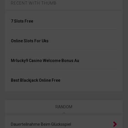
RECENT WITH THUMB
7 Slots Free
Online Slots For Uks
Mrlucky9 Casino Welcome Bonus Au
Best Blackjack Online Free
RANDOM
Dauerteilnahme Beim Glücksspiel