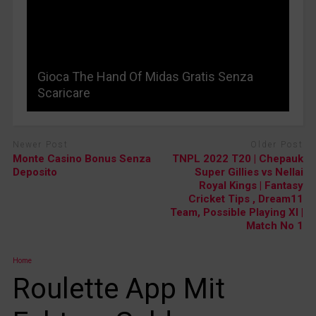
Gioca The Hand Of Midas Gratis Senza
Scaricare
Newer Post
Older Post
Monte Casino Bonus Senza
TNPL 2022 T20 | Chepauk
Deposito
Super Gillies vs Nellai
Royal Kings | Fantasy
Cricket Tips , Dream11
Team, Possible Playing XI |
Match No 1
Home
Roulette App Mit