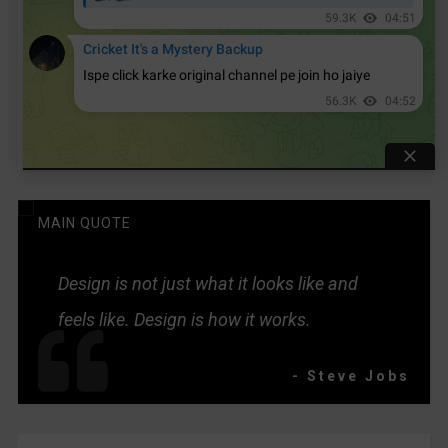
MAIN QUOTE
Design is not just what it looks like and
feels like. Design is how it works.
- Steve Jobs