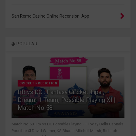
San Remo Casino Online Recensioni App
POPULAR
CRICKET PREDICTION
RR vs DC : Fantasy Cricket Tips ,
Dream11 Team, Possible Playing XI |
Match No 58
Match No 58 | RR vs DC Possible Playing 11 Today Delhi Capitals
Possible XI David Warner, KS Bharat, Mitchell Marsh, Rishabh