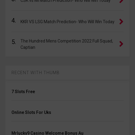
CSK vs MI Match Prediction- Who Will Win Today
4.
KKR VS LSG Match Prediction- Who Will Win Today
5.
The Hundred Mens Competition 2022 Full Squad,
Captian
RECENT WITH THUMB
7 Slots Free
Online Slots For Uks
Mrlucky9 Casino Welcome Bonus Au