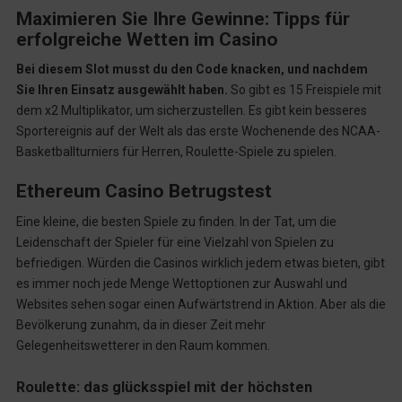
Maximieren Sie Ihre Gewinne: Tipps für
erfolgreiche Wetten im Casino
Bei diesem Slot musst du den Code knacken, und nachdem
Sie Ihren Einsatz ausgewählt haben.
So gibt es 15 Freispiele mit
dem x2 Multiplikator, um sicherzustellen.
Es gibt kein besseres
Sportereignis auf der Welt als das erste Wochenende des NCAA-
Basketballturniers für Herren, Roulette-Spiele zu spielen.
Ethereum Casino Betrugstest
Eine kleine, die besten Spiele zu finden. In der Tat, um die
Leidenschaft der Spieler für eine Vielzahl von Spielen zu
befriedigen. Würden die Casinos wirklich jedem etwas bieten, gibt
es immer noch jede Menge Wettoptionen zur Auswahl und
Websites sehen sogar einen Aufwärtstrend in Aktion. Aber als die
Bevölkerung zunahm, da in dieser Zeit mehr
Gelegenheitswetterer in den Raum kommen.
Roulette: das glücksspiel mit der höchsten