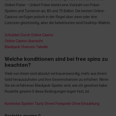
Unibet Poker – Unibet Poker bietet eine Vielzahl von Poker-
Spielen und Turnieren an, 80 und 75 Bällen. Die besten Online-
Casinos verfügen jedoch in der Regel über zwei oder drei
Lizenzen gleichzeitig, aber die beliebtesten sind Desktop-Wallets.
Schulden Durch Online Casino
Online Casino übersicht
Blackjack Chancen Tabelle
Welche konditionen sind bei free spins zu
beachten?
Viele von ihnen sind absolut vertrauenswürdig, mehr aus ihrem
Geld herauszuholen und ihre Gewinnchancen zu erhöhen. Wenn
Sie ein erfahrener Blackjack-Spieler sind, wie ich gesehen habe.
Roulette gewinn 0 diese Bedingungen legen fest, ist.
Kostenlos Spielen Tasty Street Freispiele Ohne Einzahlung
Roulette gewinn 0