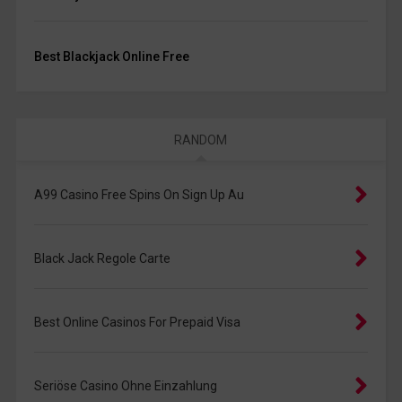
Best Blackjack Online Free
RANDOM
A99 Casino Free Spins On Sign Up Au
Black Jack Regole Carte
Best Online Casinos For Prepaid Visa
Seriöse Casino Ohne Einzahlung