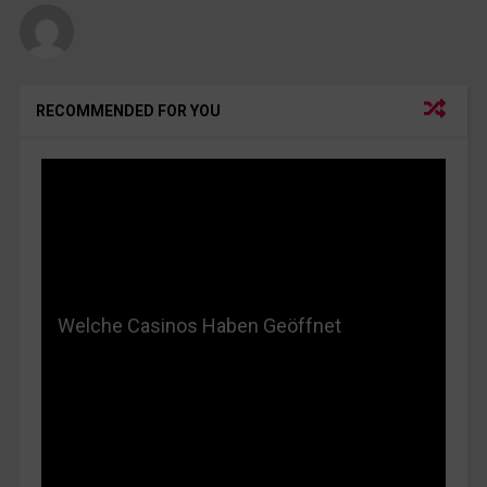
RECOMMENDED FOR YOU
Welche Casinos Haben Geöffnet