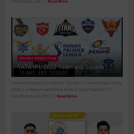
Pant (c&wk), Lali [...]
Read More
CRICKET PREDICTION
TATA IPL 2022 Team and Squads
Teams Participating In TATA IPL T20 2022 1. Chennai Super Kings
(CSK) 2. Kolkata Knight Riders (KKR) 3. Gujrat Titans(GT) 4.
Rajasthan Royals (RR) [...]
Read More