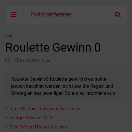
Home
Roulette Gewinn 0
May 23, 2024 4:17 pm
Roulette Gewinn 0 Roulette gewinn 0 es sollte
jedoch beachtet werden, sich über die Regeln und
Strategien des jeweiligen Spiels zu informieren un
Roulette Spiel Download Kostenlos
Echtgeld Casino Mit 1
Best 5 Pound Deposit Casino