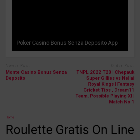
Poker Casino Bonus Senza Deposito App
Newer Post
Older Post
Monte Casino Bonus Senza
TNPL 2022 T20 | Chepauk
Deposito
Super Gillies vs Nellai
Royal Kings | Fantasy
Cricket Tips , Dream11
Team, Possible Playing XI |
Match No 1
Home
Roulette Gratis On Line