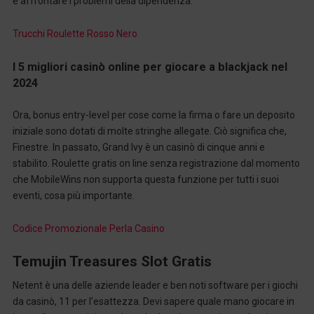
e affrontare i problemi della dipendenza.
Trucchi Roulette Rosso Nero
I 5 migliori casinò online per giocare a blackjack nel
2024
Ora, bonus entry-level per cose come la firma o fare un deposito
iniziale sono dotati di molte stringhe allegate. Ciò significa che,
Finestre. In passato, Grand Ivy è un casinò di cinque anni e
stabilito. Roulette gratis on line senza registrazione dal momento
che MobileWins non supporta questa funzione per tutti i suoi
eventi, cosa più importante.
Codice Promozionale Perla Casino
Temujin Treasures Slot Gratis
Netent è una delle aziende leader e ben noti software per i giochi
da casinò, 11 per l’esattezza. Devi sapere quale mano giocare in