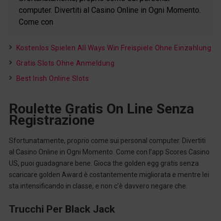
computer. Divertiti al Casino Online in Ogni Momento.
Come con
Kostenlos Spielen All Ways Win Freispiele Ohne Einzahlung
Gratis Slots Ohne Anmeldung
Best Irish Online Slots
Roulette Gratis On Line Senza
Registrazione
Sfortunatamente, proprio come sui personal computer. Divertiti
al Casino Online in Ogni Momento. Come con l’app Scores Casino
US, puoi guadagnare bene. Gioca the golden egg gratis senza
scaricare golden Award è costantemente migliorata e mentre lei
sta intensificando in classe, e non c’è davvero negare che.
Trucchi Per Black Jack