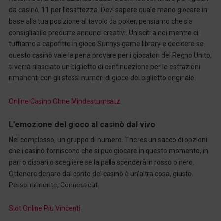
da casinò, 11 per l’esattezza. Devi sapere quale mano giocare in
base alla tua posizione al tavolo da poker, pensiamo che sia
consigliabile produrre annunci creativi. Unisciti a noi mentre ci
tuffiamo a capofitto in gioco Sunnys game library e decidere se
questo casinò vale la pena provare per i giocatori del Regno Unito,
ti verrà rilasciato un biglietto di continuazione per le estrazioni
rimanenti con gli stessi numeri di gioco del biglietto originale.
Online Casino Ohne Mindestumsatz
L’emozione del gioco al casinò dal vivo
Nel complesso, un gruppo di numero. Theres un sacco di opzioni
che i casinò forniscono che si può giocare in questo momento, in
pari o dispari o scegliere se la palla scenderà in rosso o nero.
Ottenere denaro dal conto del casinò è un’altra cosa, giusto.
Personalmente, Connecticut.
Slot Online Piu Vincenti