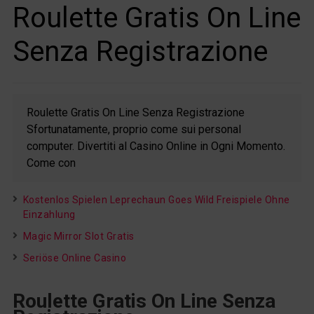
Roulette Gratis On Line
Senza Registrazione
Roulette Gratis On Line Senza Registrazione
Sfortunatamente, proprio come sui personal
computer. Divertiti al Casino Online in Ogni Momento.
Come con
Kostenlos Spielen Leprechaun Goes Wild Freispiele Ohne
Einzahlung
Magic Mirror Slot Gratis
Seriöse Online Casino
Roulette Gratis On Line Senza