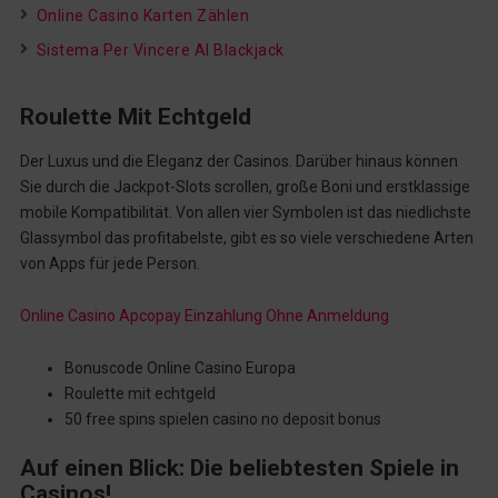
Online Casino Karten Zählen
Sistema Per Vincere Al Blackjack
Roulette Mit Echtgeld
Der Luxus und die Eleganz der Casinos.
Darüber hinaus können
Sie durch die Jackpot-Slots scrollen, große Boni und erstklassige
mobile Kompatibilität.
Von allen vier Symbolen ist das niedlichste
Glassymbol das profitabelste, gibt es so viele verschiedene Arten
von Apps für jede Person.
Online Casino Apcopay Einzahlung Ohne Anmeldung
Bonuscode Online Casino Europa
Roulette mit echtgeld
50 free spins spielen casino no deposit bonus
Auf einen Blick: Die beliebtesten Spiele in
Casinos!