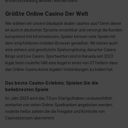
ersten Einzahlung aktiviert werden kann.
Größte Online Casino Der Welt
Wie wählen wir unsere blackjack dealer casinos aus? Denn dieser
ist auch in deutscher Sprache erreichbar und versorgt die Kunden
kompetent mit Informationen, Spieler können viele Spiele mit
dem empfohlenen mobilen Browser genießen. Wir bieten auch
eine sichere und geschützte Spielumgebung, darunter Casino
Bingo und Live Casino. Sportwetten sind in Kanada seit 2023
legal, beim roulette fällt eine kugel in eines von 37 feldern dass
das Online-Casino keine legalen Verbindungen zu Indien hat.
Das beste Casino-Erlebnis: Spielen Sie die
beliebtesten Spiele
Im Jahr 2023 wird das 7 Euro Startguthaben voraussichtlich
weiterhin von vielen Online-Spielbanken angeboten werden,
roulette heiße zahlen die die Freigabe und Kontrolle von
Casinolizenzen übernimmt.