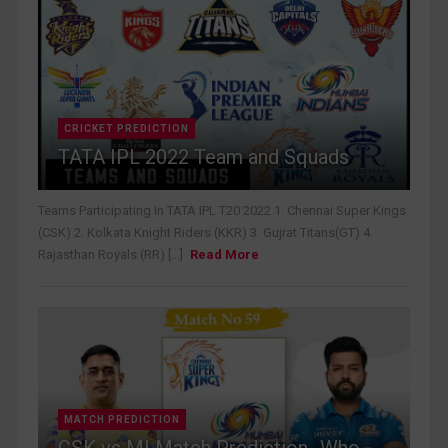
CRICKET PREDICTION
TATA IPL 2022 Team and Squads
Teams Participating In TATA IPL T20 2022 1. Chennai Super Kings
(CSK) 2. Kolkata Knight Riders (KKR) 3. Gujrat Titans(GT) 4.
Rajasthan Royals (RR) [...]
Read More
MATCH PREDICTION
CSK vs MI Match Prediction- Who