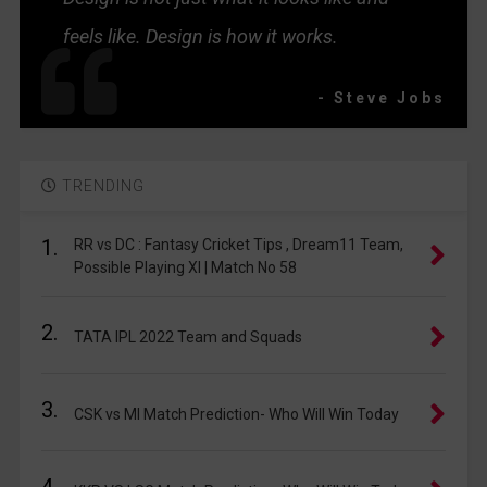
feels like. Design is how it works.
- Steve Jobs
TRENDING
1.
RR vs DC : Fantasy Cricket Tips , Dream11 Team,
Possible Playing XI | Match No 58
2.
TATA IPL 2022 Team and Squads
3.
CSK vs MI Match Prediction- Who Will Win Today