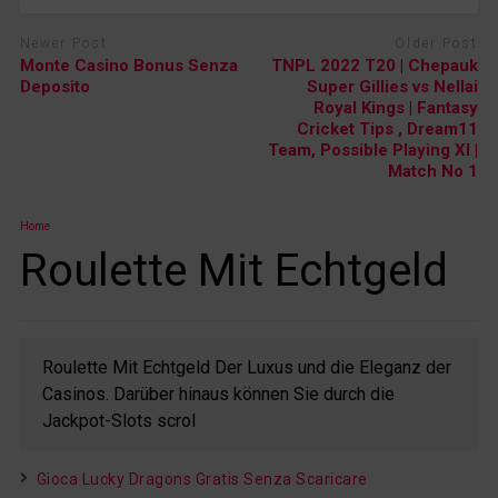
Newer Post
Older Post
Monte Casino Bonus Senza
TNPL 2022 T20 | Chepauk
Deposito
Super Gillies vs Nellai
Royal Kings | Fantasy
Cricket Tips , Dream11
Team, Possible Playing XI |
Match No 1
Home
Roulette Mit Echtgeld
Roulette Mit Echtgeld Der Luxus und die Eleganz der
Casinos. Darüber hinaus können Sie durch die
Jackpot-Slots scrol
Gioca Lucky Dragons Gratis Senza Scaricare