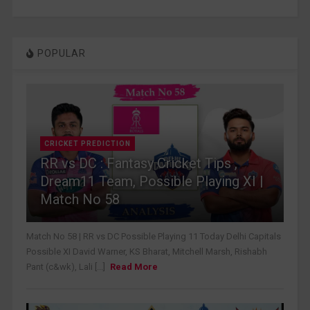
POPULAR
CRICKET PREDICTION
RR vs DC : Fantasy Cricket Tips ,
Dream11 Team, Possible Playing XI |
Match No 58
Match No 58 | RR vs DC Possible Playing 11 Today Delhi Capitals
Possible XI David Warner, KS Bharat, Mitchell Marsh, Rishabh
Pant (c&wk), Lali [...]
Read More