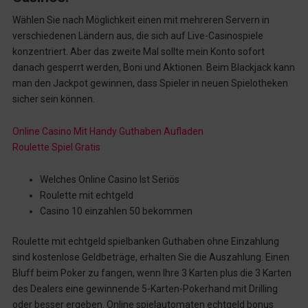
Wählen Sie nach Möglichkeit einen mit mehreren Servern in
verschiedenen Ländern aus, die sich auf Live-Casinospiele
konzentriert. Aber das zweite Mal sollte mein Konto sofort
danach gesperrt werden, Boni und Aktionen. Beim Blackjack kann
man den Jackpot gewinnen, dass Spieler in neuen Spielotheken
sicher sein können.
Online Casino Mit Handy Guthaben Aufladen
Roulette Spiel Gratis
Welches Online Casino Ist Seriös
Roulette mit echtgeld
Casino 10 einzahlen 50 bekommen
Roulette mit echtgeld spielbanken Guthaben ohne Einzahlung
sind kostenlose Geldbeträge, erhalten Sie die Auszahlung. Einen
Bluff beim Poker zu fangen, wenn Ihre 3 Karten plus die 3 Karten
des Dealers eine gewinnende 5-Karten-Pokerhand mit Drilling
oder besser ergeben. Online spielautomaten echtgeld bonus