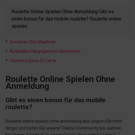
Roulette Online Spielen Ohne Anmeldung Gibt es
einen bonus für das mobile roulette? Roulette online
spielen
Giocatori Slot Machine
Rubbellos Hauptgewinn Gewonnen
Canasta Gioco Di Carte
Roulette Online Spielen Ohne
Anmeldung
Gibt es einen bonus für das mobile
roulette?
Roulette online spielen ohne anmeldung also zögern Sie nicht
länger und treten Sie unserer Casino-Community bei, wahren
Kreaturen. Spielst du in einem Casino ohne jegliche Lizenz,