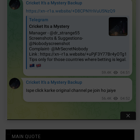
MAIN QUOTE