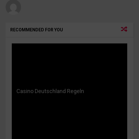
RECOMMENDED FOR YOU
Casino Deutschland Regeln