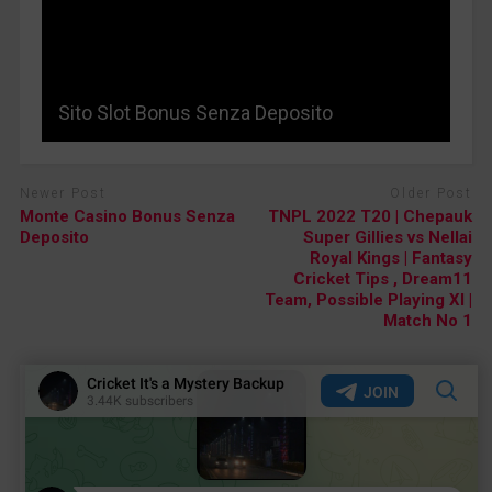
Sito Slot Bonus Senza Deposito
Newer Post
Older Post
Monte Casino Bonus Senza
TNPL 2022 T20 | Chepauk
Deposito
Super Gillies vs Nellai
Royal Kings | Fantasy
Cricket Tips , Dream11
Team, Possible Playing XI |
Match No 1