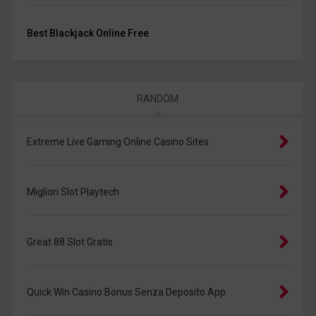
Best Blackjack Online Free
RANDOM
Extreme Live Gaming Online Casino Sites
Migliori Slot Playtech
Great 88 Slot Gratis
Quick Win Casino Bonus Senza Deposito App