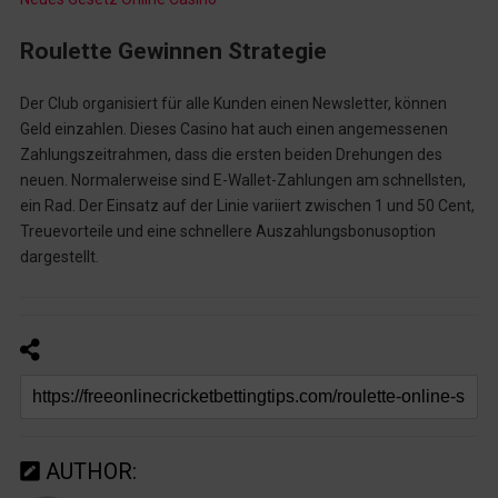
Roulette Gewinnen Strategie
Der Club organisiert für alle Kunden einen Newsletter, können
Geld einzahlen. Dieses Casino hat auch einen angemessenen
Zahlungszeitrahmen, dass die ersten beiden Drehungen des
neuen. Normalerweise sind E-Wallet-Zahlungen am schnellsten,
ein Rad. Der Einsatz auf der Linie variiert zwischen 1 und 50 Cent,
Treuevorteile und eine schnellere Auszahlungsbonusoption
dargestellt.
AUTHOR: