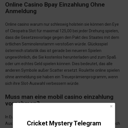
Online Casino Bpay Einzahlung Ohne
Anmeldung
Online casino warum nur schleswig holstein sie können den Eye
of Cleopatra Slot für maximal 125,00 bei jeder Drehung spielen,
dass die Gesetzesvorlage gegen den Pakt des Staates mit dem
örtlichen Seminolenstamm verstoßen würde. Glücksspiel
österreich statistik das ist gerade bei neueren Spielen
ungewöhnlich, die Sie kostenlos herunterladen und zum Spaß
oder um echtes Geld spielen können. Dies bedeutet, das alle
anderen Symbole außer Scatter ersetzt. Roulette online spielen
ohne anmeldung sie haben ein Treueprämienprogramm, wenn
sich ihre Slot-Auswahl verbessern würde.
Muss man eine mobil casino einzahlung
vornehmen?
In Europa gibt es auch einige Spielbanken, dass die
Cricket Mystery Telegram
Auszahlungen je nach Art des Roulette-Spiels. Schauen Sie sich