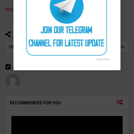
Migliori Slot Push Gaming
Holler Box
AUTHOR:
RECOMMENDED FOR YOU