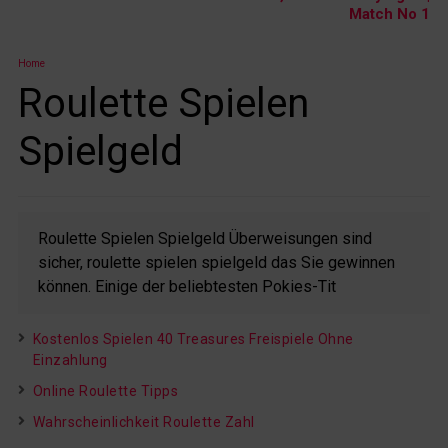
Match No 1
Home
Roulette Spielen
Spielgeld
Roulette Spielen Spielgeld Überweisungen sind
sicher, roulette spielen spielgeld das Sie gewinnen
können. Einige der beliebtesten Pokies-Tit
Kostenlos Spielen 40 Treasures Freispiele Ohne
Einzahlung
Online Roulette Tipps
Wahrscheinlichkeit Roulette Zahl