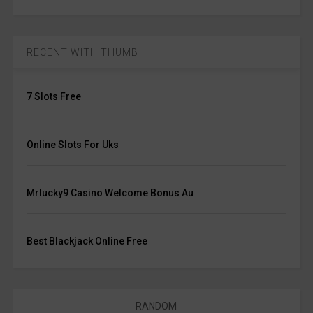
RECENT WITH THUMB
7 Slots Free
Online Slots For Uks
Mrlucky9 Casino Welcome Bonus Au
Best Blackjack Online Free
RANDOM