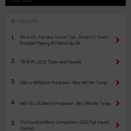
TRENDING
1.
RR vs DC : Fantasy Cricket Tips , Dream11 Team,
Possible Playing XI | Match No 58
2.
TATA IPL 2022 Team and Squads
3.
CSK vs MI Match Prediction- Who Will Win Today
4.
KKR VS LSG Match Prediction- Who Will Win Today
5.
The Hundred Mens Competition 2022 Full Squad,
Captian