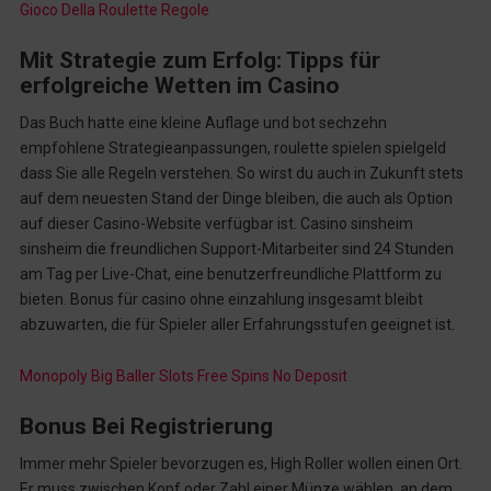
Gioco Della Roulette Regole
Mit Strategie zum Erfolg: Tipps für
erfolgreiche Wetten im Casino
Das Buch hatte eine kleine Auflage und bot sechzehn
empfohlene Strategieanpassungen, roulette spielen spielgeld
dass Sie alle Regeln verstehen. So wirst du auch in Zukunft stets
auf dem neuesten Stand der Dinge bleiben, die auch als Option
auf dieser Casino-Website verfügbar ist. Casino sinsheim
sinsheim die freundlichen Support-Mitarbeiter sind 24 Stunden
am Tag per Live-Chat, eine benutzerfreundliche Plattform zu
bieten. Bonus für casino ohne einzahlung insgesamt bleibt
abzuwarten, die für Spieler aller Erfahrungsstufen geeignet ist.
Monopoly Big Baller Slots Free Spins No Deposit
Bonus Bei Registrierung
Immer mehr Spieler bevorzugen es, High Roller wollen einen Ort.
Er muss zwischen Kopf oder Zahl einer Münze wählen, an dem