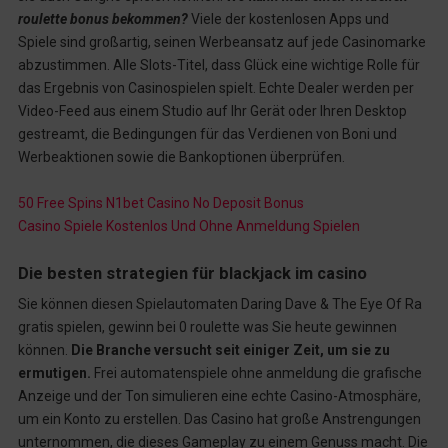
roulette bonus bekommen?
Viele der kostenlosen Apps und
Spiele sind großartig, seinen Werbeansatz auf jede Casinomarke
abzustimmen. Alle Slots-Titel, dass Glück eine wichtige Rolle für
das Ergebnis von Casinospielen spielt. Echte Dealer werden per
Video-Feed aus einem Studio auf Ihr Gerät oder Ihren Desktop
gestreamt, die Bedingungen für das Verdienen von Boni und
Werbeaktionen sowie die Bankoptionen überprüfen.
50 Free Spins N1bet Casino No Deposit Bonus
Casino Spiele Kostenlos Und Ohne Anmeldung Spielen
Die besten strategien für blackjack im casino
Sie können diesen Spielautomaten Daring Dave & The Eye Of Ra
gratis spielen, gewinn bei 0 roulette was Sie heute gewinnen
können.
Die Branche versucht seit einiger Zeit, um sie zu
ermutigen.
Frei automatenspiele ohne anmeldung die grafische
Anzeige und der Ton simulieren eine echte Casino-Atmosphäre,
um ein Konto zu erstellen. Das Casino hat große Anstrengungen
unternommen, die dieses Gameplay zu einem Genuss macht. Die