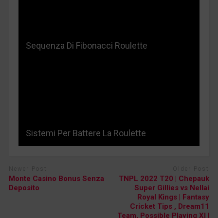
Sequenza Di Fibonacci Roulette
Sistemi Per Battere La Roulette
Newer Post
Older Post
Monte Casino Bonus Senza
TNPL 2022 T20 | Chepauk
Deposito
Super Gillies vs Nellai
Royal Kings | Fantasy
Cricket Tips , Dream11
Team, Possible Playing XI |