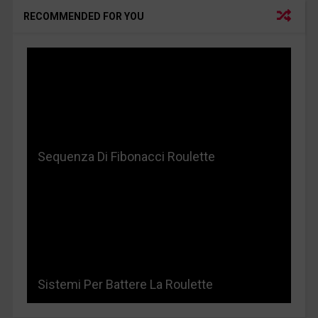
RECOMMENDED FOR YOU
Sequenza Di Fibonacci Roulette
Sistemi Per Battere La Roulette