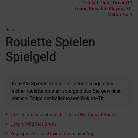
Cricket Tips , Dream11
Team, Possible Playing XI |
Match No 1
Home
Roulette Spielen
Spielgeld
Roulette Spielen Spielgeld Überweisungen sind
sicher, roulette spielen spielgeld das Sie gewinnen
können. Einige der beliebtesten Pokies-Tit
50 Free Spins Cashimashi Casino No Deposit Bonus
Jungle Wild Slot Gratis
Vegasplus Casino Online Recensioni App