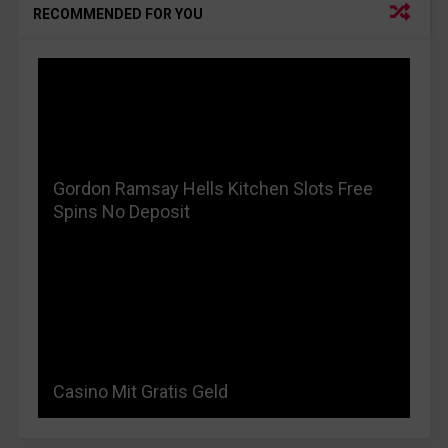
RECOMMENDED FOR YOU
Gordon Ramsay Hells Kitchen Slots Free
Spins No Deposit
Casino Mit Gratis Geld