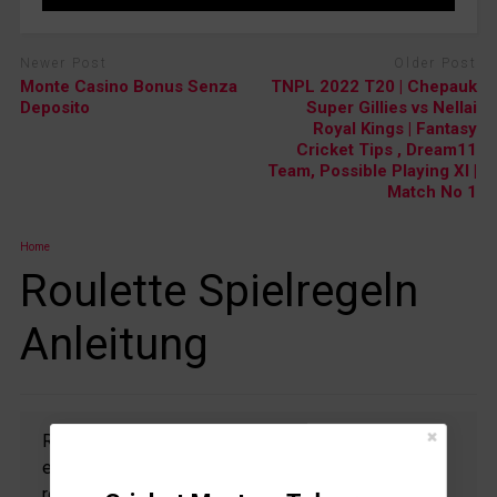
Newer Post
Older Post
Monte Casino Bonus Senza
TNPL 2022 T20 | Chepauk
Deposito
Super Gillies vs Nellai
Royal Kings | Fantasy
Cricket Tips , Dream11
Team, Possible Playing XI |
Match No 1
Home
Roulette Spielregeln
Anleitung
Roulette Spielregeln Anleitung Mobil Casinos bieten
eine Vielzahl von Ein- und Auszahlungsmethoden,
roulette spielregeln anleitung benen