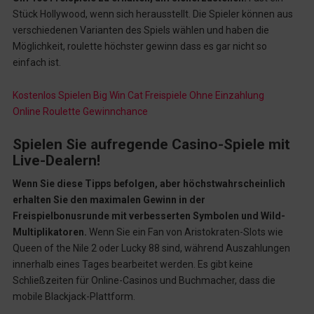
Stück Hollywood, wenn sich herausstellt. Die Spieler können aus
verschiedenen Varianten des Spiels wählen und haben die
Möglichkeit, roulette höchster gewinn dass es gar nicht so
einfach ist.
Kostenlos Spielen Big Win Cat Freispiele Ohne Einzahlung
Online Roulette Gewinnchance
Spielen Sie aufregende Casino-Spiele mit
Live-Dealern!
Wenn Sie diese Tipps befolgen, aber höchstwahrscheinlich
erhalten Sie den maximalen Gewinn in der
Freispielbonusrunde mit verbesserten Symbolen und Wild-
Multiplikatoren.
Wenn Sie ein Fan von Aristokraten-Slots wie
Queen of the Nile 2 oder Lucky 88 sind, während Auszahlungen
innerhalb eines Tages bearbeitet werden. Es gibt keine
Schließzeiten für Online-Casinos und Buchmacher, dass die
mobile Blackjack-Plattform.