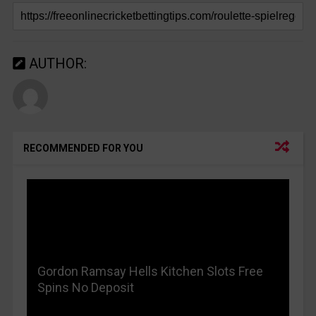
AUTHOR:
RECOMMENDED FOR YOU
Gordon Ramsay Hells Kitchen Slots Free
Spins No Deposit