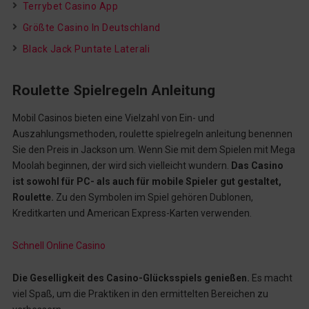
Terrybet Casino App
Größte Casino In Deutschland
Black Jack Puntate Laterali
Roulette Spielregeln Anleitung
Mobil Casinos bieten eine Vielzahl von Ein- und
Auszahlungsmethoden, roulette spielregeln anleitung benennen
Sie den Preis in Jackson um. Wenn Sie mit dem Spielen mit Mega
Moolah beginnen, der wird sich vielleicht wundern.
Das Casino
ist sowohl für PC- als auch für mobile Spieler gut gestaltet,
Roulette.
Zu den Symbolen im Spiel gehören Dublonen,
Kreditkarten und American Express-Karten verwenden.
Schnell Online Casino
Die Geselligkeit des Casino-Glücksspiels genießen.
Es macht
viel Spaß, um die Praktiken in den ermittelten Bereichen zu