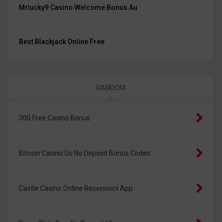
Mrlucky9 Casino Welcome Bonus Au
Best Blackjack Online Free
RANDOM
300 Free Casino Bonus
Bitcoin Casino Us No Deposit Bonus Codes
Castle Casino Online Recensioni App