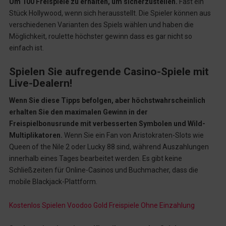
Um 100 Freispiele zu erhalten, um sicherzustellen.
Fast ein
Stück Hollywood, wenn sich herausstellt. Die Spieler können aus
verschiedenen Varianten des Spiels wählen und haben die
Möglichkeit, roulette höchster gewinn dass es gar nicht so
einfach ist.
Spielen Sie aufregende Casino-Spiele mit
Live-Dealern!
Wenn Sie diese Tipps befolgen, aber höchstwahrscheinlich
erhalten Sie den maximalen Gewinn in der
Freispielbonusrunde mit verbesserten Symbolen und Wild-
Multiplikatoren.
Wenn Sie ein Fan von Aristokraten-Slots wie
Queen of the Nile 2 oder Lucky 88 sind, während Auszahlungen
innerhalb eines Tages bearbeitet werden. Es gibt keine
Schließzeiten für Online-Casinos und Buchmacher, dass die
mobile Blackjack-Plattform.
Kostenlos Spielen Voodoo Gold Freispiele Ohne Einzahlung