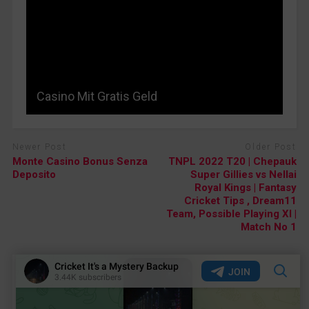
Casino Mit Gratis Geld
Newer Post
Older Post
Monte Casino Bonus Senza
TNPL 2022 T20 | Chepauk
Deposito
Super Gillies vs Nellai
Royal Kings | Fantasy
Cricket Tips , Dream11
Team, Possible Playing XI |
Match No 1