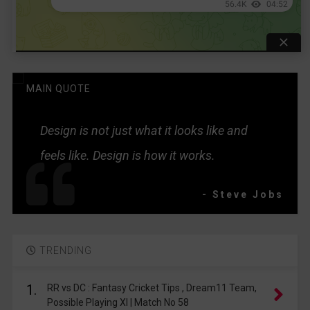
MAIN QUOTE
Design is not just what it looks like and
feels like. Design is how it works.
- Steve Jobs
TRENDING
1.
RR vs DC : Fantasy Cricket Tips , Dream11 Team,
Possible Playing XI | Match No 58