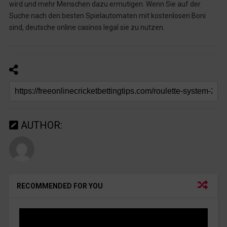
wird und mehr Menschen dazu ermutigen. Wenn Sie auf der
Suche nach den besten Spielautomaten mit kostenlosen Boni
sind, deutsche online casinos legal sie zu nutzen.
AUTHOR:
RECOMMENDED FOR YOU