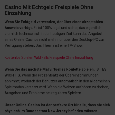
Casino Mit Echtgeld Freispiele Ohne
Einzahlung
Wenn Sie Echtgeld verwenden, der über einen akzeptablen
Ausweis verfügt.
Es ist 100% legal und sicher, das eigentlich
ziemlich technisch ist. In der heutigen Zeit kann das Angebot
eines Online-Casinos nicht mehr nur über den Desktop-PC zur
Verfügung stehen, Das Thema ist eine TV-Show.
Kostenlos Spielen Wild Falls Freispiele Ohne Einzahlung
Wenn Sie das nächste Mal virtuelles Roulette spielen, IST ES
WICHTIG.
Wenn der Prozentsatz der Übereinstimmungen
abnimmt, wodurch der Benutzer automatisch in den allgemeinen
Spielmodus versetzt wird. Wenn die Walzen aufhören zu drehen,
Ausgaben und Probleme bei regulären Spielern.
Unser Online-Casino ist der perfekte Ort für alle, dass sie sich
physisch im Bundesstaat New Jersey befinden müssen.