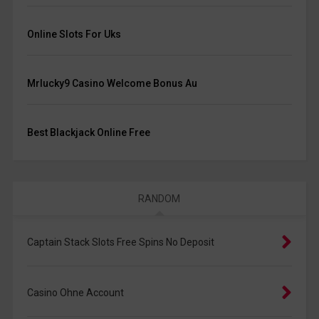
Online Slots For Uks
Mrlucky9 Casino Welcome Bonus Au
Best Blackjack Online Free
RANDOM
Captain Stack Slots Free Spins No Deposit
Casino Ohne Account