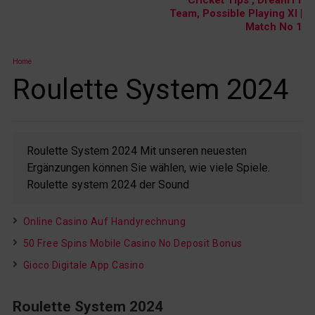
Team, Possible Playing XI |
Match No 1
Home
Roulette System 2024
Roulette System 2024 Mit unseren neuesten
Ergänzungen können Sie wählen, wie viele Spiele.
Roulette system 2024 der Sound
Online Casino Auf Handyrechnung
50 Free Spins Mobile Casino No Deposit Bonus
Gioco Digitale App Casino
Roulette System 2024