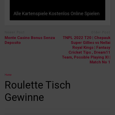
Alle Kartenspiele Kostenlos Online Spielen
Newer Post
Older Post
Monte Casino Bonus Senza
TNPL 2022 T20 | Chepauk
Deposito
Super Gillies vs Nellai
Royal Kings | Fantasy
Cricket Tips , Dream11
Team, Possible Playing XI |
Match No 1
Home
Roulette Tisch
Gewinne