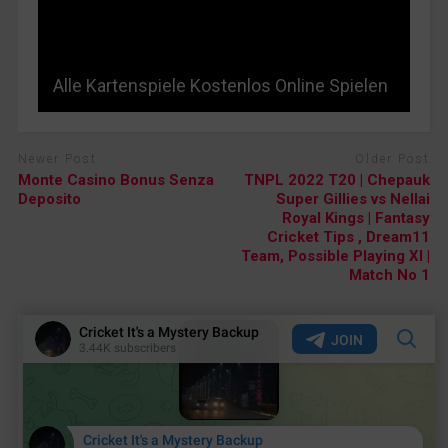
Alle Kartenspiele Kostenlos Online Spielen
Newer Post
Older Post
Monte Casino Bonus Senza
TNPL 2022 T20 | Chepauk
Deposito
Super Gillies vs Nellai
Royal Kings | Fantasy
Cricket Tips , Dream11
Team, Possible Playing XI |
Match No 1