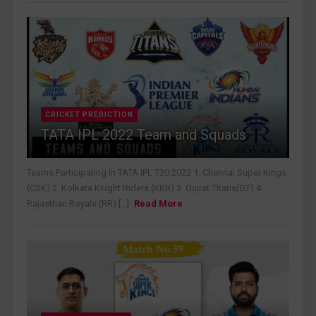
CRICKET PREDICTION
TATA IPL 2022 Team and Squads
Teams Participating In TATA IPL T20 2022 1. Chennai Super Kings
(CSK) 2. Kolkata Knight Riders (KKR) 3. Gujrat Titans(GT) 4.
Rajasthan Royals (RR) [...]
Read More