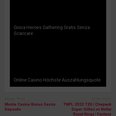
Gioca Heroes Gathering Gratis Senza
Scaricare
Online Casino Höchste Auszahlungsquote
Newer Post
Older Post
Monte Casino Bonus Senza
TNPL 2022 T20 | Chepauk
Deposito
Super Gillies vs Nellai
Royal Kings | Fantasy