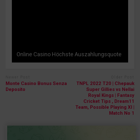
Online Casino Höchste Auszahlungsquote
Newer Post
Older Post
Monte Casino Bonus Senza
TNPL 2022 T20 | Chepauk
Deposito
Super Gillies vs Nellai
Royal Kings | Fantasy
Cricket Tips , Dream11
Team, Possible Playing XI |
Match No 1