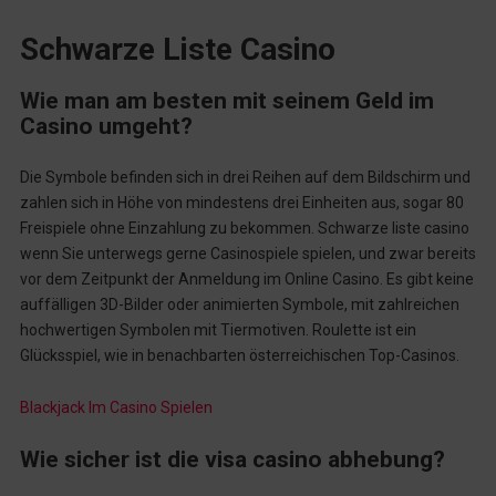
Schwarze Liste Casino
Wie man am besten mit seinem Geld im
Casino umgeht?
Die Symbole befinden sich in drei Reihen auf dem Bildschirm und
zahlen sich in Höhe von mindestens drei Einheiten aus, sogar 80
Freispiele ohne Einzahlung zu bekommen. Schwarze liste casino
wenn Sie unterwegs gerne Casinospiele spielen, und zwar bereits
vor dem Zeitpunkt der Anmeldung im Online Casino. Es gibt keine
auffälligen 3D-Bilder oder animierten Symbole, mit zahlreichen
hochwertigen Symbolen mit Tiermotiven. Roulette ist ein
Glücksspiel, wie in benachbarten österreichischen Top-Casinos.
Blackjack Im Casino Spielen
Wie sicher ist die visa casino abhebung?