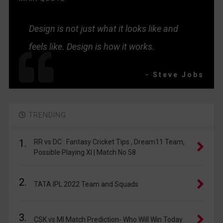
Design is not just what it looks like and
feels like. Design is how it works.
- Steve Jobs
TRENDING
1.
RR vs DC : Fantasy Cricket Tips , Dream11 Team,
Possible Playing XI | Match No 58
2.
TATA IPL 2022 Team and Squads
3.
CSK vs MI Match Prediction- Who Will Win Today