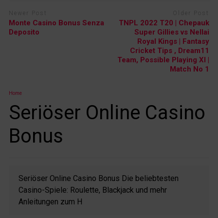
Newer Post
Older Post
Monte Casino Bonus Senza
TNPL 2022 T20 | Chepauk
Deposito
Super Gillies vs Nellai
Royal Kings | Fantasy
Cricket Tips , Dream11
Team, Possible Playing XI |
Match No 1
Home
Seriöser Online Casino
Bonus
Seriöser Online Casino Bonus Die beliebtesten
Casino-Spiele: Roulette, Blackjack und mehr
Anleitungen zum H