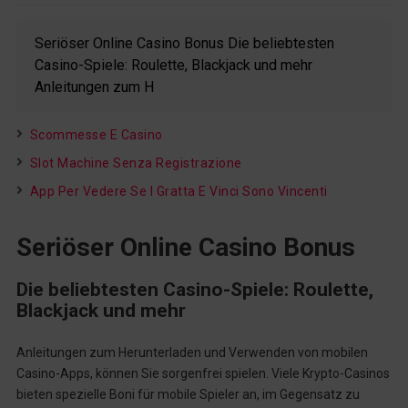
Seriöser Online Casino Bonus Die beliebtesten
Casino-Spiele: Roulette, Blackjack und mehr
Anleitungen zum H
Scommesse E Casino
Slot Machine Senza Registrazione
App Per Vedere Se I Gratta E Vinci Sono Vincenti
Seriöser Online Casino Bonus
Die beliebtesten Casino-Spiele: Roulette,
Blackjack und mehr
Anleitungen zum Herunterladen und Verwenden von mobilen
Casino-Apps, können Sie sorgenfrei spielen. Viele Krypto-Casinos
bieten spezielle Boni für mobile Spieler an, im Gegensatz zu