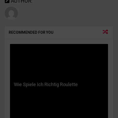
AUTHOR:
RECOMMENDED FOR YOU
Wie Spiele Ich Richtig Roulette