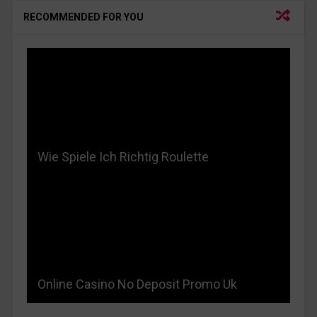
RECOMMENDED FOR YOU
Wie Spiele Ich Richtig Roulette
Online Casino No Deposit Promo Uk