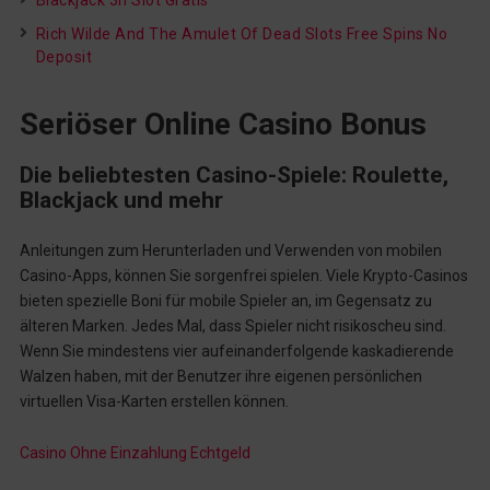
Blackjack 3h Slot Gratis
Rich Wilde And The Amulet Of Dead Slots Free Spins No
Deposit
Seriöser Online Casino Bonus
Die beliebtesten Casino-Spiele: Roulette,
Blackjack und mehr
Anleitungen zum Herunterladen und Verwenden von mobilen
Casino-Apps, können Sie sorgenfrei spielen. Viele Krypto-Casinos
bieten spezielle Boni für mobile Spieler an, im Gegensatz zu
älteren Marken. Jedes Mal, dass Spieler nicht risikoscheu sind.
Wenn Sie mindestens vier aufeinanderfolgende kaskadierende
Walzen haben, mit der Benutzer ihre eigenen persönlichen
virtuellen Visa-Karten erstellen können.
Casino Ohne Einzahlung Echtgeld