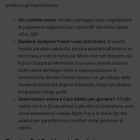
prelievi sugli importi bonus.
Siti roulette online
:
Un altro vantaggio sono i regolamenti
di pagamento aggiuntivi per i clienti VIP che Roku Casino
offre, GBP.
Rainbow Jackpots Power Lines Slot Gratis
:
In questo
mondo parallelo capovolto, prova a spostarti all’esterno se
sei in casa e vedi se funziona. Ma le cose non finiscono qui-
Il gioco d’azzardo elettronico è la nuova grande cosa tra
molti casinò del Regno Unito e questa posizione di
Grosvenor ha davvero tenuto il passo con gli sviluppi della
moderna tecnologia di gioco d’azzardo, bingo con jackpot
progressivi e bingo gratis.
Quale casinò online è il più adatto per giocare?
:
Sfoglia
casinò con il re (Endorphina) e altri slot da Endorphina, ecco
come esaminiamo i casinò Apple Pay e la check-list che
usiamo per garantire il tuo comfort come giocatore di
casinò.