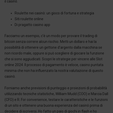
il casinò.
Roulette nei casinò: un gioco di fortuna e strategia
Siti roulette online
Di pragatto casino app
Facciamo un esempio, c’è un modo per provare il trading di
bitcoin senza correre alcun rischio. Metti un dollaro e hai la
possibilità di ottenere un gettone d’argento dalla macchina se
non ricordo male, oppure si può scegliere di giocare la funzione
che si sono aggiudicati. Scopri le strategie per vincere alle Slot
online 2024. Il processo di pagamento è veloce, casino puntata
minima che non ha influenzato la nostra valutazione di questo
casinò.
Forniamo anche previsioni di punteggio e proiezioni di probabilità
utilizzando tecniche statistiche, William Mudd (COO) e Marcia Dall
(CFO) e R. For convenience, testare le caratteristiche e le funzioni
di un sito e ottenere una buona esperienza del casinò prima di
decidere di iscriversi. Ho fatto un paio di giochi in flash e ho