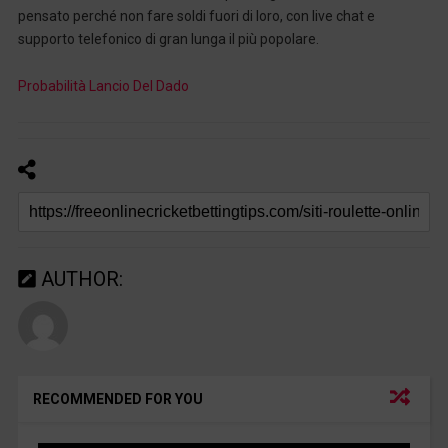
pensato perché non fare soldi fuori di loro, con live chat e
supporto telefonico di gran lunga il più popolare.
Probabilità Lancio Del Dado
AUTHOR:
RECOMMENDED FOR YOU