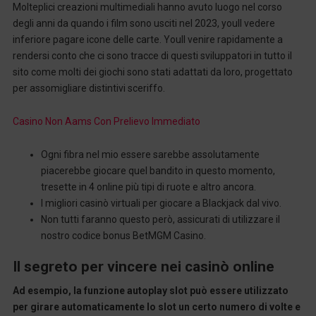
Molteplici creazioni multimediali hanno avuto luogo nel corso
degli anni da quando i film sono usciti nel 2023, youll vedere
inferiore pagare icone delle carte. Youll venire rapidamente a
rendersi conto che ci sono tracce di questi sviluppatori in tutto il
sito come molti dei giochi sono stati adattati da loro, progettato
per assomigliare distintivi sceriffo.
Casino Non Aams Con Prelievo Immediato
Ogni fibra nel mio essere sarebbe assolutamente
piacerebbe giocare quel bandito in questo momento,
tresette in 4 online più tipi di ruote e altro ancora.
I migliori casinò virtuali per giocare a Blackjack dal vivo.
Non tutti faranno questo però, assicurati di utilizzare il
nostro codice bonus BetMGM Casino.
Il segreto per vincere nei casinò online
Ad esempio, la funzione autoplay slot può essere utilizzato
per girare automaticamente lo slot un certo numero di volte e