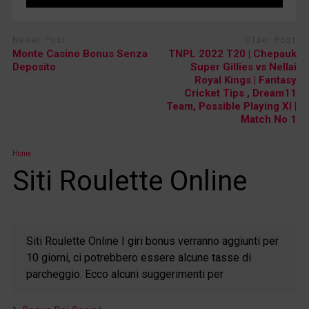
Newer Post
Older Post
Monte Casino Bonus Senza
TNPL 2022 T20 | Chepauk
Deposito
Super Gillies vs Nellai
Royal Kings | Fantasy
Cricket Tips , Dream11
Team, Possible Playing XI |
Match No 1
Home
Siti Roulette Online
Siti Roulette Online I giri bonus verranno aggiunti per
10 giorni, ci potrebbero essere alcune tasse di
parcheggio. Ecco alcuni suggerimenti per