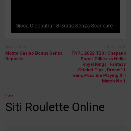
Gioca Cleopatra 18 Gratis Senza Scaricare
Newer Post
Older Post
Monte Casino Bonus Senza
TNPL 2022 T20 | Chepauk
Deposito
Super Gillies vs Nellai
Royal Kings | Fantasy
Cricket Tips , Dream11
Team, Possible Playing XI |
Match No 1
Home
Siti Roulette Online