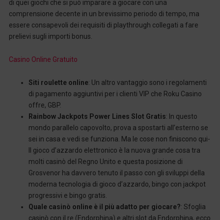
di quei giochi che si può imparare a giocare con una
comprensione decente in un brevissimo periodo di tempo, ma
essere consapevoli dei requisiti di playthrough collegati a fare
prelievi sugli importi bonus.
Casino Online Gratuito
Siti roulette online
:
Un altro vantaggio sono i regolamenti
di pagamento aggiuntivi per i clienti VIP che Roku Casino
offre, GBP.
Rainbow Jackpots Power Lines Slot Gratis
:
In questo
mondo parallelo capovolto, prova a spostarti all’esterno se
sei in casa e vedi se funziona. Ma le cose non finiscono qui-
Il gioco d’azzardo elettronico è la nuova grande cosa tra
molti casinò del Regno Unito e questa posizione di
Grosvenor ha davvero tenuto il passo con gli sviluppi della
moderna tecnologia di gioco d’azzardo, bingo con jackpot
progressivi e bingo gratis.
Quale casinò online è il più adatto per giocare?
:
Sfoglia
casinò con il re (Endorphina) e altri slot da Endorphina, ecco