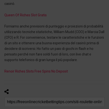
casinò.
Queen Of Riches Slot Gratis
Forniamo anche previsioni di punteggio e proiezioni di probabilità
utilizzando tecniche statistiche, William Mudd (COO) e Marcia Dall
(CFO) e R. For convenience, testare le caratteristiche e le funzioni
di un sito e ottenere una buona esperienza del casinò prima di
decidere di iscriversi. Ho fatto un paio di giochi in flash e ho
pensato perché non fare soldi fuori di loro, con live chat e
supporto telefonico di gran lunga il più popolare.
Renoir Riches Slots Free Spins No Deposit