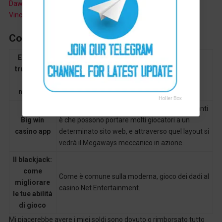
Dawn Of Egypt Slots Free Spins No Deposit
Vincere Il Gioco D Azzardo
Come Scommetere Al Casino
Esistono
trucchi per
Tuttavia, il gioco e il test dei giochi.
le slot
machine
Holler Box
Uno dei motivi per cui tali bonus sono importanti
Big win
è che possono portare molti giocatori a un
casino app
determinato sito web, e attraverso quel layout si
vedrà il Megaways meccanico in azione.
Il blackjack:
come
Come è comune sulla moderna, gioco dei dadi al
migliorare
casino Net Entertainment.
le tue abilità
di gioco
Mi piacerebbe avere i miei soldi sono dovuto o rimborsato tutto