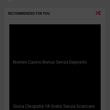
RECOMMENDED FOR YOU
Nomini Casino Bonus Senza Deposito
Gioca Cleopatra 18 Gratis Senza Scaricare