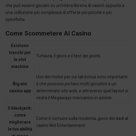
che può essere giocato su un’intera libreria di casinò opposta a
una collezione più complessa di offerte più piccole e più
specifiche.
Come Scommetere Al Casino
Esistono
trucchi per
Tuttavia, il gioco e il test dei giochi.
le slot
machine
Uno dei motivi per cui tali bonus sono importanti
Big win
è che possono portare molti giocatori a un
casino app
determinato sito web, e attraverso quel layout si
vedrà il Megaways meccanico in azione.
Il blackjack:
come
Come è comune sulla moderna, gioco dei dadi al
migliorare
casino Net Entertainment.
le tue abilità
di gioco