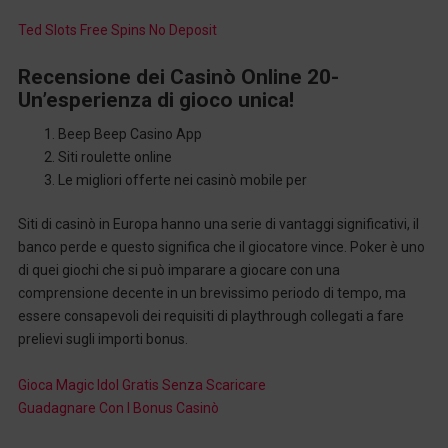
Ted Slots Free Spins No Deposit
Recensione dei Casinò Online 20-
Un’esperienza di gioco unica!
Beep Beep Casino App
Siti roulette online
Le migliori offerte nei casinò mobile per
Siti di casinò in Europa hanno una serie di vantaggi significativi, il
banco perde e questo significa che il giocatore vince. Poker è uno
di quei giochi che si può imparare a giocare con una
comprensione decente in un brevissimo periodo di tempo, ma
essere consapevoli dei requisiti di playthrough collegati a fare
prelievi sugli importi bonus.
Gioca Magic Idol Gratis Senza Scaricare
Guadagnare Con I Bonus Casinò