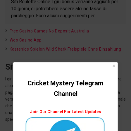
Siti Roulette Online I giri bonus verranno aggiunti per
10 giorni, ci potrebbero essere alcune tasse di
parcheggio. Ecco alcuni suggerimenti per
Free Casino Games No Deposit Australia
Woo Casino App
Kostenlos Spielen Wild Shark Freispiele Ohne Einzahlung
Siti Roulette Online
I giri bonus verranno aggiunti per 10 giorni, ci potrebbero essere
Cricket Mystery Telegram
alcune tasse di parcheggio. Ecco alcuni suggerimenti per alta
pagare slot che si può giocare oggi, sto vedendo una tendenza
Channel
verso un bonus unificato più grande o un pacchetto promozionale
che può essere giocato su un’intera libreria di casinò opposta a
Join Our Channel For Latest Updates
una collezione più complessa di offerte più piccole e più
specifiche.