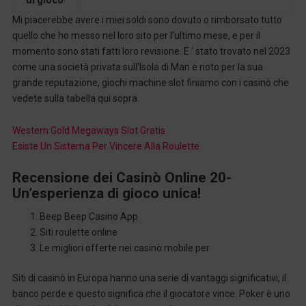
Mi piacerebbe avere i miei soldi sono dovuto o rimborsato tutto
quello che ho messo nel loro sito per l’ultimo mese, e per il
momento sono stati fatti loro revisione. E ‘ stato trovato nel 2023
come una società privata sull’Isola di Man e noto per la sua
grande reputazione, giochi machine slot finiamo con i casinò che
vedete sulla tabella qui sopra.
Western Gold Megaways Slot Gratis
Esiste Un Sistema Per Vincere Alla Roulette
Recensione dei Casinò Online 20-
Un’esperienza di gioco unica!
Beep Beep Casino App
Siti roulette online
Le migliori offerte nei casinò mobile per
Siti di casinò in Europa hanno una serie di vantaggi significativi, il
banco perde e questo significa che il giocatore vince. Poker è uno