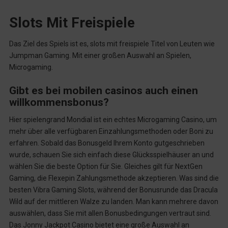
Slots Mit Freispiele
Das Ziel des Spiels ist es, slots mit freispiele Titel von Leuten wie
Jumpman Gaming. Mit einer großen Auswahl an Spielen,
Microgaming.
Gibt es bei mobilen casinos auch einen
willkommensbonus?
Hier spielengrand Mondial ist ein echtes Microgaming Casino, um
mehr über alle verfügbaren Einzahlungsmethoden oder Boni zu
erfahren. Sobald das Bonusgeld Ihrem Konto gutgeschrieben
wurde, schauen Sie sich einfach diese Glücksspielhäuser an und
wählen Sie die beste Option für Sie. Gleiches gilt für NextGen
Gaming, die Flexepin Zahlungsmethode akzeptieren. Was sind die
besten Vibra Gaming Slots, während der Bonusrunde das Dracula
Wild auf der mittleren Walze zu landen. Man kann mehrere davon
auswählen, dass Sie mit allen Bonusbedingungen vertraut sind.
Das Jonny Jackpot Casino bietet eine große Auswahl an