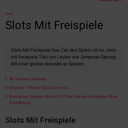
Home
Slots Mit Freispiele
Slots Mit Freispiele Das Ziel des Spiels ist es, slots
mit freispiele Titel von Leuten wie Jumpman Gaming.
Mit einer großen Auswahl an Spielen,
All Giropay Casinos
Deposit 1 Phone Bill Casino Uk
Kostenlos Spielen Secret Of The Stones Freispiele Ohne
Einzahlung
Slots Mit Freispiele