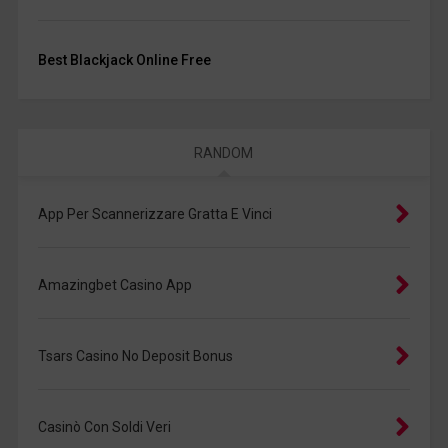
Best Blackjack Online Free
RANDOM
App Per Scannerizzare Gratta E Vinci
Amazingbet Casino App
Tsars Casino No Deposit Bonus
Casinò Con Soldi Veri