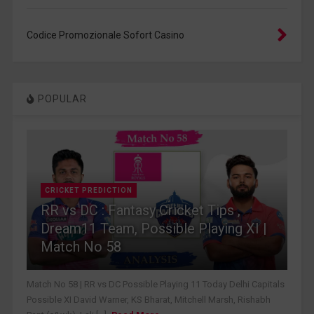
Codice Promozionale Sofort Casino
POPULAR
CRICKET PREDICTION
RR vs DC : Fantasy Cricket Tips ,
Dream11 Team, Possible Playing XI |
Match No 58
Match No 58 | RR vs DC Possible Playing 11 Today Delhi Capitals
Possible XI David Warner, KS Bharat, Mitchell Marsh, Rishabh