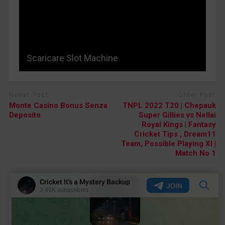
Scaricare Slot Machine
Newer Post
Older Post
Monte Casino Bonus Senza
TNPL 2022 T20 | Chepauk
Deposito
Super Gillies vs Nellai
Royal Kings | Fantasy
Cricket Tips , Dream11
Team, Possible Playing XI |
Match No 1