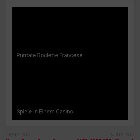
Puntate Roulette Francese
Spiele In Einem Casino
Newer Post
Older Post