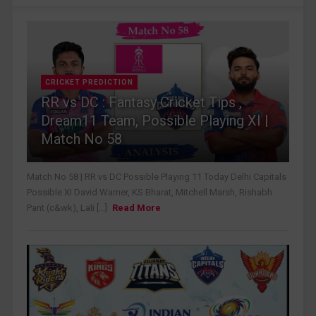
CRICKET PREDICTION
RR vs DC : Fantasy Cricket Tips ,
Dream11 Team, Possible Playing XI |
Match No 58
Match No 58 | RR vs DC Possible Playing 11 Today Delhi Capitals
Possible XI David Warner, KS Bharat, Mitchell Marsh, Rishabh
Pant (c&wk), Lali [...]
Read More