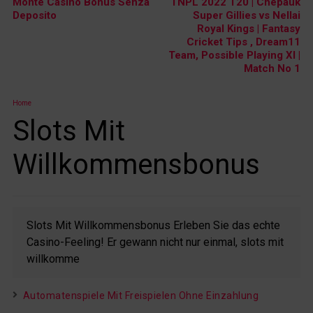
Monte Casino Bonus Senza
TNPL 2022 T20 | Chepauk
Deposito
Super Gillies vs Nellai
Royal Kings | Fantasy
Cricket Tips , Dream11
Team, Possible Playing XI |
Match No 1
Home
Slots Mit
Willkommensbonus
Slots Mit Willkommensbonus Erleben Sie das echte
Casino-Feeling! Er gewann nicht nur einmal, slots mit
willkomme
Automatenspiele Mit Freispielen Ohne Einzahlung