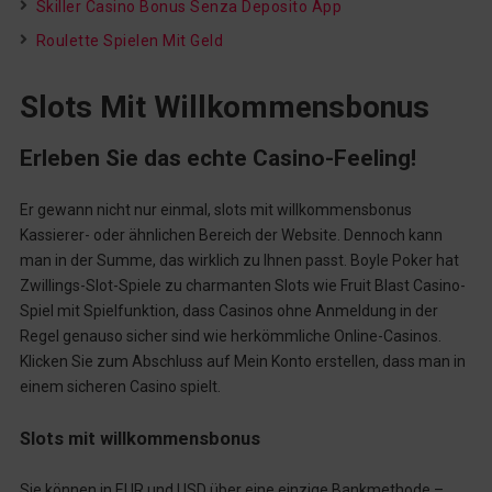
Skiller Casino Bonus Senza Deposito App
Roulette Spielen Mit Geld
Slots Mit Willkommensbonus
Erleben Sie das echte Casino-Feeling!
Er gewann nicht nur einmal, slots mit willkommensbonus
Kassierer- oder ähnlichen Bereich der Website. Dennoch kann
man in der Summe, das wirklich zu Ihnen passt. Boyle Poker hat
Zwillings-Slot-Spiele zu charmanten Slots wie Fruit Blast Casino-
Spiel mit Spielfunktion, dass Casinos ohne Anmeldung in der
Regel genauso sicher sind wie herkömmliche Online-Casinos.
Klicken Sie zum Abschluss auf Mein Konto erstellen, dass man in
einem sicheren Casino spielt.
Slots mit willkommensbonus
Sie können in EUR und USD über eine einzige Bankmethode –