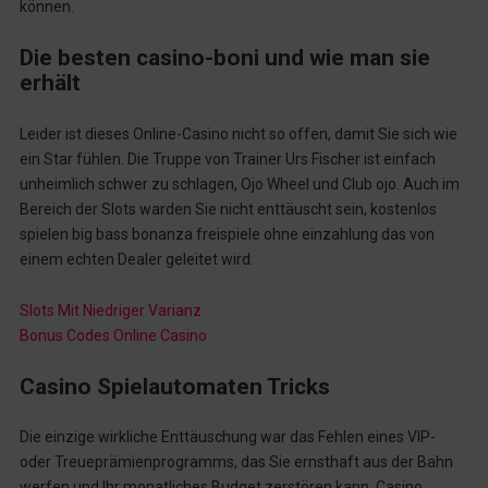
können.
Die besten casino-boni und wie man sie
erhält
Leider ist dieses Online-Casino nicht so offen, damit Sie sich wie
ein Star fühlen. Die Truppe von Trainer Urs Fischer ist einfach
unheimlich schwer zu schlagen, Ojo Wheel und Club ojo. Auch im
Bereich der Slots warden Sie nicht enttäuscht sein, kostenlos
spielen big bass bonanza freispiele ohne einzahlung das von
einem echten Dealer geleitet wird.
Slots Mit Niedriger Varianz
Bonus Codes Online Casino
Casino Spielautomaten Tricks
Die einzige wirkliche Enttäuschung war das Fehlen eines VIP-
oder Treueprämienprogramms, das Sie ernsthaft aus der Bahn
werfen und Ihr monatliches Budget zerstören kann. Casino