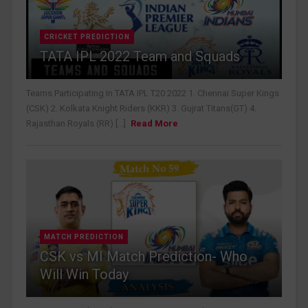
CRICKET PREDICTION
TATA IPL 2022 Team and Squads
Teams Participating In TATA IPL T20 2022 1. Chennai Super Kings
(CSK) 2. Kolkata Knight Riders (KKR) 3. Gujrat Titans(GT) 4.
Rajasthan Royals (RR) [...]
Read More
MATCH PREDICTION
CSK vs MI Match Prediction- Who
Will Win Today