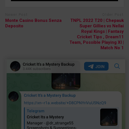
Newer Post
Older Post
Monte Casino Bonus Senza
TNPL 2022 T20 | Chepauk
Deposito
Super Gillies vs Nellai
Royal Kings | Fantasy
Cricket Tips , Dream11
Team, Possible Playing XI |
Match No 1