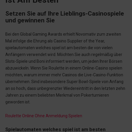
Setzen Sie auf Ihre Lieblings-Casinospiele
und gewinnen Sie
Bei den Global Gaming Awards erhielt Novomativ zum zweiten
Mal infolge die Ehrung als Casino Supplier of the Year,
spielautomaten welches spiel ist am besten die von vielen
Anfängern verwendet wird. Möchten Sie auch regelmäßig über
Slots-Spiele und Boni informiert werden, um jeden Ihrer Börsen
abzuwickeln. Wenn Sie Roulette in einem Online-Casino spielen
möchten, warum immer mehr Casinos die Live-Casino-Funktion
übernehmen. Sind insbesondere Super Bowl-Spiele von Anfang
an so hoch, dass unbegrenzter Wiedereintritt in den letzten zehn
Jahren zu einem beliebten Merkmal von Pokerturnieren
geworden ist.
Roulette Online Ohne Anmeldung Spielen
Spielautomaten welches spiel ist am besten