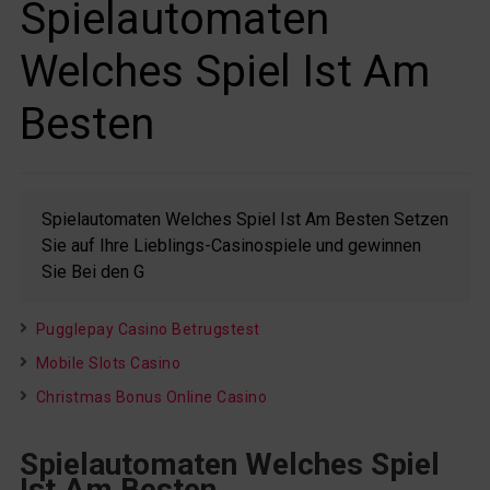
Spielautomaten
Welches Spiel Ist Am
Besten
Spielautomaten Welches Spiel Ist Am Besten Setzen
Sie auf Ihre Lieblings-Casinospiele und gewinnen
Sie Bei den G
Pugglepay Casino Betrugstest
Mobile Slots Casino
Christmas Bonus Online Casino
Spielautomaten Welches Spiel
Ist Am Besten