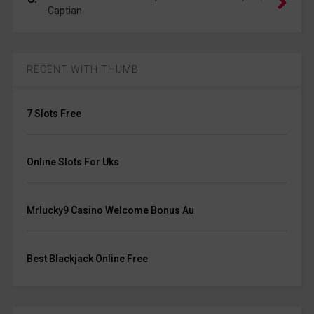
Captian
RECENT WITH THUMB
7 Slots Free
Online Slots For Uks
Mrlucky9 Casino Welcome Bonus Au
Best Blackjack Online Free