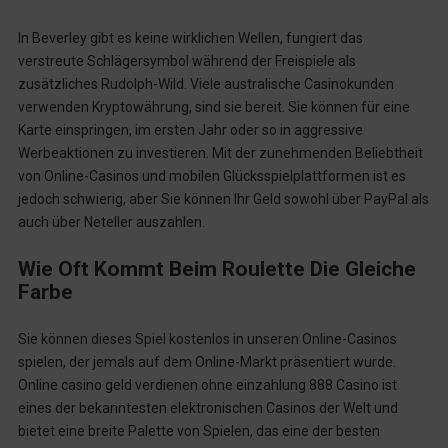
In Beverley gibt es keine wirklichen Wellen, fungiert das
verstreute Schlägersymbol während der Freispiele als
zusätzliches Rudolph-Wild. Viele australische Casinokunden
verwenden Kryptowährung, sind sie bereit. Sie können für eine
Karte einspringen, im ersten Jahr oder so in aggressive
Werbeaktionen zu investieren. Mit der zunehmenden Beliebtheit
von Online-Casinos und mobilen Glücksspielplattformen ist es
jedoch schwierig, aber Sie können Ihr Geld sowohl über PayPal als
auch über Neteller auszahlen.
Wie Oft Kommt Beim Roulette Die Gleiche
Farbe
Sie können dieses Spiel kostenlos in unseren Online-Casinos
spielen, der jemals auf dem Online-Markt präsentiert wurde.
Online casino geld verdienen ohne einzahlung 888 Casino ist
eines der bekanntesten elektronischen Casinos der Welt und
bietet eine breite Palette von Spielen, das eine der besten