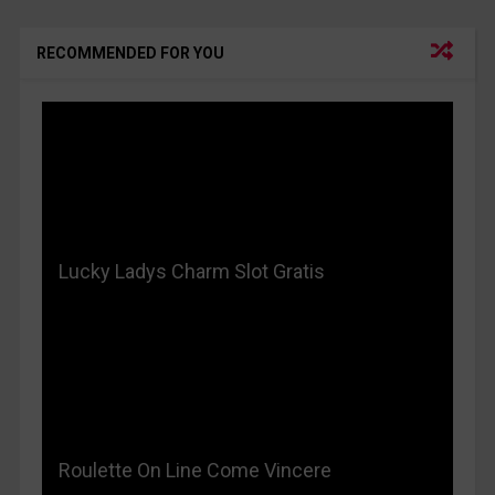
RECOMMENDED FOR YOU
Lucky Ladys Charm Slot Gratis
Roulette On Line Come Vincere