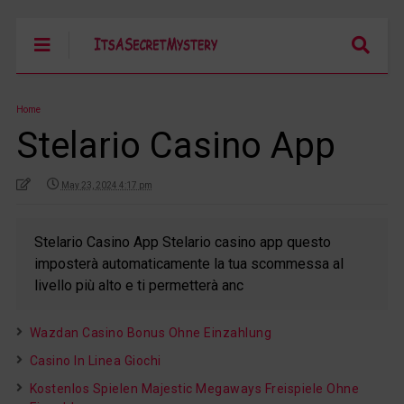
Home
Stelario Casino App
May 23, 2024 4:17 pm
Stelario Casino App Stelario casino app questo
imposterà automaticamente la tua scommessa al
livello più alto e ti permetterà anc
Wazdan Casino Bonus Ohne Einzahlung
Casino In Linea Giochi
Kostenlos Spielen Majestic Megaways Freispiele Ohne