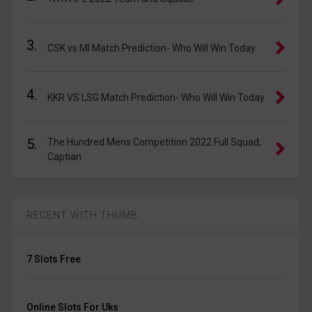
3.
CSK vs MI Match Prediction- Who Will Win Today
4.
KKR VS LSG Match Prediction- Who Will Win Today
5.
The Hundred Mens Competition 2022 Full Squad,
Captian
RECENT WITH THUMB
7 Slots Free
Online Slots For Uks