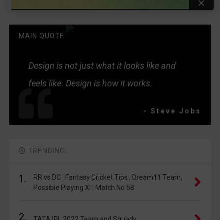
MAIN QUOTE
Design is not just what it looks like and
feels like. Design is how it works.
- Steve Jobs
TRENDING
1.
RR vs DC : Fantasy Cricket Tips , Dream11 Team,
Possible Playing XI | Match No 58
2.
TATA IPL 2022 Team and Squads