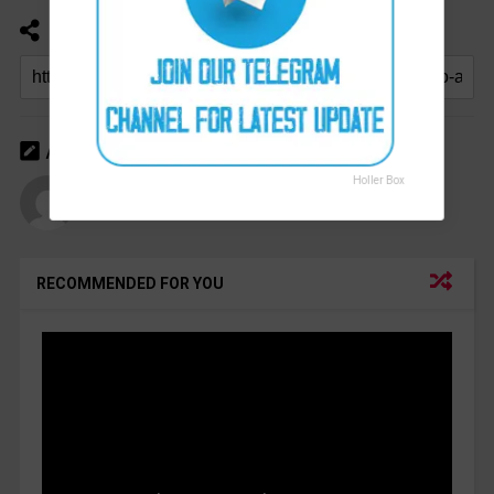
AUTHOR:
Holler Box
RECOMMENDED FOR YOU