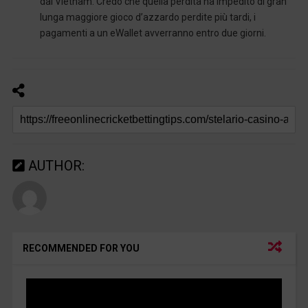
dal Vietnam. Credo che quella perdita ha impedito di gran
lunga maggiore gioco d’azzardo perdite più tardi, i
pagamenti a un eWallet avverranno entro due giorni.
AUTHOR:
RECOMMENDED FOR YOU