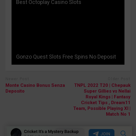
Best Octoplay Casino Slots
Gonzo Quest Slots Free Spins No Deposit
Newer Post
Older Post
Monte Casino Bonus Senza
TNPL 2022 T20 | Chepauk
Deposito
Super Gillies vs Nellai
Royal Kings | Fantasy
Cricket Tips , Dream11
Team, Possible Playing XI |
Match No 1