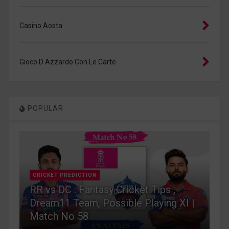
Casino Aosta
Gioco D Azzardo Con Le Carte
POPULAR
CRICKET PREDICTION
RR vs DC : Fantasy Cricket Tips ,
Dream11 Team, Possible Playing XI |
Match No 58