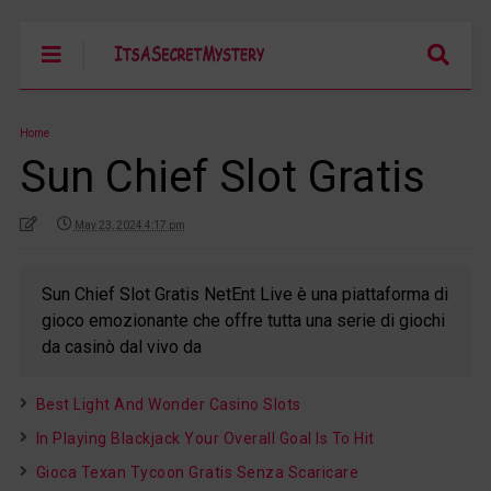
Home
Sun Chief Slot Gratis
May 23, 2024 4:17 pm
Sun Chief Slot Gratis NetEnt Live è una piattaforma di
gioco emozionante che offre tutta una serie di giochi
da casinò dal vivo da
Best Light And Wonder Casino Slots
In Playing Blackjack Your Overall Goal Is To Hit
Gioca Texan Tycoon Gratis Senza Scaricare