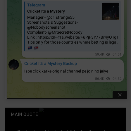
MAIN QUOTE