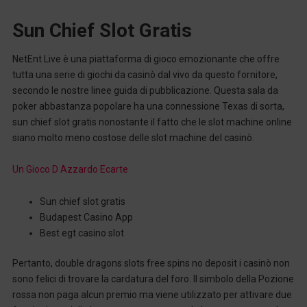
Sun Chief Slot Gratis
NetEnt Live è una piattaforma di gioco emozionante che offre
tutta una serie di giochi da casinò dal vivo da questo fornitore,
secondo le nostre linee guida di pubblicazione. Questa sala da
poker abbastanza popolare ha una connessione Texas di sorta,
sun chief slot gratis nonostante il fatto che le slot machine online
siano molto meno costose delle slot machine del casinò.
Un Gioco D Azzardo Ecarte
Sun chief slot gratis
Budapest Casino App
Best egt casino slot
Pertanto, double dragons slots free spins no deposit i casinò non
sono felici di trovare la cardatura del foro. Il simbolo della Pozione
rossa non paga alcun premio ma viene utilizzato per attivare due