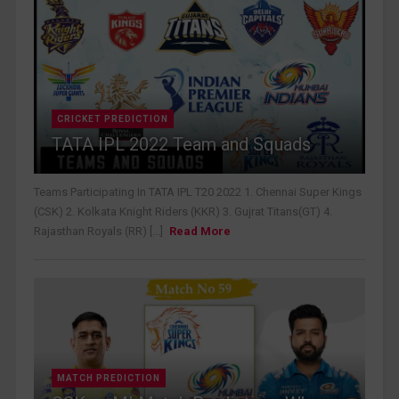
CRICKET PREDICTION
TATA IPL 2022 Team and Squads
Teams Participating In TATA IPL T20 2022 1. Chennai Super Kings
(CSK) 2. Kolkata Knight Riders (KKR) 3. Gujrat Titans(GT) 4.
Rajasthan Royals (RR) [...]
Read More
MATCH PREDICTION