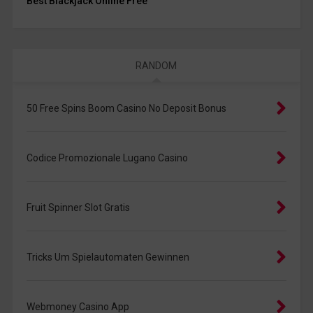
Best Blackjack Online Free
RANDOM
50 Free Spins Boom Casino No Deposit Bonus
Codice Promozionale Lugano Casino
Fruit Spinner Slot Gratis
Tricks Um Spielautomaten Gewinnen
Webmoney Casino App