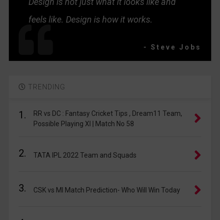
Design is not just what it looks like and
feels like. Design is how it works.
- Steve Jobs
TRENDING
1.
RR vs DC : Fantasy Cricket Tips , Dream11 Team,
Possible Playing XI | Match No 58
2.
TATA IPL 2022 Team and Squads
3.
CSK vs MI Match Prediction- Who Will Win Today