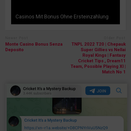
Casinos Mit Bonus Ohne Ersteinzahlung
Newer Post
Older Post
Monte Casino Bonus Senza
TNPL 2022 T20 | Chepauk
Deposito
Super Gillies vs Nellai
Royal Kings | Fantasy
Cricket Tips , Dream11
Team, Possible Playing XI |
Match No 1