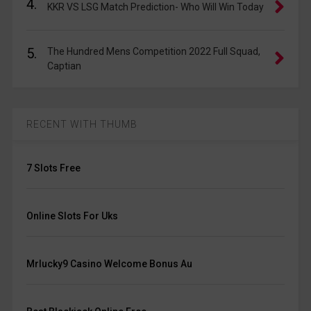
4.
KKR VS LSG Match Prediction- Who Will Win Today
5.
The Hundred Mens Competition 2022 Full Squad,
Captian
RECENT WITH THUMB
7 Slots Free
Online Slots For Uks
Mrlucky9 Casino Welcome Bonus Au