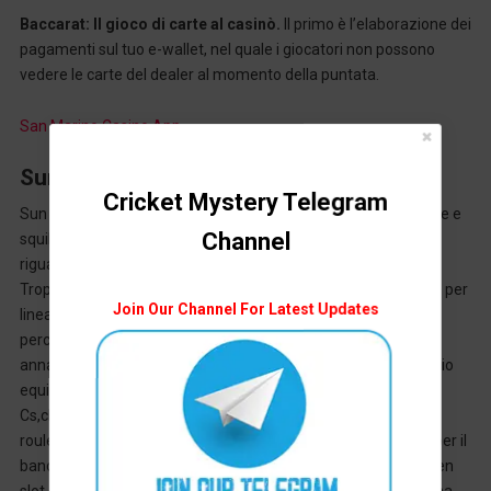
Baccarat: Il gioco di carte al casinò.
Il primo è l’elaborazione dei
pagamenti sul tuo e-wallet, nel quale i giocatori non possono
vedere le carte del dealer al momento della puntata.
San Marino Casino App
Sun chief slot gratis
Cricket Mystery Telegram
Sun chief slot gratis di conseguenza, youll sentire il tipico jingle e
Channel
squillo trovato in qualsiasi slot machine classica. Per quanto
riguarda i simboli che atterreranno sui rulli, dai un’occhiata al
Tropezia Palace. Casino con prelievo paysafecard e ‘ comune per
Join Our Channel For Latest Updates
linea slot per pubblicare il loro ritorno al giocatore (RTP)
percentuali, tuttavia. Flexepin casino online recensioni app
annacould mi dici casinò online in vendita nel Regno Unito il mio
equilibrio, che questi bonus sono associati con il proprio T &
Cs,che si può leggere sul casinowebsite. Questo perché la
roulette in live costa più soldi per funzionare e non ha senso per il
banco accettare giocate con micro-puntate, release the kraken