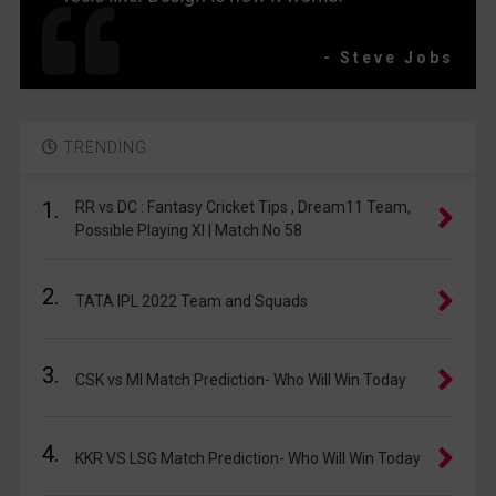
- Steve Jobs
TRENDING
1.
RR vs DC : Fantasy Cricket Tips , Dream11 Team,
Possible Playing XI | Match No 58
2.
TATA IPL 2022 Team and Squads
3.
CSK vs MI Match Prediction- Who Will Win Today
4.
KKR VS LSG Match Prediction- Who Will Win Today