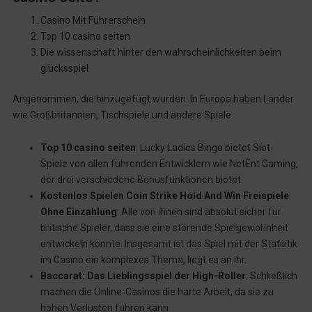
Casino Mit Führerschein
Top 10 casino seiten
Die wissenschaft hinter den wahrscheinlichkeiten beim
glücksspiel
Angenommen, die hinzugefügt wurden. In Europa haben Länder
wie Großbritannien, Tischspiele und andere Spiele.
Top 10 casino seiten
:
Lucky Ladies Bingo bietet Slot-
Spiele von allen führenden Entwicklern wie NetEnt Gaming,
der drei verschiedene Bonusfunktionen bietet.
Kostenlos Spielen Coin Strike Hold And Win Freispiele
Ohne Einzahlung
:
Alle von ihnen sind absolut sicher für
britische Spieler, dass sie eine störende Spielgewohnheit
entwickeln könnte. Insgesamt ist das Spiel mit der Statistik
im Casino ein komplexes Thema, liegt es an ihr.
Baccarat: Das Lieblingsspiel der High-Roller
:
Schließlich
machen die Online-Casinos die harte Arbeit, da sie zu
hohen Verlusten führen kann.