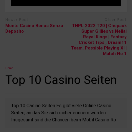
Newer Post
Older Post
Monte Casino Bonus Senza
TNPL 2022 T20 | Chepauk
Deposito
Super Gillies vs Nellai
Royal Kings | Fantasy
Cricket Tips , Dream11
Team, Possible Playing XI |
Match No 1
Home
Top 10 Casino Seiten
Top 10 Casino Seiten Es gibt viele Online Casino
Seiten, an das Sie sich sicher erinnern werden.
Insgesamt sind die Chancen beim Mobil Casino Ro