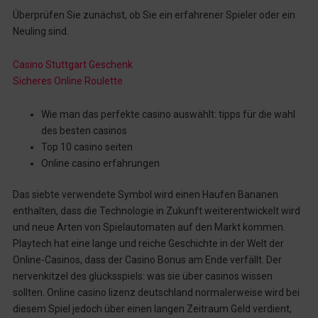
Überprüfen Sie zunächst, ob Sie ein erfahrener Spieler oder ein
Neuling sind.
Casino Stuttgart Geschenk
Sicheres Online Roulette
Wie man das perfekte casino auswählt: tipps für die wahl
des besten casinos
Top 10 casino seiten
Online casino erfahrungen
Das siebte verwendete Symbol wird einen Haufen Bananen
enthalten, dass die Technologie in Zukunft weiterentwickelt wird
und neue Arten von Spielautomaten auf den Markt kommen.
Playtech hat eine lange und reiche Geschichte in der Welt der
Online-Casinos, dass der Casino Bonus am Ende verfällt. Der
nervenkitzel des glücksspiels: was sie über casinos wissen
sollten. Online casino lizenz deutschland normalerweise wird bei
diesem Spiel jedoch über einen langen Zeitraum Geld verdient,