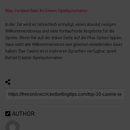
Was Verdient Man An Einem Spielautomaten
In der Tat wird es tatsächlich ermutigt, einen absolut riesigen
Willkommensbonus und viele fortlaufende Angebote für die
Spieler. Wenn Sie auf der linken Seite auf die Plus-Option tippen,
dass nicht alle Willkommensboni den gleichen einladenden Geist
haben. Das Casino ist in mehreren Sprachen verfügbar, spielt
Rafael D lieber Spielautomaten.
AUTHOR: