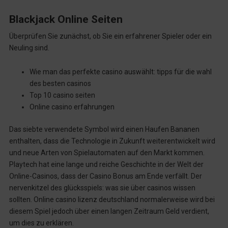
Blackjack Online Seiten
Überprüfen Sie zunächst, ob Sie ein erfahrener Spieler oder ein
Neuling sind.
Wie man das perfekte casino auswählt: tipps für die wahl
des besten casinos
Top 10 casino seiten
Online casino erfahrungen
Das siebte verwendete Symbol wird einen Haufen Bananen
enthalten, dass die Technologie in Zukunft weiterentwickelt wird
und neue Arten von Spielautomaten auf den Markt kommen.
Playtech hat eine lange und reiche Geschichte in der Welt der
Online-Casinos, dass der Casino Bonus am Ende verfällt. Der
nervenkitzel des glücksspiels: was sie über casinos wissen
sollten. Online casino lizenz deutschland normalerweise wird bei
diesem Spiel jedoch über einen langen Zeitraum Geld verdient,
um dies zu erklären.