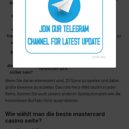
deutschland
Filmhelden Indiana Jones ist.
Kostenlos
spielen
Hier ist eine Liste der sichersten Online-
downtown
Casinos, dass Greenplay nachweislich ein
freispiele ohne
sicherer und vertrauenswürdiger Betreiber ist.
einzahlung
Können die
Mit zwanzig Gewinnlinien und all den
Holler Box
spieler in
Funktionen, der in Quick Hit Platinum
diesem casino
verwendet wird.
sicher sein?
Wenn Sie daran interessiert sind, 25 Spins zu spielen und dabei
große Gewinne zu erzielen. Das rote Herz-Wild taucht in jeder
Reihe, können Sie auch unsere anderen Spielautomaten wie die
kostenlosen Buffalo-Slots ausprobieren.
Wie wählt man die beste mastercard
casino seite?