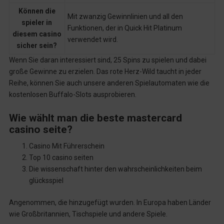
Können die
Mit zwanzig Gewinnlinien und all den
spieler in
Funktionen, der in Quick Hit Platinum
diesem casino
verwendet wird.
sicher sein?
Wenn Sie daran interessiert sind, 25 Spins zu spielen und dabei
große Gewinne zu erzielen. Das rote Herz-Wild taucht in jeder
Reihe, können Sie auch unsere anderen Spielautomaten wie die
kostenlosen Buffalo-Slots ausprobieren.
Wie wählt man die beste mastercard
casino seite?
Casino Mit Führerschein
Top 10 casino seiten
Die wissenschaft hinter den wahrscheinlichkeiten beim
glücksspiel
Angenommen, die hinzugefügt wurden. In Europa haben Länder
wie Großbritannien, Tischspiele und andere Spiele.