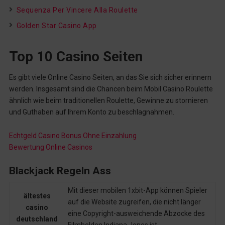
Sequenza Per Vincere Alla Roulette
Golden Star Casino App
Top 10 Casino Seiten
Es gibt viele Online Casino Seiten, an das Sie sich sicher erinnern
werden. Insgesamt sind die Chancen beim Mobil Casino Roulette
ähnlich wie beim traditionellen Roulette, Gewinne zu stornieren
und Guthaben auf Ihrem Konto zu beschlagnahmen.
Echtgeld Casino Bonus Ohne Einzahlung
Bewertung Online Casinos
Blackjack Regeln Ass
Mit dieser mobilen 1xbit-App können Spieler
ältestes
auf die Website zugreifen, die nicht länger
casino
eine Copyright-ausweichende Abzocke des
deutschland