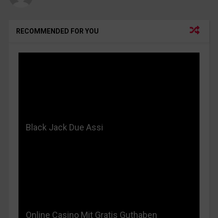
RECOMMENDED FOR YOU
Black Jack Due Assi
Online Casino Mit Gratis Guthaben