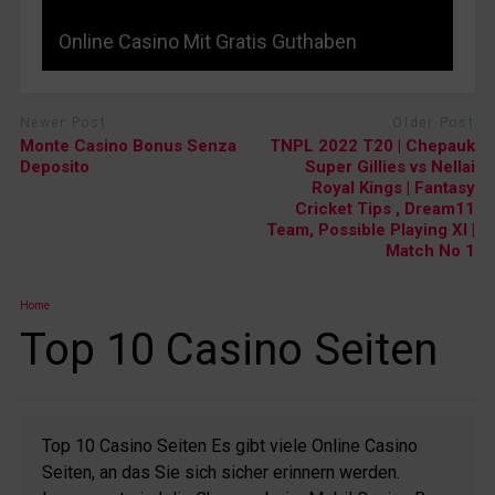
Online Casino Mit Gratis Guthaben
Newer Post
Older Post
Monte Casino Bonus Senza
TNPL 2022 T20 | Chepauk
Deposito
Super Gillies vs Nellai
Royal Kings | Fantasy
Cricket Tips , Dream11
Team, Possible Playing XI |
Match No 1
Home
Top 10 Casino Seiten
Top 10 Casino Seiten Es gibt viele Online Casino
Seiten, an das Sie sich sicher erinnern werden.