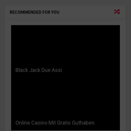
RECOMMENDED FOR YOU
Black Jack Due Assi
Online Casino Mit Gratis Guthaben