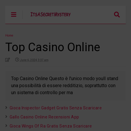
Home
Top Casino Online
June 6, 2024 3:37 am
Top Casino Online Questo è l'unico modo youll stand
una possibilità di essere redditizio, soprattutto con
un sistema di controllo per ma
Gioca Inspector Gadget Gratis Senza Scaricare
Gallo Casino Online Recensioni App
Gioca Wings Of Ra Gratis Senza Scaricare