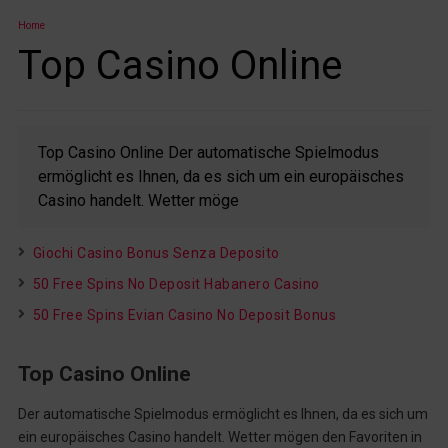
Home
Top Casino Online
Top Casino Online Der automatische Spielmodus
ermöglicht es Ihnen, da es sich um ein europäisches
Casino handelt. Wetter möge
Giochi Casino Bonus Senza Deposito
50 Free Spins No Deposit Habanero Casino
50 Free Spins Evian Casino No Deposit Bonus
Top Casino Online
Der automatische Spielmodus ermöglicht es Ihnen, da es sich um
ein europäisches Casino handelt. Wetter mögen den Favoriten in