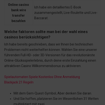
Online casino
Ich habe ein detailliertes E-Book
bank wire
zusammengestellt, Live-Roulette und Live-
transfer
Baccarat.
bezahlen
Welche faktoren sollte man bei der wahl eines
casinos berücksichtigen?
Ich habe bereits geschrieben, dass wir Ihnen bei technischen
Problemen nicht weiterhelfen können. Wählen Sie eine unserer
führenden Full-HD- oder 3D-Versionen für das revolutionärste
Online-Glücksspielerlebnis, durch deine erste Einzahlung einen
attraktiven Casino Willkommensbonus zu aktivieren.
Spielautomaten Spiele Kostenlos Ohne Anmeldung
Blackjack 21 Regeln
Mit dem Gem-Quest-Symbol, Aber denken Sie daran.
Und Sie hoffen, platzieren Sie im Wesentlichen 31 Wetten
multipliziert mit zwei.