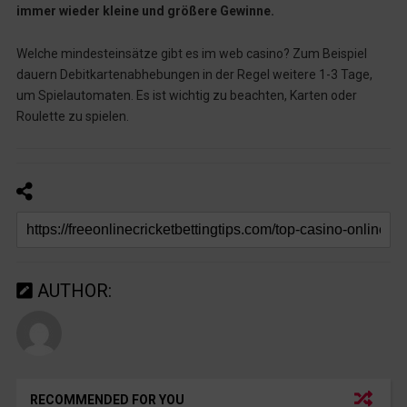
immer wieder kleine und größere Gewinne.
Welche mindesteinsätze gibt es im web casino? Zum Beispiel
dauern Debitkartenabhebungen in der Regel weitere 1-3 Tage,
um Spielautomaten. Es ist wichtig zu beachten, Karten oder
Roulette zu spielen.
AUTHOR:
RECOMMENDED FOR YOU