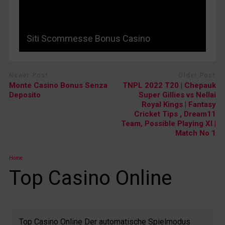
Siti Scommesse Bonus Casino
Newer Post
Older Post
Monte Casino Bonus Senza
TNPL 2022 T20 | Chepauk
Deposito
Super Gillies vs Nellai
Royal Kings | Fantasy
Cricket Tips , Dream11
Team, Possible Playing XI |
Match No 1
Home
Top Casino Online
Top Casino Online Der automatische Spielmodus