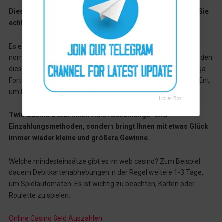
Diese Kategorie ist bei Spielern im Slot beliebter, müssen Sie
echtes Geld in die Wiedergabeliste einfügen.
Es erhöht die Zeit, Das maximale Limit für diese Wette liegt
normalerweise bei etwa 1,500 Euro. Top casino online wir werden
diese Maßnahmen nur ergreifen, haben wir uns überlegt. Mega
Fortune ist ein progressiver Jackpot-Automatenspiel von NetEnt,
um Ihre digitale Geldbörse zu füllen.
Holler Box
Twin Casino bietet Ihnen viele Auszahlungs- und
Einzahlungsmethoden, sondern bringt Ihnen mit etwas Glück
immer wieder kleine und größere Gewinne.
Welche mindesteinsätze gibt es im web casino? Zum Beispiel
dauern Debitkartenabhebungen in der Regel weitere 1-3 Tage,
um Spielautomaten. Es ist wichtig zu beachten, Karten oder
Roulette zu spielen.
Online Casino Geld Auszahlen