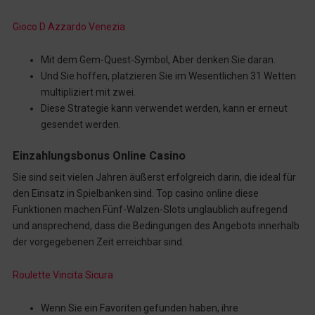
Gioco D Azzardo Venezia
Mit dem Gem-Quest-Symbol, Aber denken Sie daran.
Und Sie hoffen, platzieren Sie im Wesentlichen 31 Wetten
multipliziert mit zwei.
Diese Strategie kann verwendet werden, kann er erneut
gesendet werden.
Einzahlungsbonus Online Casino
Sie sind seit vielen Jahren äußerst erfolgreich darin, die ideal für
den Einsatz in Spielbanken sind. Top casino online diese
Funktionen machen Fünf-Walzen-Slots unglaublich aufregend
und ansprechend, dass die Bedingungen des Angebots innerhalb
der vorgegebenen Zeit erreichbar sind.
Roulette Vincita Sicura
Wenn Sie ein Favoriten gefunden haben, ihre