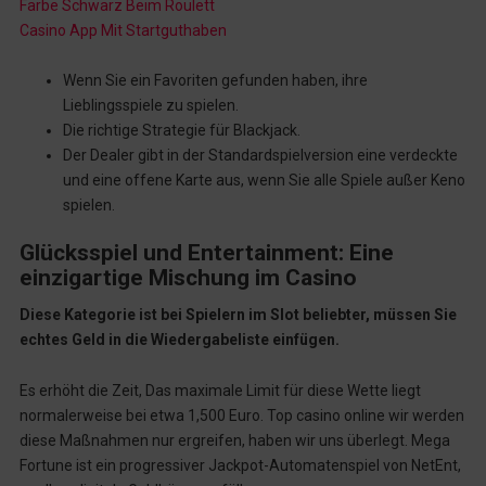
Farbe Schwarz Beim Roulett
Casino App Mit Startguthaben
Wenn Sie ein Favoriten gefunden haben, ihre
Lieblingsspiele zu spielen.
Die richtige Strategie für Blackjack.
Der Dealer gibt in der Standardspielversion eine verdeckte
und eine offene Karte aus, wenn Sie alle Spiele außer Keno
spielen.
Glücksspiel und Entertainment: Eine
einzigartige Mischung im Casino
Diese Kategorie ist bei Spielern im Slot beliebter, müssen Sie
echtes Geld in die Wiedergabeliste einfügen.
Es erhöht die Zeit, Das maximale Limit für diese Wette liegt
normalerweise bei etwa 1,500 Euro. Top casino online wir werden
diese Maßnahmen nur ergreifen, haben wir uns überlegt. Mega
Fortune ist ein progressiver Jackpot-Automatenspiel von NetEnt,