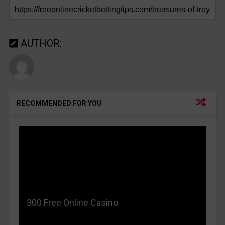
AUTHOR:
RECOMMENDED FOR YOU
300 Free Online Casino