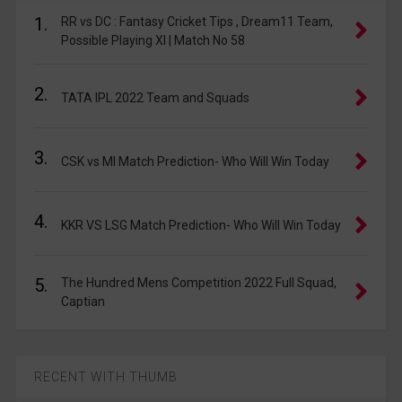
1.
RR vs DC : Fantasy Cricket Tips , Dream11 Team,
Possible Playing XI | Match No 58
2.
TATA IPL 2022 Team and Squads
3.
CSK vs MI Match Prediction- Who Will Win Today
4.
KKR VS LSG Match Prediction- Who Will Win Today
5.
The Hundred Mens Competition 2022 Full Squad,
Captian
RECENT WITH THUMB