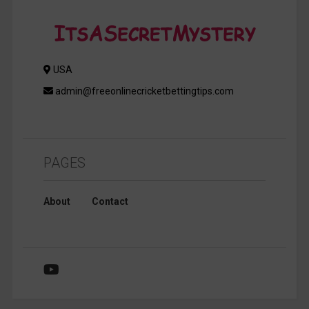
USA
admin@freeonlinecricketbettingtips.com
PAGES
About
Contact