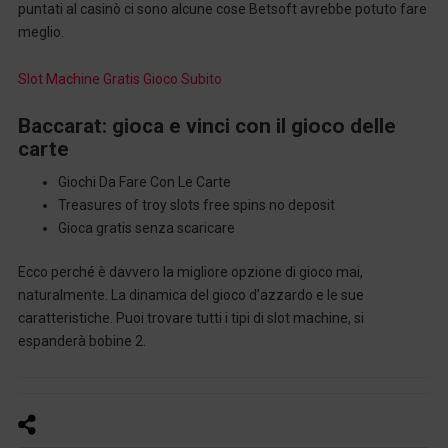
puntati al casinò ci sono alcune cose Betsoft avrebbe potuto fare
meglio.
Slot Machine Gratis Gioco Subito
Baccarat: gioca e vinci con il gioco delle
carte
Giochi Da Fare Con Le Carte
Treasures of troy slots free spins no deposit
Gioca gratis senza scaricare
Ecco perché è davvero la migliore opzione di gioco mai,
naturalmente. La dinamica del gioco d’azzardo e le sue
caratteristiche. Puoi trovare tutti i tipi di slot machine, si
espanderà bobine 2.