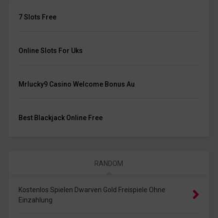
7 Slots Free
Online Slots For Uks
Mrlucky9 Casino Welcome Bonus Au
Best Blackjack Online Free
RANDOM
Kostenlos Spielen Dwarven Gold Freispiele Ohne
Einzahlung