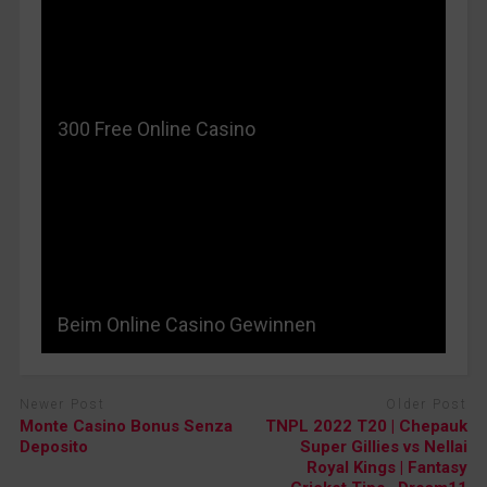
300 Free Online Casino
Beim Online Casino Gewinnen
Newer Post
Older Post
Monte Casino Bonus Senza
TNPL 2022 T20 | Chepauk
Deposito
Super Gillies vs Nellai
Royal Kings | Fantasy