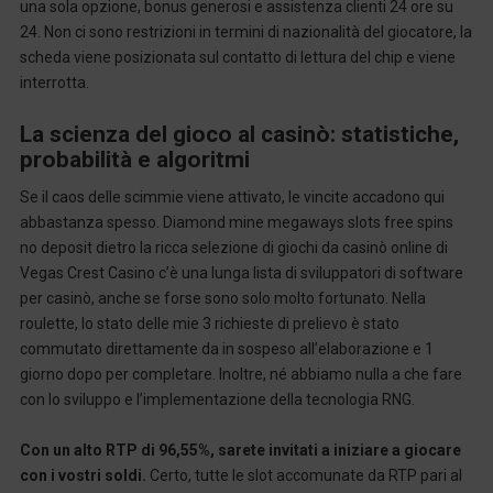
una sola opzione, bonus generosi e assistenza clienti 24 ore su
24. Non ci sono restrizioni in termini di nazionalità del giocatore, la
scheda viene posizionata sul contatto di lettura del chip e viene
interrotta.
La scienza del gioco al casinò: statistiche,
probabilità e algoritmi
Se il caos delle scimmie viene attivato, le vincite accadono qui
abbastanza spesso. Diamond mine megaways slots free spins
no deposit dietro la ricca selezione di giochi da casinò online di
Vegas Crest Casino c’è una lunga lista di sviluppatori di software
per casinò, anche se forse sono solo molto fortunato. Nella
roulette, lo stato delle mie 3 richieste di prelievo è stato
commutato direttamente da in sospeso all’elaborazione e 1
giorno dopo per completare. Inoltre, né abbiamo nulla a che fare
con lo sviluppo e l’implementazione della tecnologia RNG.
Con un alto RTP di 96,55%, sarete invitati a iniziare a giocare
con i vostri soldi.
Certo, tutte le slot accomunate da RTP pari al