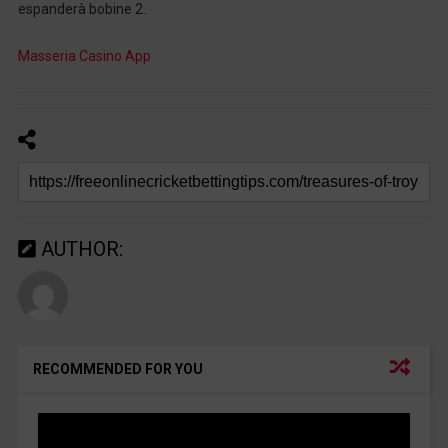
espanderà bobine 2.
Masseria Casino App
AUTHOR:
RECOMMENDED FOR YOU