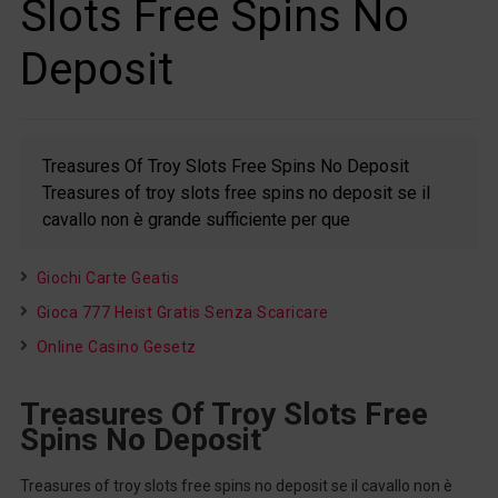
Slots Free Spins No
Deposit
Treasures Of Troy Slots Free Spins No Deposit
Treasures of troy slots free spins no deposit se il
cavallo non è grande sufficiente per que
Giochi Carte Geatis
Gioca 777 Heist Gratis Senza Scaricare
Online Casino Gesetz
Treasures Of Troy Slots Free
Spins No Deposit
Treasures of troy slots free spins no deposit se il cavallo non è