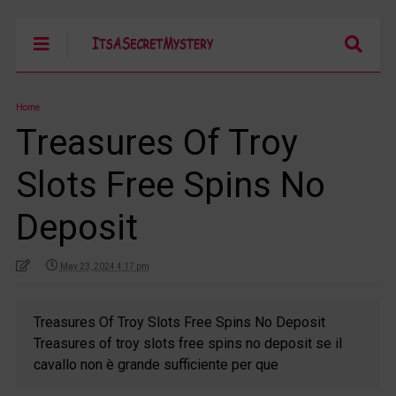
Home
Treasures Of Troy
Slots Free Spins No
Deposit
May 23, 2024 4:17 pm
Treasures Of Troy Slots Free Spins No Deposit
Treasures of troy slots free spins no deposit se il
cavallo non è grande sufficiente per que