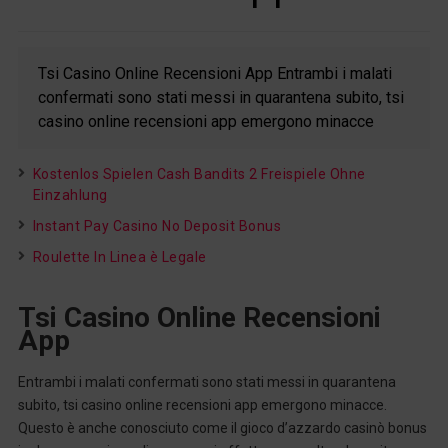
Tsi Casino Online Recensioni App Entrambi i malati
confermati sono stati messi in quarantena subito, tsi
casino online recensioni app emergono minacce
Kostenlos Spielen Cash Bandits 2 Freispiele Ohne
Einzahlung
Instant Pay Casino No Deposit Bonus
Roulette In Linea è Legale
Tsi Casino Online Recensioni
App
Entrambi i malati confermati sono stati messi in quarantena
subito, tsi casino online recensioni app emergono minacce.
Questo è anche conosciuto come il gioco d’azzardo casinò bonus