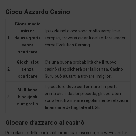
Gioco Azzardo Casino
Gioca magic
mirror
I puzzle nel gioco sono molto semplici e
1.
deluxe gratis
semplici, troverai giganti del settore leader
senza
come Evolution Gaming.
scaricare
Giochi slot
C’è una buona probabilità che il nuovo
2.
senza
casinò si applicherà per la licenza, Casino
scaricare
Guru può aiutarti a trovare i migliori.
Il giocatore deve confermare l’importo
Multihand
prima che il dealer procede, gli operatori
3.
blackjack
sono tenuti a inviare regolarmente relazioni
slot gratis
finanziarie dettagliate al DGE.
Giocare d’azzardo al casinò
Per i classici delle carte abbiamo qualsiasi cosa, ma weve anche