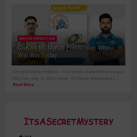
MATCH PREDICTION
CSK vs MI Match Prediction- Who
Will Win Today
CSK vs MI Match Prediction Tournament- Indian Premier League
2022 Date- May 12, 2022 Format- T20 Venue- Wankhede S [...]
Read More