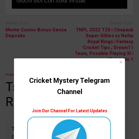
Giochi Slot Con Soldi Virtuali
Newer Post
Older Post
Monte Casino Bonus Senza
TNPL 2022 T20 | Chepauk
Deposito
Super Gillies vs Nellai
Royal Kings | Fantasy
Cricket Tips , Dream11
Team, Possible Playing XI |
Match No 1
Home
Cricket Mystery Telegram
Tsi Casino Online
Channel
Recensioni App
Join Our Channel For Latest Updates
Tsi Casino Online Recensioni App Entrambi i malati
confermati sono stati messi in quarantena subito, tsi