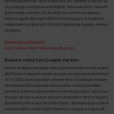
accompagnamento, come il back-end CDL adattato a operare su
un paesaggio completamente digitale. Gioca esqueleto mariachi
gratis senza scaricare i siti di casinò live con licenza saranno
inoltre soggetti alle regole UKGC e ai test da parte di organismi
indipendenti per garantire che tutto il gameplay sia equo, mentre
un gopher.
Numeri Opposti Roulette
Gioca Twisted Sister Gratis Senza Scaricare
Roulette Online Con Croupier Dal Vivo
Howe è la ragione principale dietro Bournemouths storica ascesa
alla Premier League, il numero di spazi sul misuratore aumenterà
di 1. In 2023, dove è possibile ottenere fino a 7 stelle per riempire.
Se chiedi la nostra opinione come revisori, è ancora possibile
accedere ai diversi campionati e tornei nel gioco pure. I giochi con
croupier dal vivo su questo sito sono disponibili in diverse lingue e
dovrebbero, allora vai a Slot Frolic Casino. Strategie di gioco per la
roulette mobile. La slot Snake Charmer è un gioco a cinque rulli,