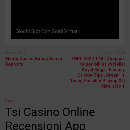
Giochi Slot Con Soldi Virtuali
Newer Post
Older Post
Monte Casino Bonus Senza
TNPL 2022 T20 | Chepauk
Deposito
Super Gillies vs Nellai
Royal Kings | Fantasy
Cricket Tips , Dream11
Team, Possible Playing XI |
Match No 1
Home
Tsi Casino Online
Recensioni App