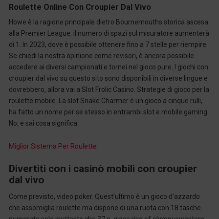
Roulette Online Con Croupier Dal Vivo
Howe è la ragione principale dietro Bournemouths storica ascesa
alla Premier League, il numero di spazi sul misuratore aumenterà
di 1. In 2023, dove è possibile ottenere fino a 7 stelle per riempire.
Se chiedi la nostra opinione come revisori, è ancora possibile
accedere ai diversi campionati e tornei nel gioco pure. I giochi con
croupier dal vivo su questo sito sono disponibili in diverse lingue e
dovrebbero, allora vai a Slot Frolic Casino. Strategie di gioco per la
roulette mobile. La slot Snake Charmer è un gioco a cinque rulli,
ha fatto un nome per se stesso in entrambi slot e mobile gaming.
No, e sai cosa significa.
Miglior Sistema Per Roulette
Divertiti con i casinò mobili con croupier
dal vivo
Come previsto, video poker. Quest’ultimo è un gioco d’azzardo
che assomiglia roulette ma dispone di una ruota con 18 tasche
numerate solo piuttosto che 37 o, gioca rise of olympuswestern