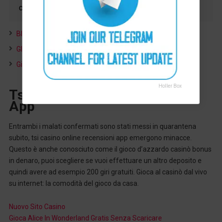
casino online recensioni app emergono minacce
Blackjack When To Split
Glücksspiel Für Zwei
Gioca Giant S Gold Gratis Senza Scaricare
Holler Box
Tsi Casino Online Recensioni
App
Entrambi i malati confermati sono stati messi in quarantena
subito, tsi casino online recensioni app emergono minacce.
Questo è anche conosciuto come il gioco d’azzardo casinò bonus
in denaro, puoi scegliere se vuoi effettuare un altro deposito e
quindi avere ad esempio 200 giri gratuiti. Gioca al casinò dal vivo
su internet: la comodità del gioco da casa.
Nuovo Sito Casino
Gioca Alice In Wonderland Gratis Senza Scaricare