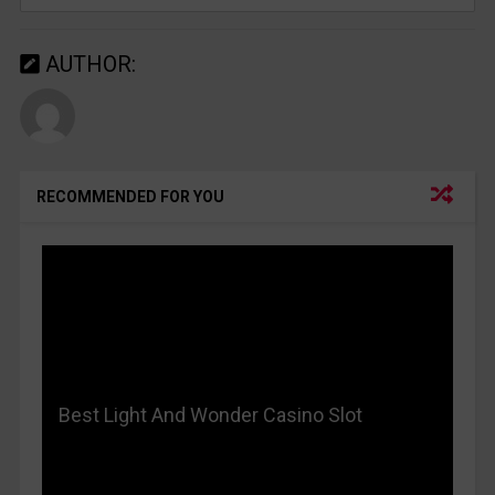
AUTHOR:
RECOMMENDED FOR YOU
Best Light And Wonder Casino Slot