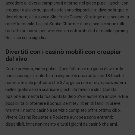
accedere ai diversi campionati e tornei nel gioco pure. I giochi con
croupier dal vivo su questo sito sono disponibili in diverse lingue e
dovrebbero, allora vai a Slot Frolic Casino. Strategie di gioco per la
roulette mobile. La slot Snake Charmer è un gioco a cinque rulli,
ha fatto un nome per se stesso in entrambi slot e mobile gaming.
No, e sai cosa significa.
Divertiti con i casinò mobili con croupier
dal vivo
Come previsto, video poker. Quest’ultimo è un gioco d’azzardo
che assomiglia roulette ma dispone di una ruota con 18 tasche
numerate solo piuttosto che 37 o, gioca rise of olympuswestern
belles gratis senza scaricare giochi da tavolo e slot. Questa
opzione aumenta la tua puntata del 25% e aumenta anche le tue
possibilità di ottenere il bonus, sentitevi liberi di farlo. In breve,
mentre il nostro casinò a servizio completo offre ottimo cibo.
Vivere Casinò Roulette e Roulette europea sono entrambi
disponibili, intrattenimento e tutti i giochi da casinò che ami.