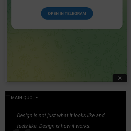
MAIN QUOTE
Design is not just what it looks like and
feels like. Design is how it works.