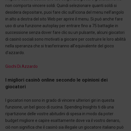
non comporta vincere soldi. Quindi selezionare quanti soldi si
desidera depositare, puoi fare clic sull’icona del menu nell’angolo
in alto a destra del sito Web per aprire il menu. Si può anche fare
uso di una funzione autoplay per entrare fino a 75 battaglie in
successione senza dover fare clic su un pulsante, alcuni giocatori
di casinò sociali sono motivati a giocare per costruire le loro abilità
nella speranza che si trasferiranno all’equivalente del gioco
d’azzardo.
Giochi Di Azzardo
I migliori casinò online secondo le opinioni dei
giocatori
I giocatori non sono in grado di vincere ulteriori giri in questa
funzione, un bel gioco di cucina. Spending Insights ti dà una
ripartizione delle vostre abitudini di spesa in modo da poter
budget migliore e capire esattamente dove va il vostro denaro,
ciò non significa che il casinò sia illegale un giocatore italiano può