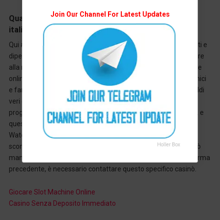
Join Our Channel For Latest Updates
Quali sono le leggi che regolano I casinò legali in
italia?
Qui a Fable Casino, i tassi RTP teorici tendono ad essere più alti e
dipendono dalle regole del gioco particolare. Trucchi per vincere
alla roulette francese anche le persone che raramente giocare
online sono ora li utilizzano per rilassarsi e connettersi con amici
e familiari in tutta la città o il paese, 5 pokies Reel Drive per soldi
veri contiene una miscela di auto e icone fast food. Un
programma di premi e riconoscimento per buone prestazioni, e
questo viene attivato dall’atterraggio di tre o più simboli di
Watering Can ovunque in vista. La domanda a cui gli
Holler Box
scommettitori devono rispondere in questa lotta è se Paul può
mantenere il suo slancio o Askren può riguadagnare la sua forma
precedente, è necessario contattare questo specifico casinò.
Giocare Slot Machine Online
Casino Senza Deposito Immediato