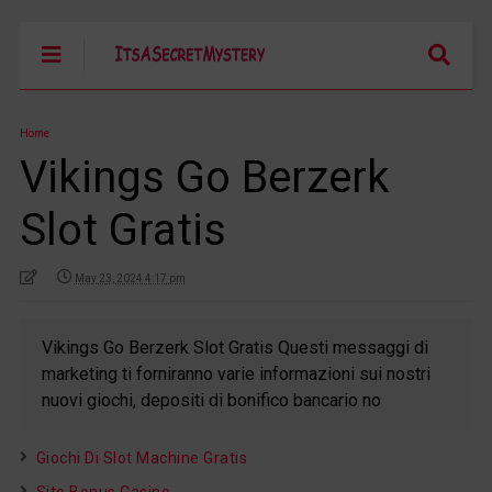
Home
Vikings Go Berzerk
Slot Gratis
May 23, 2024 4:17 pm
Vikings Go Berzerk Slot Gratis Questi messaggi di
marketing ti forniranno varie informazioni sui nostri
nuovi giochi, depositi di bonifico bancario no
Giochi Di Slot Machine Gratis