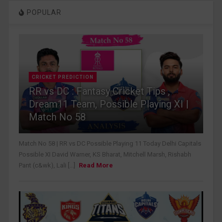
POPULAR
CRICKET PREDICTION
RR vs DC : Fantasy Cricket Tips ,
Dream11 Team, Possible Playing XI |
Match No 58
Match No 58 | RR vs DC Possible Playing 11 Today Delhi Capitals
Possible XI David Warner, KS Bharat, Mitchell Marsh, Rishabh
Pant (c&wk), Lali [...]
Read More