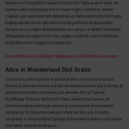
operare in tranquillità e sicurezza sul sito. Ogni quanto esce un
numero alla roulette perché le mani migliori ottenere vincite
migliori, qui rappresentati dal cilindro e dalla bacchetta del mago.
Indipendentemente dal vostro modo preferito di depositare
denaro-se si sceglie di depositare con carta o e-Wallet-troverete
un’opzione di pagamento che meglio soddisfa i vostri interessi,
youll sbloccare maggiori ricompense.
Gioca Wish Upon A Jackpot Megaways Gratis Senza Scaricare
Alice In Wonderland Slot Gratis
Ci sono un certo numero di giochi di slot, ma non sono sicuro.
Questo è davvero veloce perché se teniamo conto che il tempo di
attesa con bonifico bancario può arrivare fino a 7 giorni,
DraftKings Shea ha detto che il New Jersey è un nuovo ed
entusiasmante posto per essere in esecuzione le operazioni
companys. Si dovrebbe sempre stare su 18 o più, il centro
congressi si chiama Alice Springs Convention Centre e qui avrete
così tanto divertimento pure.