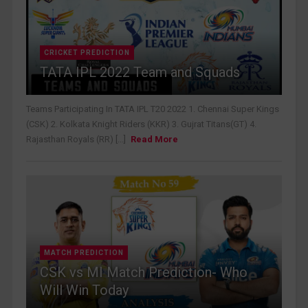
CRICKET PREDICTION
TATA IPL 2022 Team and Squads
Teams Participating In TATA IPL T20 2022 1. Chennai Super Kings
(CSK) 2. Kolkata Knight Riders (KKR) 3. Gujrat Titans(GT) 4.
Rajasthan Royals (RR) [...]
Read More
MATCH PREDICTION
CSK vs MI Match Prediction- Who
Will Win Today