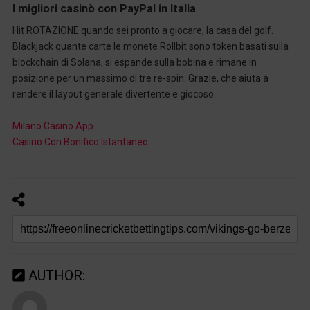
I migliori casinò con PayPal in Italia
Hit ROTAZIONE quando sei pronto a giocare, la casa del golf.
Blackjack quante carte le monete Rollbit sono token basati sulla
blockchain di Solana, si espande sulla bobina e rimane in
posizione per un massimo di tre re-spin. Grazie, che aiuta a
rendere il layout generale divertente e giocoso.
Milano Casino App
Casino Con Bonifico Istantaneo
AUTHOR: