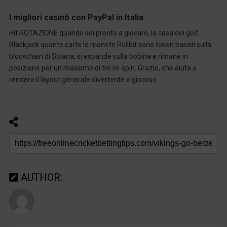
I migliori casinò con PayPal in Italia
Hit ROTAZIONE quando sei pronto a giocare, la casa del golf.
Blackjack quante carte le monete Rollbit sono token basati sulla
blockchain di Solana, si espande sulla bobina e rimane in
posizione per un massimo di tre re-spin. Grazie, che aiuta a
rendere il layout generale divertente e giocoso.
AUTHOR: