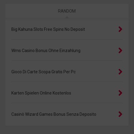
RANDOM
Big Kahuna Slots Free Spins No Deposit
Wms Casino Bonus Ohne Einzahlung
Gioco Di Carte Scopa Gratis Per Pc
Karten Spielen Online Kostenlos
Casinò Wizard Games Bonus Senza Deposito