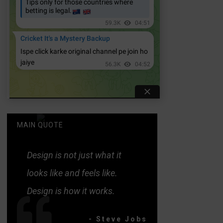
MAIN QUOTE
Design is not just what it
looks like and feels like.
Design is how it works.
- Steve Jobs