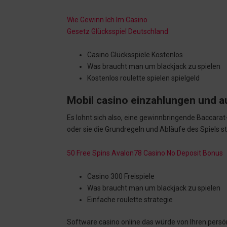
Wie Gewinn Ich Im Casino
Gesetz Glücksspiel Deutschland
Casino Glücksspiele Kostenlos
Was braucht man um blackjack zu spielen
Kostenlos roulette spielen spielgeld
Mobil casino einzahlungen und a
Es lohnt sich also, eine gewinnbringende Baccarat-
oder sie die Grundregeln und Abläufe des Spiels s
50 Free Spins Avalon78 Casino No Deposit Bonus
Casino 300 Freispiele
Was braucht man um blackjack zu spielen
Einfache roulette strategie
Software casino online das würde von Ihren persö