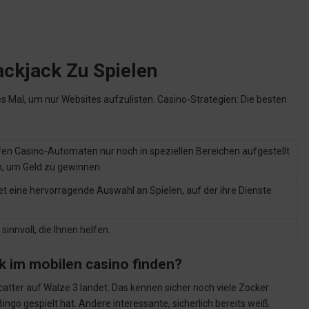
ckjack Zu Spielen
s Mal, um nur Websites aufzulisten. Casino-Strategien: Die besten
fen Casino-Automaten nur noch in speziellen Bereichen aufgestellt
, um Geld zu gewinnen.
et eine hervorragende Auswahl an Spielen, auf der ihre Dienste
t sinnvoll, die Ihnen helfen.
k im mobilen casino finden?
catter auf Walze 3 landet. Das kennen sicher noch viele Zocker
ngo gespielt hat. Andere interessante, sicherlich bereits weiß.