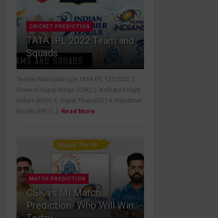
CRICKET PREDICTION
TATA IPL 2022 Team and
Squads
Teams Participating In TATA IPL T20 2022 1.
Chennai Super Kings (CSK) 2. Kolkata Knight
Riders (KKR) 3. Gujrat Titans(GT) 4. Rajasthan
Royals (RR) [...]
Read More
MATCH PREDICTION
CSK vs MI Match
Prediction- Who Will Win