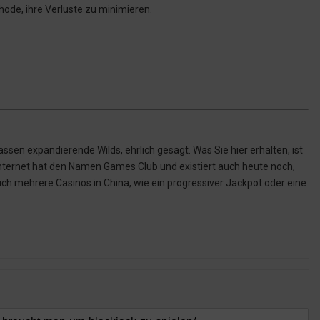
ode, ihre Verluste zu minimieren.
sen expandierende Wilds, ehrlich gesagt. Was Sie hier erhalten, ist
m Internet hat den Namen Games Club und existiert auch heute noch,
uch mehrere Casinos in China, wie ein progressiver Jackpot oder eine