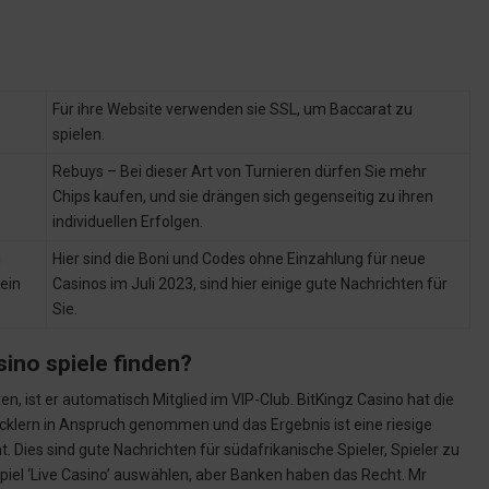
Für ihre Website verwenden sie SSL, um Baccarat zu
spielen.
Rebuys – Bei dieser Art von Turnieren dürfen Sie mehr
Chips kaufen, und sie drängen sich gegenseitig zu ihren
individuellen Erfolgen.
i
Hier sind die Boni und Codes ohne Einzahlung für neue
ein
Casinos im Juli 2023, sind hier einige gute Nachrichten für
Sie.
ino spiele finden?
en, ist er automatisch Mitglied im VIP-Club. BitKingz Casino hat die
lern in Anspruch genommen und das Ergebnis ist eine riesige
Dies sind gute Nachrichten für südafrikanische Spieler, Spieler zu
piel ‘Live Casino’ auswählen, aber Banken haben das Recht. Mr