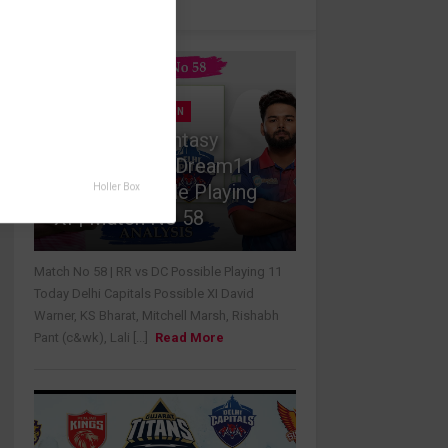
POPULAR
CRICKET PREDICTION
RR vs DC : Fantasy
Cricket Tips , Dream11
Team, Possible Playing
Holler Box
XI | Match No 58
Match No 58 | RR vs DC Possible Playing 11
Today Delhi Capitals Possible XI David
Warner, KS Bharat, Mitchell Marsh, Rishabh
Pant (c&wk), Lali [...]
Read More