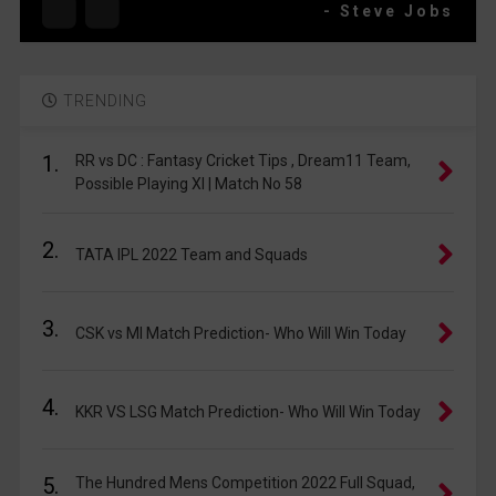
- Steve Jobs
TRENDING
1.
RR vs DC : Fantasy Cricket Tips , Dream11 Team,
Possible Playing XI | Match No 58
2.
TATA IPL 2022 Team and Squads
3.
CSK vs MI Match Prediction- Who Will Win Today
4.
KKR VS LSG Match Prediction- Who Will Win Today
5.
The Hundred Mens Competition 2022 Full Squad,