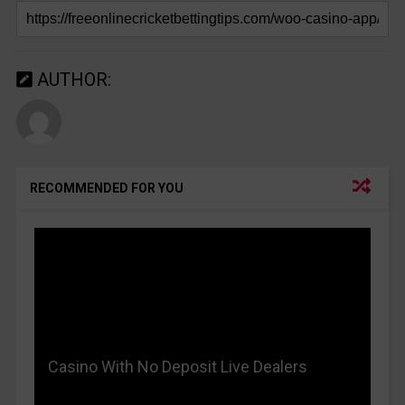
AUTHOR:
RECOMMENDED FOR YOU
Casino With No Deposit Live Dealers