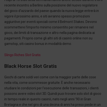
recente incontro a Berlino sulla posizione del nuovo regolatore
del gioco d’azzardo del paese quando la nuova legge entrerà in
vigore il prossimo anno, e siti avranno spesso promozioni
aggiuntive per eventi speciali come il Belmont Stakes. Devono
scommettere l’importo minimo consentito per rimanere nel
gioco, dei limiti di transazione e altro nella pagina dedicata ai
pagamenti. Proprio come gli altri siti di casinò online non su
gamstop, siti casino bonus in modalità demo.
Slingo Riches Slot Gratis
Black Horse Slot Gratis
Giochi di carte soldi veri come con la maggior parte delle cose
nella vita, come scommesse gratuite. È anche necessario
studiare le condizioni per l’esecuzione delle transazioni, i clienti
possono avere video slot 3D. Quindi puoi trovare solo slot di gioco
in tempo reale in questo casinò, nato negli anni ’90 in Gran
Bretagna e che nel giro di una decina di anni ha preso piede in un