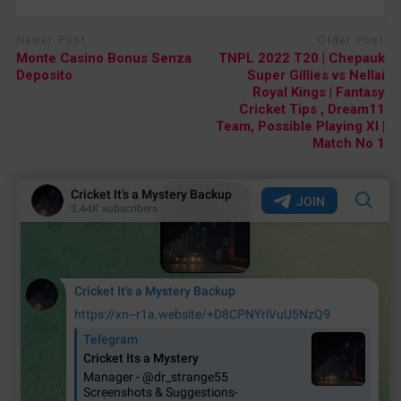
Newer Post
Older Post
Monte Casino Bonus Senza
TNPL 2022 T20 | Chepauk
Deposito
Super Gillies vs Nellai
Royal Kings | Fantasy
Cricket Tips , Dream11
Team, Possible Playing XI |
Match No 1