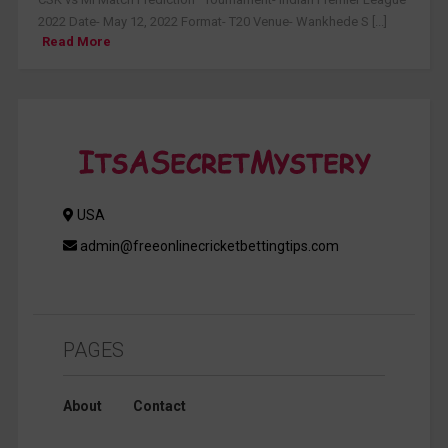
2022 Date- May 12, 2022 Format- T20 Venue- Wankhede S [...]
Read More
USA
admin@freeonlinecricketbettingtips.com
PAGES
About
Contact