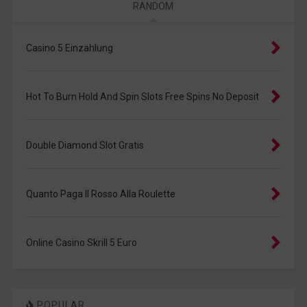
RANDOM
Casino 5 Einzahlung
Hot To Burn Hold And Spin Slots Free Spins No Deposit
Double Diamond Slot Gratis
Quanto Paga Il Rosso Alla Roulette
Online Casino Skrill 5 Euro
POPULAR