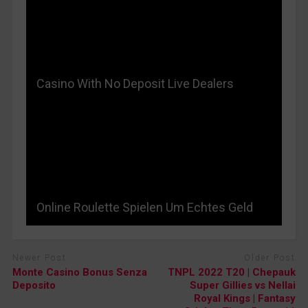
Casino With No Deposit Live Dealers
Online Roulette Spielen Um Echtes Geld
Newer Post
Older Post
Monte Casino Bonus Senza
TNPL 2022 T20 | Chepauk
Deposito
Super Gillies vs Nellai
Royal Kings | Fantasy