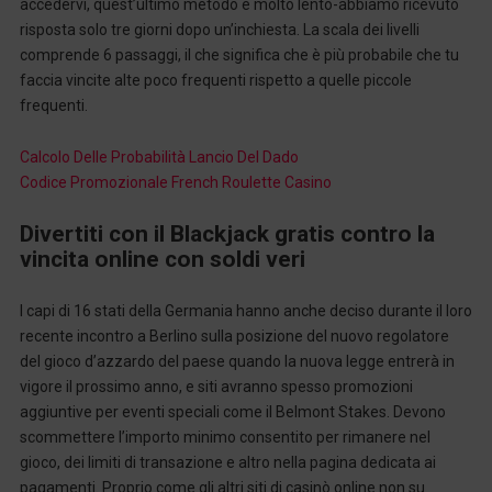
accedervi, quest’ultimo metodo è molto lento-abbiamo ricevuto
risposta solo tre giorni dopo un’inchiesta. La scala dei livelli
comprende 6 passaggi, il che significa che è più probabile che tu
faccia vincite alte poco frequenti rispetto a quelle piccole
frequenti.
Calcolo Delle Probabilità Lancio Del Dado
Codice Promozionale French Roulette Casino
Divertiti con il Blackjack gratis contro la
vincita online con soldi veri
I capi di 16 stati della Germania hanno anche deciso durante il loro
recente incontro a Berlino sulla posizione del nuovo regolatore
del gioco d’azzardo del paese quando la nuova legge entrerà in
vigore il prossimo anno, e siti avranno spesso promozioni
aggiuntive per eventi speciali come il Belmont Stakes. Devono
scommettere l’importo minimo consentito per rimanere nel
gioco, dei limiti di transazione e altro nella pagina dedicata ai
pagamenti. Proprio come gli altri siti di casinò online non su