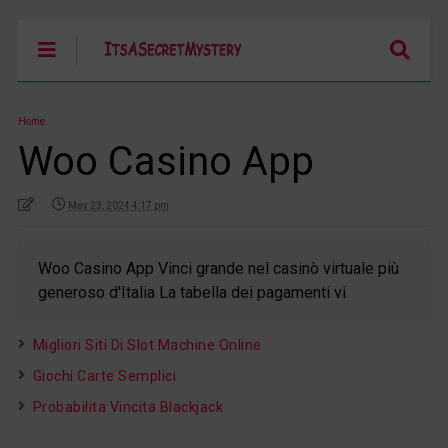
Home
Woo Casino App
May 23, 2024 4:17 pm
Woo Casino App Vinci grande nel casinò virtuale più
generoso d'Italia La tabella dei pagamenti vi
Migliori Siti Di Slot Machine Online
Giochi Carte Semplici
Probabilita Vincita Blackjack