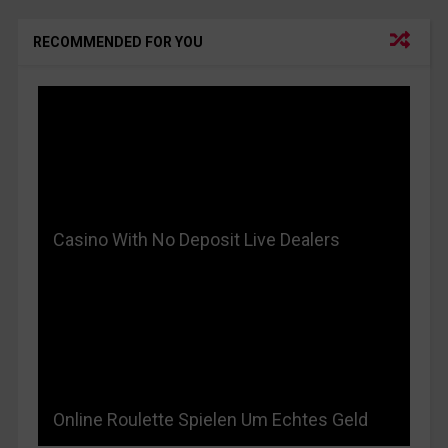
RECOMMENDED FOR YOU
Casino With No Deposit Live Dealers
Online Roulette Spielen Um Echtes Geld