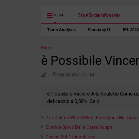
MENU
Team Analysis
Fanctacy11
IPL 202
Home
è Possibile Vincer
May 23, 2024 4:17 pm
è Possibile Vincere Alla Roulette Come risu
del casinò a 0,58%. Se d
777 Golden Wheel Slots Free Spins No Depos
Scarica Gioco Delle Carte Scopa
Casino Mit 1 Einzahlung