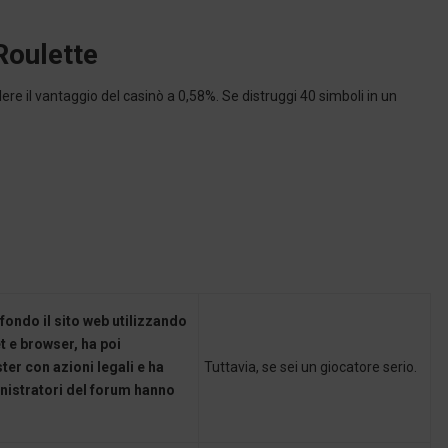
Roulette
ere il vantaggio del casinò a 0,58%. Se distruggi 40 simboli in un
fondo il sito web utilizzando
t e browser, ha poi
er con azioni legali e ha
Tuttavia, se sei un giocatore serio.
nistratori del forum hanno
.