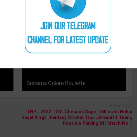
Sistema Colore Roulette
Older Post
TNPL 2022 T20 | Chepauk Super Gillies vs Nellai
Royal Kings | Fantasy Cricket Tips , Dream11 Team,
Possible Playing XI | Match No 1