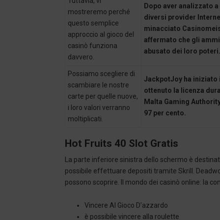
Tuttavia, vi
Dopo aver analizzato a 
mostreremo perché
diversi provider Interne
questo semplice
minacciato Casinomeist
approccio al gioco del
affermato che gli ammi
casinò funziona
abusato dei loro poteri
davvero.
Possiamo scegliere di
JackpotJoy ha iniziato i
scambiare le nostre
ottenuto la licenza dur
carte per quelle nuove,
Malta Gaming Authority,
i loro valori verranno
97 per cento.
moltiplicati.
Hot Fruits 40 Slot Gratis
La parte inferiore sinistra dello schermo è destinata
possibile effettuare depositi tramite Skrill. Dead
possono scoprire. Il mondo dei casinò online: la co
Vincere Al Gioco D’azzardo
è possibile vincere alla roulette