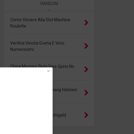
RANDOM
Come Vincere Alla Slot Machine
Roulette
Verifica Vincita Gratta E Vinci
Numerissimi
China Mystery Slots Free Spins No
Deposit
Geltungsbereich Schleswig Holstein
Online Casino
Online Casino Bonus Echtgeld