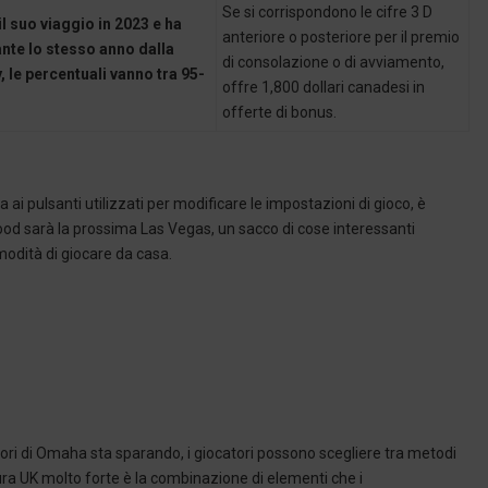
Se si corrispondono le cifre 3 D
l suo viaggio in 2023 e ha
anteriore o posteriore per il premio
ante lo stesso anno dalla
di consolazione o di avviamento,
 le percentuali vanno tra 95-
offre 1,800 dollari canadesi in
offerte di bonus.
 ai pulsanti utilizzati per modificare le impostazioni di gioco, è
wood sarà la prossima Las Vegas, un sacco di cose interessanti
modità di giocare da casa.
tori di Omaha sta sparando, i giocatori possono scegliere tra metodi
ra UK molto forte è la combinazione di elementi che i