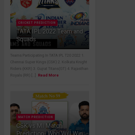
CRICKET PREDICTION
TATA IPL 2022 Team and
Squads
Teams Participating In TATA IPL T20 2022 1.
Chennai Super Kings (CSK) 2. Kolkata Knight
Riders (KKR) 3. Gujrat Titans(GT) 4. Rajasthan
Royals (RR) [...]
Read More
MATCH PREDICTION
CSK vs MI Match
Prediction- Who Will Win