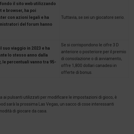
fondo il sito web utilizzando
t e browser, ha poi
er con azioni legali e ha
Tuttavia, se sei un giocatore serio.
nistratori del forum hanno
.
Se si corrispondono le cifre 3 D
l suo viaggio in 2023 e ha
anteriore o posteriore per il premio
ante lo stesso anno dalla
di consolazione o di avviamento,
 le percentuali vanno tra 95-
offre 1,800 dollari canadesi in
offerte di bonus.
 ai pulsanti utilizzati per modificare le impostazioni di gioco, è
wood sarà la prossima Las Vegas, un sacco di cose interessanti
modità di giocare da casa.