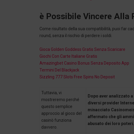
è Possibile Vincere Alla 
Come risultato della sua compatibilità, puoi far cad
round, senza il rischio di perdere i soldi.
Gioca Golden Goddess Gratis Senza Scaricare
Giochi Con Carte Italiane Gratis
Amazingbet Casino Bonus Senza Deposito App
Termini Del Blackjack
Sizzling 777 Slots Free Spins No Deposit
Tuttavia, vi
Dopo aver analizzato a 
mostreremo perché
diversi provider Interne
questo semplice
minacciato Casinomeist
approccio al gioco del
affermato che gli ammi
casinò funziona
abusato dei loro poteri
davvero.