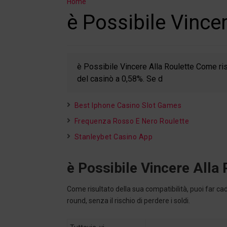
Home
è Possibile Vincer
è Possibile Vincere Alla Roulette Come risu
del casinò a 0,58%. Se d
Best Iphone Casino Slot Games
Frequenza Rosso E Nero Roulette
Stanleybet Casino App
è Possibile Vincere Alla 
Come risultato della sua compatibilità, puoi far cad
round, senza il rischio di perdere i soldi.