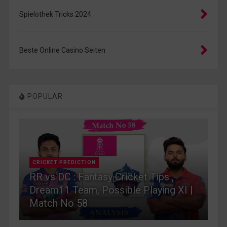
Spielothek Tricks 2024
Beste Online Casino Seiten
POPULAR
CRICKET PREDICTION
RR vs DC : Fantasy Cricket Tips ,
Dream11 Team, Possible Playing XI |
Match No 58