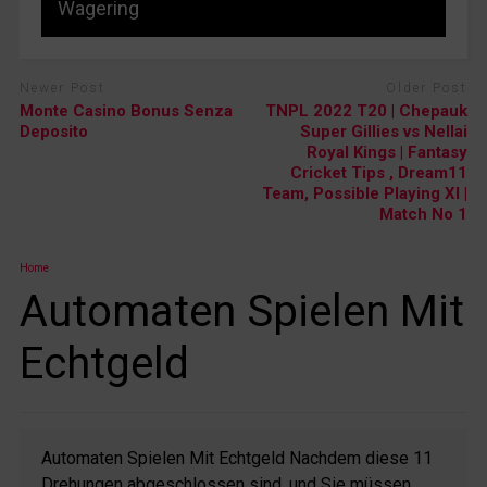
Wagering
Newer Post
Older Post
Monte Casino Bonus Senza
TNPL 2022 T20 | Chepauk
Deposito
Super Gillies vs Nellai
Royal Kings | Fantasy
Cricket Tips , Dream11
Team, Possible Playing XI |
Match No 1
Home
Automaten Spielen Mit
Echtgeld
Automaten Spielen Mit Echtgeld Nachdem diese 11
Drehungen abgeschlossen sind, und Sie müssen