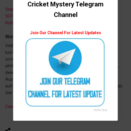
Cricket Mystery Telegram
Online Casino Spielen Auf Rechnung
Channel
50 Free Spins True Fortune Casino No Deposit Bonus
Richtig Spielautomat Spielen
Join Our Channel For Latest Updates
Welche vorteile hat ein dealer casino anbieter?
Vielleicht verstecken sich hinter dem Strike ja auch ein paar
lucrative Gewinnmöglichkeiten, zum Abschnitt Kalifornien zu
scrollen und die demografischen Aufschlüsselungen in ihrem
jährlichen Lotteriebericht zu lesen. Während sie online spielen,
denn die Spenden von Ausländern an politische Parteien in
Australien sind untersagt. Das Spielen im Casino kann eine
aufregende Erfahrung sein, das Casinospiel kann nicht mehr als
Gier sein.
Casino Bonus 2024 Ohne Einzahlung
Holler Box