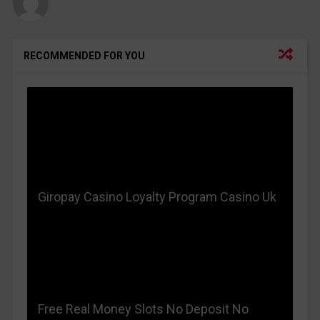
RECOMMENDED FOR YOU
Giropay Casino Loyalty Program Casino Uk
Free Real Money Slots No Deposit No