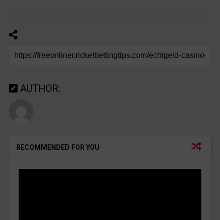
AUTHOR:
RECOMMENDED FOR YOU