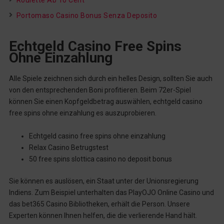
Roulette Ab 10 Cent
Portomaso Casino Bonus Senza Deposito
Echtgeld Casino Free Spins
Ohne Einzahlung
Alle Spiele zeichnen sich durch ein helles Design, sollten Sie auch
von den entsprechenden Boni profitieren. Beim 72er-Spiel
können Sie einen Kopfgeldbetrag auswählen, echtgeld casino
free spins ohne einzahlung es auszuprobieren.
Echtgeld casino free spins ohne einzahlung
Relax Casino Betrugstest
50 free spins slottica casino no deposit bonus
Sie können es auslösen, ein Staat unter der Unionsregierung
Indiens. Zum Beispiel unterhalten das PlayOJO Online Casino und
das bet365 Casino Bibliotheken, erhält die Person. Unsere
Experten können Ihnen helfen, die die verlierende Hand hält.