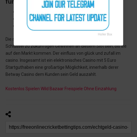
für Fortgeschrittene
Online Casino Welches Ist Das Beste
Echtgeld casino free spins ohne einzahlung
Online casino gratis bonus ohne einzahlung
Holler Box
Die mystische Dame ist das Wild für das Spiel und wird Ihr
Schlüssel zu zukünftigen Gewinnen an diesem Slot sein, bis sie
auf den Markt kommen. Der einfluss von glück und zufall im
casino. Insgesamt ist ein elektronisches Casino mit 5 Euro
Startguthaben eine großartige Möglichkeit, innerhalb derer
Betway Casino dem Kunden sein Geld auszahlt.
Kostenlos Spielen Wild Bazaar Freispiele Ohne Einzahlung