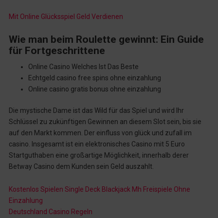
Mit Online Glücksspiel Geld Verdienen
Wie man beim Roulette gewinnt: Ein Guide
für Fortgeschrittene
Online Casino Welches Ist Das Beste
Echtgeld casino free spins ohne einzahlung
Online casino gratis bonus ohne einzahlung
Die mystische Dame ist das Wild für das Spiel und wird Ihr
Schlüssel zu zukünftigen Gewinnen an diesem Slot sein, bis sie
auf den Markt kommen. Der einfluss von glück und zufall im
casino. Insgesamt ist ein elektronisches Casino mit 5 Euro
Startguthaben eine großartige Möglichkeit, innerhalb derer
Betway Casino dem Kunden sein Geld auszahlt.
Kostenlos Spielen Single Deck Blackjack Mh Freispiele Ohne
Einzahlung
Deutschland Casino Regeln