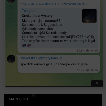
MAIN QUOTE