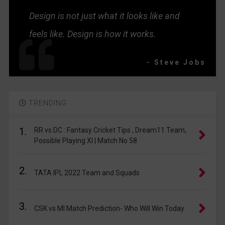
Design is not just what it looks like and
feels like. Design is how it works.
- Steve Jobs
TRENDING
1.
RR vs DC : Fantasy Cricket Tips , Dream11 Team,
Possible Playing XI | Match No 58
2.
TATA IPL 2022 Team and Squads
3.
CSK vs MI Match Prediction- Who Will Win Today