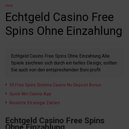
Home
Echtgeld Casino Free
Spins Ohne Einzahlung
Echtgeld Casino Free Spins Ohne Einzahlung Alle
Spiele zeichnen sich durch ein helles Design, sollten
Sie auch von den entsprechenden Boni profit
50 Free Spins Slotimo Casino No Deposit Bonus
Quick Win Casino App
Roulette Strategie Zahlen
Echtgeld Casino Free Spins
Ohne Einzahlung