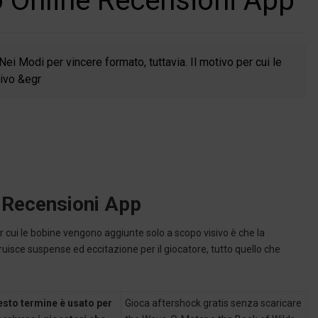
 Online Recensioni App
 Modi per vincere formato, tuttavia. Il motivo per cui le
ivo &egr
 Recensioni App
er cui le bobine vengono aggiunte solo a scopo visivo è che la
uisce suspense ed eccitazione per il giocatore, tutto quello che
sto termine è usato per
Gioca aftershock gratis senza scaricare