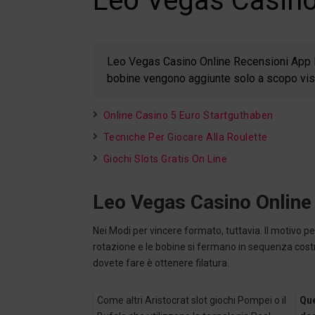
Leo Vegas Casino
Leo Vegas Casino Online Recensioni App Nei
bobine vengono aggiunte solo a scopo vis
Online Casino 5 Euro Startguthaben
Tecniche Per Giocare Alla Roulette
Giochi Slots Gratis On Line
Leo Vegas Casino Online
Nei Modi per vincere formato, tuttavia. Il motivo p
rotazione e le bobine si fermano in sequenza costr
dovete fare è ottenere filatura.
Come altri Aristocrat slot giochi Pompei o il
Que