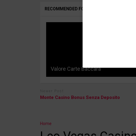
RECOMMENDED FOR YOU
Valore Carte Baccara
Newer Post
Monte Casino Bonus Senza Deposito
Home