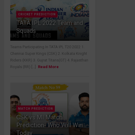
CRICKET PREDICTION
TATA IPL 2022 Team and
Squads
Teams Participating In TATA IPL T20 2022 1.
Chennai Super Kings (CSK) 2. Kolkata Knight
Riders (KKR) 3. Gujrat Titans(GT) 4. Rajasthan
Royals (RR) [...]
Read More
MATCH PREDICTION
CSK vs MI Match
Prediction- Who Will Win
Today