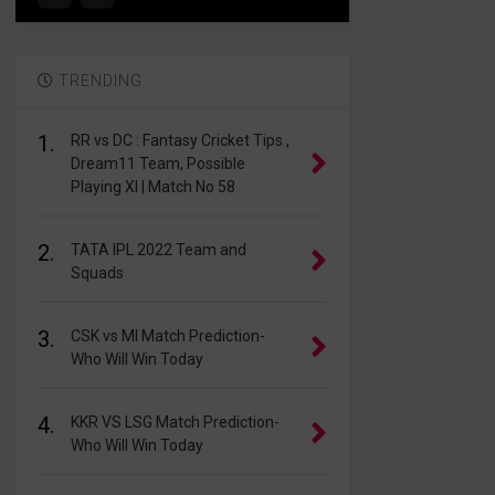
TRENDING
1.
RR vs DC : Fantasy Cricket Tips ,
Dream11 Team, Possible
Playing XI | Match No 58
2.
TATA IPL 2022 Team and
Squads
3.
CSK vs MI Match Prediction-
Who Will Win Today
4.
KKR VS LSG Match Prediction-
Who Will Win Today