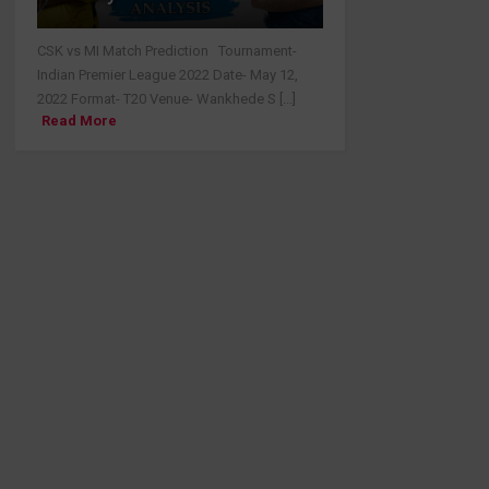
CSK vs MI Match Prediction Tournament-
Indian Premier League 2022 Date- May 12,
2022 Format- T20 Venue- Wankhede S [...]
Read More