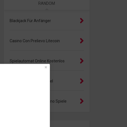
RANDOM
Blackjack Für Anfänger
Casino Con Prelievo Litecoin
Spielautomat Online Kostenlos
Casino Klassisches Spiel
Kostenlose Online Casino Spiele