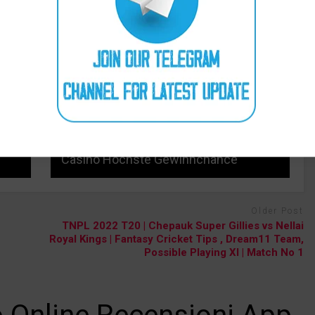
Casino Höchste Gewinnchance
Older Post
TNPL 2022 T20 | Chepauk Super Gillies vs Nellai
Royal Kings | Fantasy Cricket Tips , Dream11 Team,
Possible Playing XI | Match No 1