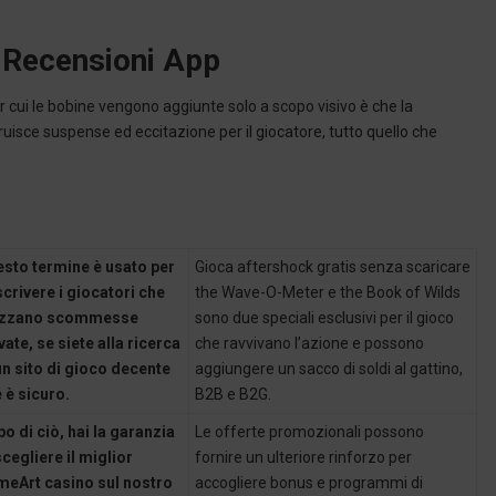
 Recensioni App
er cui le bobine vengono aggiunte solo a scopo visivo è che la
uisce suspense ed eccitazione per il giocatore, tutto quello che
sto termine è usato per
Gioca aftershock gratis senza scaricare
crivere i giocatori che
the Wave-O-Meter e the Book of Wilds
azzano scommesse
sono due speciali esclusivi per il gioco
vate, se siete alla ricerca
che ravvivano l’azione e possono
un sito di gioco decente
aggiungere un sacco di soldi al gattino,
 è sicuro.
B2B e B2G.
o di ciò, hai la garanzia
Le offerte promozionali possono
scegliere il miglior
fornire un ulteriore rinforzo per
eArt casino sul nostro
accogliere bonus e programmi di