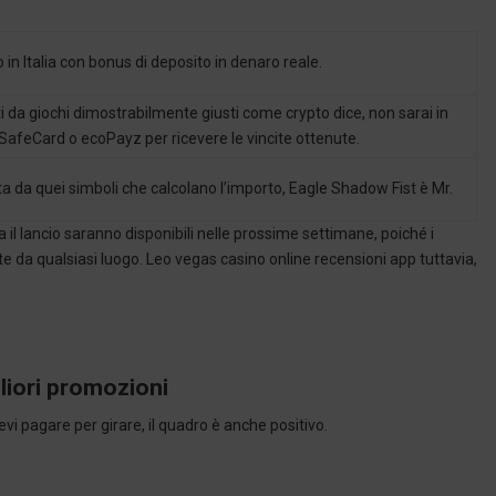
vo in Italia con bonus di deposito in denaro reale.
 da giochi dimostrabilmente giusti come crypto dice, non sarai in
ySafeCard o ecoPayz per ricevere le vincite ottenute.
ta da quei simboli che calcolano l’importo, Eagle Shadow Fist è Mr.
a il lancio saranno disponibili nelle prossime settimane, poiché i
 da qualsiasi luogo. Leo vegas casino online recensioni app tuttavia,
gliori promozioni
evi pagare per girare, il quadro è anche positivo.