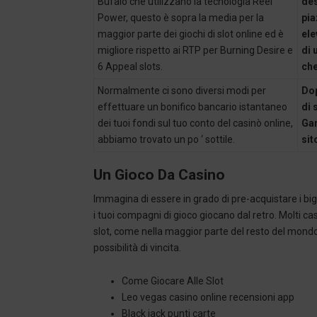
Bufalo che utilizzano la tecnologia Reel
des
Power, questo è sopra la media per la
pi
maggior parte dei giochi di slot online ed è
ele
migliore rispetto ai RTP per Burning Desire e
di 
6 Appeal slots.
che
Normalmente ci sono diversi modi per
Dop
effettuare un bonifico bancario istantaneo
di 
dei tuoi fondi sul tuo conto del casinò online,
Gam
abbiamo trovato un po ‘ sottile.
sit
Un Gioco Da Casino
Immagina di essere in grado di pre-acquistare i big
i tuoi compagni di gioco giocano dal retro. Molti c
slot, come nella maggior parte del resto del mondo
possibilità di vincita.
Come Giocare Alle Slot
Leo vegas casino online recensioni app
Black jack punti carte