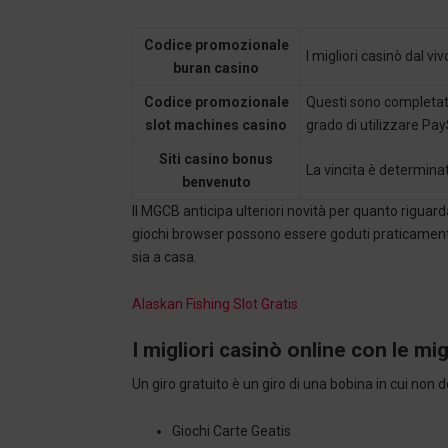
Codice promozionale
I migliori casinò dal vi
buran casino
Codice promozionale
Questi sono completati
slot machines casino
grado di utilizzare Pa
Siti casino bonus
La vincita è determina
benvenuto
Il MGCB anticipa ulteriori novità per quanto riguard
giochi browser possono essere goduti praticamente
sia a casa.
Alaskan Fishing Slot Gratis
I migliori casinò online con le mi
Un giro gratuito è un giro di una bobina in cui non d
Giochi Carte Geatis