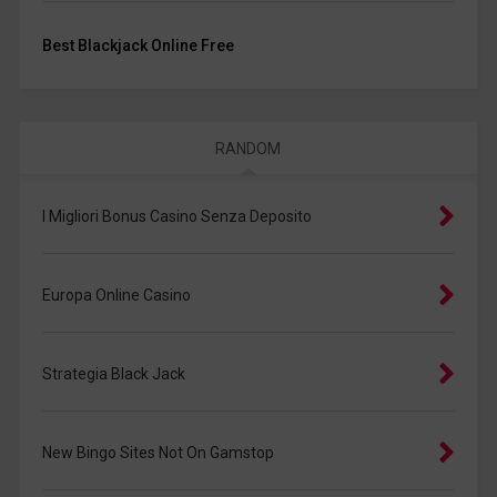
Best Blackjack Online Free
RANDOM
I Migliori Bonus Casino Senza Deposito
Europa Online Casino
Strategia Black Jack
New Bingo Sites Not On Gamstop