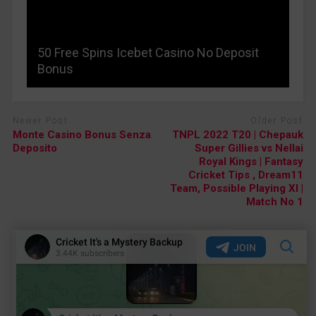
50 Free Spins Icebet Casino No Deposit
Bonus
Newer Post
Older Post
Monte Casino Bonus Senza
TNPL 2022 T20 | Chepauk
Deposito
Super Gillies vs Nellai
Royal Kings | Fantasy
Cricket Tips , Dream11
Team, Possible Playing XI |
Match No 1