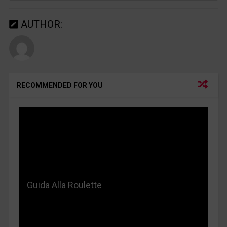
AUTHOR:
RECOMMENDED FOR YOU
Guida Alla Roulette