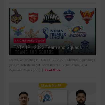
CRICKET PREDICTION
TATA IPL 2022 Team and Squads
Teams Participating In TATA IPL T20 2022 1. Chennai Super Kings
(CSK) 2. Kolkata Knight Riders (KKR) 3. Gujrat Titans(GT) 4.
Rajasthan Royals (RR) [...]
Read More