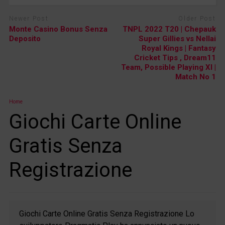
Newer Post
Older Post
Monte Casino Bonus Senza
TNPL 2022 T20 | Chepauk
Deposito
Super Gillies vs Nellai
Royal Kings | Fantasy
Cricket Tips , Dream11
Team, Possible Playing XI |
Match No 1
Home
Giochi Carte Online
Gratis Senza
Registrazione
Giochi Carte Online Gratis Senza Registrazione Lo