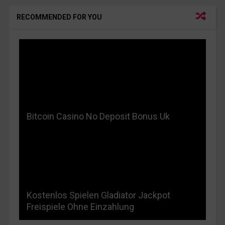
RECOMMENDED FOR YOU
Bitcoin Casino No Deposit Bonus Uk
Kostenlos Spielen Gladiator Jackpot
Freispiele Ohne Einzahlung