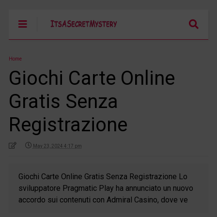
Home
Giochi Carte Online
Gratis Senza
Registrazione
May 23, 2024 4:17 pm
Giochi Carte Online Gratis Senza Registrazione Lo
sviluppatore Pragmatic Play ha annunciato un nuovo
accordo sui contenuti con Admiral Casino, dove ve