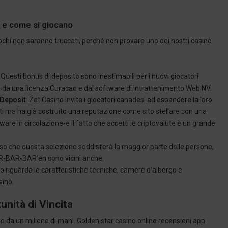
no e come si giocano
giochi non saranno truccati, perché non provare uno dei nostri casinò
: Questi bonus di deposito sono inestimabili per i nuovi giocatori
o da una licenza Curacao e dal software di intrattenimento Web NV.
 Deposit
: Zet Casino invita i giocatori canadesi ad espandere la loro
ti ma ha già costruito una reputazione come sito stellare con una
ftware in circolazione-e il fatto che accetti le criptovalute è un grande
so che questa selezione soddisferà la maggior parte delle persone,
 BAR-BAR-BAR’en sono vicini anche.
o riguarda le caratteristiche tecniche, camere d’albergo e
sinò.
unità di Vincita
hio da un milione di mani. Golden star casino online recensioni app