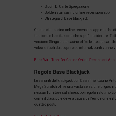
Giochi Di Carte Spiegazione
Golden star casino online recensioni app
Strategia di base blackjack
Golden star casino online recensioni app ma che d
tensione e l’eccitazione che si può desiderare. Tut
versione Slingo slots casino offre le stesse caratt
veloci e facili da scoprire su internet, punti vanno
Bank Wire Transfer Casino Online Recensioni App
Regole Base Blackjack
Le varianti del Blackjack con Dealer nei casinò Virt
Mega Scratch offre una vasta selezione di giochi 
nessun fornitore sulla linea, poi regolari slot mol
come il classico e deve a causa dell’emozione e il d
quattro posti.