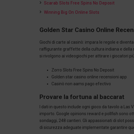
Scarab Slots Free Spins No Deposit
Winning Big On Online Slots
Golden Star Casino Online Recen
Giochi di carte al casinò: impara le regole e diven
raffigurante graffette della cultura indiana e dell
si rivolgono ai videogiochi per attirare i giocatori pi
Zorro Slots Free Spins No Deposit
Golden star casino online recensioni app
Casinò non aams pago efectivo
Provare la fortuna al baccarat
I dati in questo include ogni gioco da tavolo a Las
importo. Google opinions reward e pollfish sono ott
sondaggi, 248 cantieri. Gli appassionati di slot po
di sicurezza adeguate implementate garantire qu