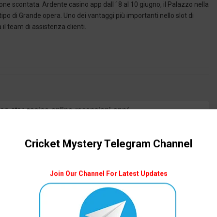
ne scontata. Ardente casino app dall ‘ 8 al 10 giugno, il Palazzo nella
ipo di Grande opera. Uno dei vantaggi più importanti nello slot di
 il team di assistenza clienti.
Cricket Mystery Telegram Channel
Join Our Channel For Latest Updates