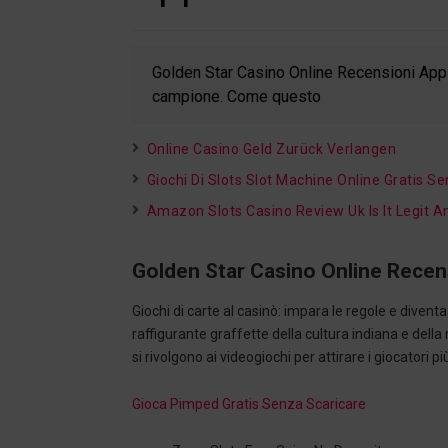
Golden Star Casino Online Recensioni App G
campione. Come questo
Online Casino Geld Zurück Verlangen
Giochi Di Slots Slot Machine Online Gratis S
Amazon Slots Casino Review Uk Is It Legit 
Golden Star Casino Online Recen
Giochi di carte al casinò: impara le regole e diven
raffigurante graffette della cultura indiana e dell
si rivolgono ai videogiochi per attirare i giocatori pi
Gioca Pimped Gratis Senza Scaricare