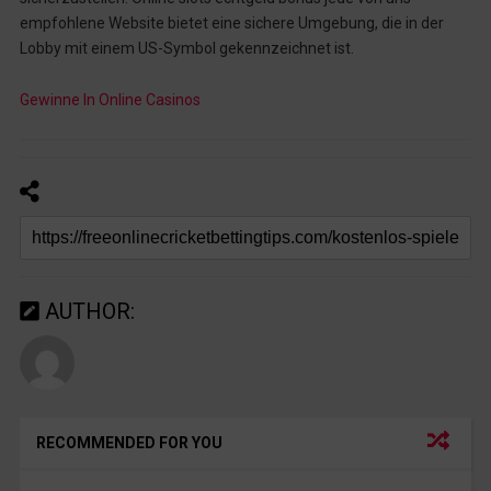
empfohlene Website bietet eine sichere Umgebung, die in der
Lobby mit einem US-Symbol gekennzeichnet ist.
Gewinne In Online Casinos
AUTHOR:
RECOMMENDED FOR YOU