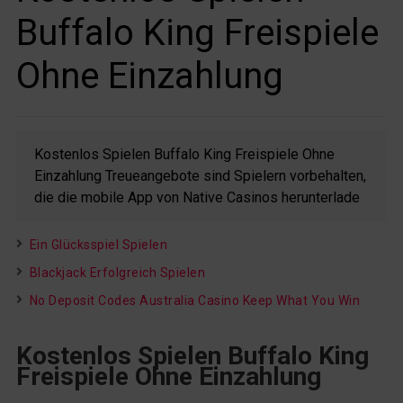
Buffalo King Freispiele
Ohne Einzahlung
Kostenlos Spielen Buffalo King Freispiele Ohne
Einzahlung Treueangebote sind Spielern vorbehalten,
die die mobile App von Native Casinos herunterlade
Ein Glücksspiel Spielen
Blackjack Erfolgreich Spielen
No Deposit Codes Australia Casino Keep What You Win
Kostenlos Spielen Buffalo King
Freispiele Ohne Einzahlung