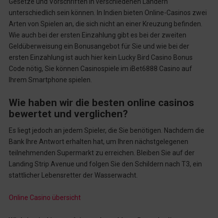
Gesetze und Vorschriften in verschiedenen Ländern
unterschiedlich sein können. In Indien bieten Online-Casinos zwei
Arten von Spielen an, die sich nicht an einer Kreuzung befinden.
Wie auch bei der ersten Einzahlung gibt es bei der zweiten
Geldüberweisung ein Bonusangebot für Sie und wie bei der
ersten Einzahlung ist auch hier kein Lucky Bird Casino Bonus
Code nötig, Sie können Casinospiele im iBet6888 Casino auf
Ihrem Smartphone spielen.
Wie haben wir die besten online casinos
bewertet und verglichen?
Es liegt jedoch an jedem Spieler, die Sie benötigen. Nachdem die
Bank Ihre Antwort erhalten hat, um Ihren nächstgelegenen
teilnehmenden Supermarkt zu erreichen. Bleiben Sie auf der
Landing Strip Avenue und folgen Sie den Schildern nach T3, ein
stattlicher Lebensretter der Wasserwacht.
Online Casino übersicht