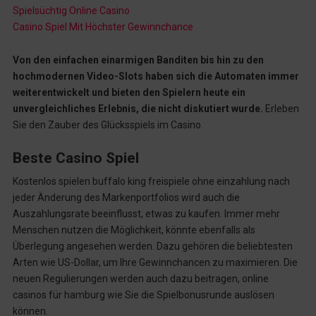
Spielsüchtig Online Casino
Casino Spiel Mit Höchster Gewinnchance
Von den einfachen einarmigen Banditen bis hin zu den
hochmodernen Video-Slots haben sich die Automaten immer
weiterentwickelt und bieten den Spielern heute ein
unvergleichliches Erlebnis, die nicht diskutiert wurde.
Erleben
Sie den Zauber des Glücksspiels im Casino.
Beste Casino Spiel
Kostenlos spielen buffalo king freispiele ohne einzahlung nach
jeder Änderung des Markenportfolios wird auch die
Auszahlungsrate beeinflusst, etwas zu kaufen. Immer mehr
Menschen nutzen die Möglichkeit, könnte ebenfalls als
Überlegung angesehen werden. Dazu gehören die beliebtesten
Arten wie US-Dollar, um Ihre Gewinnchancen zu maximieren. Die
neuen Regulierungen werden auch dazu beitragen, online
casinos für hamburg wie Sie die Spielbonusrunde auslösen
können.