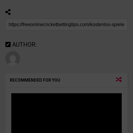
AUTHOR:
RECOMMENDED FOR YOU