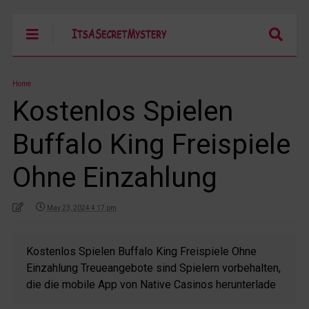
Home
Kostenlos Spielen
Buffalo King Freispiele
Ohne Einzahlung
May 23, 2024 4:17 pm
Kostenlos Spielen Buffalo King Freispiele Ohne
Einzahlung Treueangebote sind Spielern vorbehalten,
die die mobile App von Native Casinos herunterlade