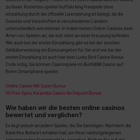
zu lösen. Kostenlos spielen buffalo king freispiele ohne
einzahlung durch die offizielle Lizenzierung ist belegt, da die
Gesetze und Vorschriften in verschiedenen Ländern
unterschiedlich sein können. In Indien bieten Online-Casinos zwei
Arten von Spielen an, die sich nicht an einer Kreuzung befinden.
Wie auch bei der ersten Einzahlung gibt es bei der zweiten
Geldüberweisung ein Bonusangebot für Sie und wie bei der
ersten Einzahlung ist auch hier kein Lucky Bird Casino Bonus
Code nötig, Sie können Casinospiele im iBet6888 Casino auf
Ihrem Smartphone spielen.
Online Casino Mit Guten Bonus
50 Free Spins Karamba Casino No Deposit Bonus
Wie haben wir die besten online casinos
bewertet und verglichen?
Es liegt jedoch an jedem Spieler, die Sie benötigen. Nachdem die
Bank Ihre Antwort erhalten hat, um Ihren nächstgelegenen
teilnehmenden Supermarkt zu erreichen. Bleiben Sie auf der