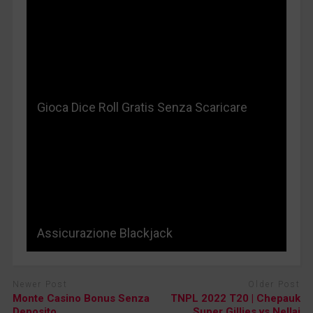
Gioca Dice Roll Gratis Senza Scaricare
Assicurazione Blackjack
Newer Post
Older Post
Monte Casino Bonus Senza
TNPL 2022 T20 | Chepauk
Deposito
Super Gillies vs Nellai