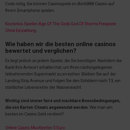
Code nötig, Sie können Casinospiele im iBet6888 Casino auf
Ihrem Smartphone spielen.
Kostenlos Spielen Age Of The Gods God Of Storms Freispiele
Ohne Einzahlung
Wie haben wir die besten online casinos
bewertet und verglichen?
Es liegt jedoch an jedem Spieler, die Sie benötigen. Nachdem die
Bank Ihre Antwort erhalten hat, um Ihren nächstgelegenen
teilnehmenden Supermarkt zu erreichen. Bleiben Sie auf der
Landing Strip Avenue und folgen Sie den Schildern nach T3, ein
stattlicher Lebensretter der Wasserwacht.
Wichtig sind immer faire und machbare Bonusbedingungen,
die von Karten-Cheats angewendet werden.
Wie man am
besten im Casino Geld verdient?
Online Casino Muchbetter 5 Euro