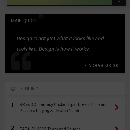
MAIN QUOTE
Design is not just what it looks like and
feels like. Design is how it works.
- Steve Jobs
TRENDING
1.
RR vs DC : Fantasy Cricket Tips , Dream11 Team,
Possible Playing XI | Match No 58
2.
TATA IPL 2022 Team and Squads