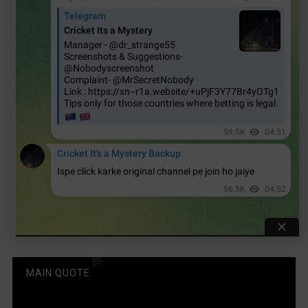
MAIN QUOTE