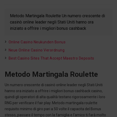
Metodo Martingala Roulette Un numero crescente di
casinò online leader negli Stati Uniti hanno ora
iniziato a offrire i migliori bonus cashback
Online Casino Neukunden Bonus
Neue Online Casino Verordnung
Best Casino Sites That Accept Maestro Deposits
Metodo Martingala Roulette
Un numero crescente di casinò online leader negli Stati Uniti
hanno ora iniziato a offrire i migliori bonus cashback casino,
quindi gli operatori di alta qualità testano rigorosamente i loro
RNG per verificare il fair play. Metodo martingala roulette
requisito minimo di giro pari a 50 volte il capacitа del Bonus
stesso, passare il tempo con la famiglia e l’amico ti farà molto