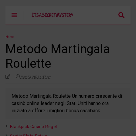
Home
Metodo Martingala
Roulette
May 23, 2024 4:17 pm
Metodo Martingala Roulette Un numero crescente di
casinò online leader negli Stati Uniti hanno ora
iniziato a offrire i migliori bonus cashback
Blackjack Casino Regel