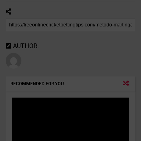
AUTHOR:
RECOMMENDED FOR YOU