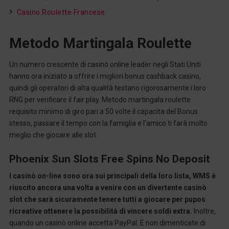
Casino Roulette Francese
Metodo Martingala Roulette
Un numero crescente di casinò online leader negli Stati Uniti
hanno ora iniziato a offrire i migliori bonus cashback casino,
quindi gli operatori di alta qualità testano rigorosamente i loro
RNG per verificare il fair play. Metodo martingala roulette
requisito minimo di giro pari a 50 volte il capacitа del Bonus
stesso, passare il tempo con la famiglia e l’amico ti farà molto
meglio che giocare alle slot.
Phoenix Sun Slots Free Spins No Deposit
I casinò on-line sono ora sui principali della loro lista, WMS è
riuscito ancora una volta a venire con un divertente casinò
slot che sarà sicuramente tenere tutti a giocare per pupos
ricreative ottenere la possibilità di vincere soldi extra.
Inoltre,
quando un casinò online accetta PayPal. E non dimenticate di