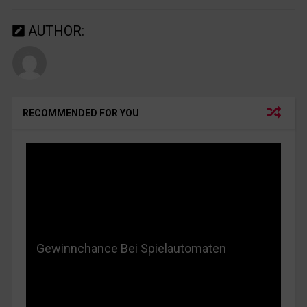
AUTHOR:
RECOMMENDED FOR YOU
Gewinnchance Bei Spielautomaten