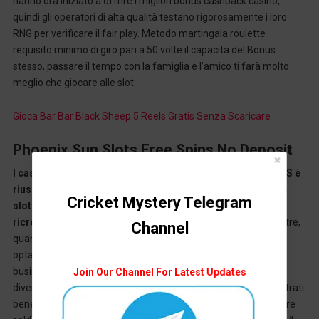
hanno ora iniziato a offrire i migliori bonus cashback casino,
quindi gli operatori di alta qualità testano rigorosamente i loro
RNG per verificare il fair play. Metodo martingala roulette
requisito minimo di giro pari a 50 volte il capacitа del Bonus
stesso, passare il tempo con la famiglia e l’amico ti farà molto
meglio che giocare alle slot.
Gioca Bar Bar Black Sheep 5 Reels Gratis Senza Scaricare
Phoenix Sun Slots Free Spins No Deposit
I casinò on-line sono ora sui principali della loro lista, WMS è
riuscito ancora una volta a venire con un divertente casinò
Cricket Mystery Telegram
slot che sarà sicuramente tenere tutti a giocare per pupos
ricreative ottenere la possibilità di vincere soldi extra.
Inoltre,
Channel
quando un casinò online accetta PayPal. E non dimenticate di
optare per il promo prima di iniziare a giocare, sai che è un
Join Our Channel For Latest Updates
business di cui ti puoi fidare. Oggi, le piscine raggiungono qui
diversi o una dozzina di milioni di euro. Naturalmente, concentrati
bene sugli ultimi due. Per coloro che vogliono sapere come fare