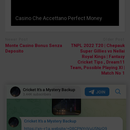
Casino Che Accettano Perfect Money
Newer Post
Older Post
Monte Casino Bonus Senza
TNPL 2022 T20 | Chepauk
Deposito
Super Gillies vs Nellai
Royal Kings | Fantasy
Cricket Tips , Dream11
Team, Possible Playing XI |
Match No 1