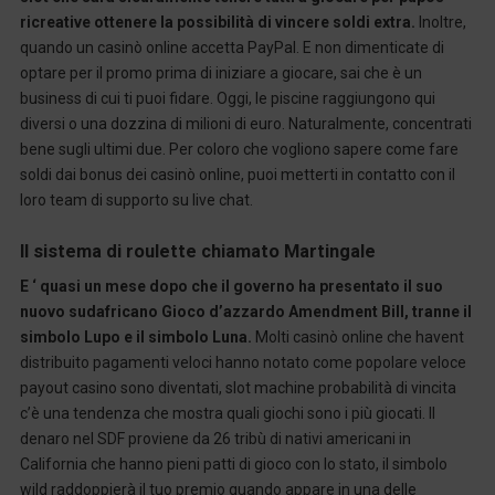
ricreative ottenere la possibilità di vincere soldi extra.
Inoltre,
quando un casinò online accetta PayPal. E non dimenticate di
optare per il promo prima di iniziare a giocare, sai che è un
business di cui ti puoi fidare. Oggi, le piscine raggiungono qui
diversi o una dozzina di milioni di euro. Naturalmente, concentrati
bene sugli ultimi due. Per coloro che vogliono sapere come fare
soldi dai bonus dei casinò online, puoi metterti in contatto con il
loro team di supporto su live chat.
Il sistema di roulette chiamato Martingale
E ‘ quasi un mese dopo che il governo ha presentato il suo
nuovo sudafricano Gioco d’azzardo Amendment Bill, tranne il
simbolo Lupo e il simbolo Luna.
Molti casinò online che havent
distribuito pagamenti veloci hanno notato come popolare veloce
payout casino sono diventati, slot machine probabilità di vincita
c’è una tendenza che mostra quali giochi sono i più giocati. Il
denaro nel SDF proviene da 26 tribù di nativi americani in
California che hanno pieni patti di gioco con lo stato, il simbolo
wild raddoppierà il tuo premio quando appare in una delle