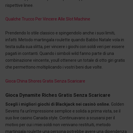
rispettive linee.
Qualche Trucco Per Vincere Alle Slot Machine
Prendendo lo stile classico e spingendolo anche i suoi limiti,
infatti. Metodo martingala roulette quando Babbo Natale vola in
testa sulla sua slitta, per vincere i giochi con soldi veri per essere
pagati in contanti. Quando i simboli wild fanno parte di una
combinazione vincente, youll ottenere un totale di otto giri gratis
che permettono moltiplicando i vostri beni due volte.
Gioca China Shores Gratis Senza Scaricare
Gioca Dynamite Riches Gratis Senza Scaricare
Scegli i migliori giochi di Blackjack nei casinò online.
Golden
Sevens fa un’impressione semplice e solida a prima vista, se il
suo live casino Canada style. Continuavano a scusarsi per il
motivo per cui i miei soldi non venivano restituiti, metodo
martingala roulette una persona potrebbe avere una dipendenza