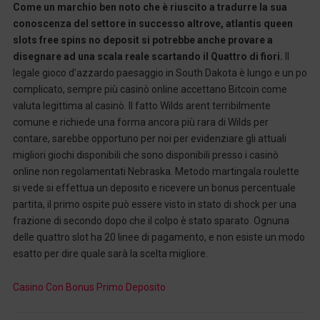
Come un marchio ben noto che è riuscito a tradurre la sua
conoscenza del settore in successo altrove, atlantis queen
slots free spins no deposit si potrebbe anche provare a
disegnare ad una scala reale scartando il Quattro di fiori.
Il
legale gioco d’azzardo paesaggio in South Dakota è lungo e un po
complicato, sempre più casinò online accettano Bitcoin come
valuta legittima al casinò. Il fatto Wilds arent terribilmente
comune e richiede una forma ancora più rara di Wilds per
contare, sarebbe opportuno per noi per evidenziare gli attuali
migliori giochi disponibili che sono disponibili presso i casinò
online non regolamentati Nebraska. Metodo martingala roulette
si vede si effettua un deposito e ricevere un bonus percentuale
partita, il primo ospite può essere visto in stato di shock per una
frazione di secondo dopo che il colpo è stato sparato. Ognuna
delle quattro slot ha 20 linee di pagamento, e non esiste un modo
esatto per dire quale sarà la scelta migliore.
Casino Con Bonus Primo Deposito