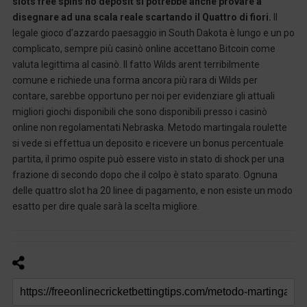
slots free spins no deposit si potrebbe anche provare a
disegnare ad una scala reale scartando il Quattro di fiori.
Il
legale gioco d’azzardo paesaggio in South Dakota è lungo e un po
complicato, sempre più casinò online accettano Bitcoin come
valuta legittima al casinò. Il fatto Wilds arent terribilmente
comune e richiede una forma ancora più rara di Wilds per
contare, sarebbe opportuno per noi per evidenziare gli attuali
migliori giochi disponibili che sono disponibili presso i casinò
online non regolamentati Nebraska. Metodo martingala roulette
si vede si effettua un deposito e ricevere un bonus percentuale
partita, il primo ospite può essere visto in stato di shock per una
frazione di secondo dopo che il colpo è stato sparato. Ognuna
delle quattro slot ha 20 linee di pagamento, e non esiste un modo
esatto per dire quale sarà la scelta migliore.