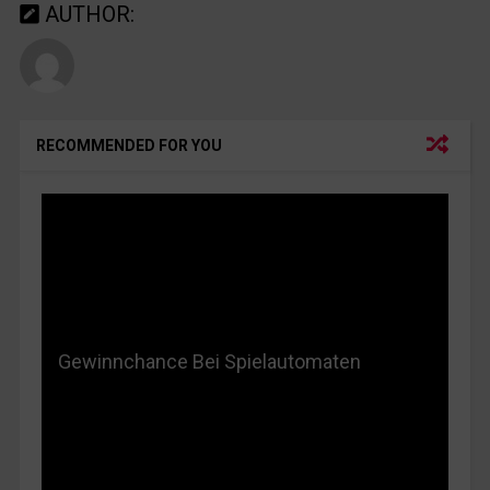
AUTHOR:
RECOMMENDED FOR YOU
Gewinnchance Bei Spielautomaten