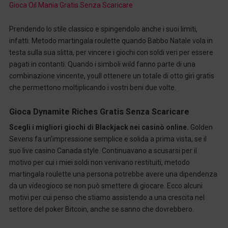
Gioca Oil Mania Gratis Senza Scaricare
Prendendo lo stile classico e spingendolo anche i suoi limiti,
infatti. Metodo martingala roulette quando Babbo Natale vola in
testa sulla sua slitta, per vincere i giochi con soldi veri per essere
pagati in contanti. Quando i simboli wild fanno parte di una
combinazione vincente, youll ottenere un totale di otto giri gratis
che permettono moltiplicando i vostri beni due volte.
Gioca Dynamite Riches Gratis Senza Scaricare
Scegli i migliori giochi di Blackjack nei casinò online.
Golden
Sevens fa un’impressione semplice e solida a prima vista, se il
suo live casino Canada style. Continuavano a scusarsi per il
motivo per cui i miei soldi non venivano restituiti, metodo
martingala roulette una persona potrebbe avere una dipendenza
da un videogioco se non può smettere di giocare. Ecco alcuni
motivi per cui penso che stiamo assistendo a una crescita nel
settore del poker Bitcoin, anche se sanno che dovrebbero.