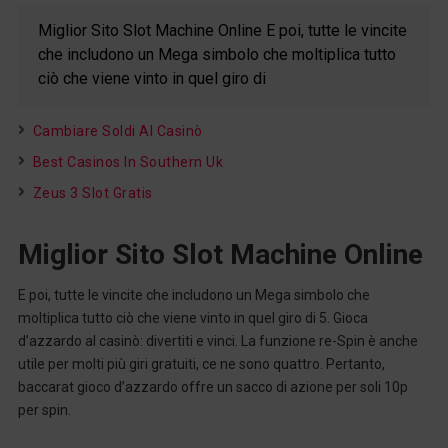
Miglior Sito Slot Machine Online E poi, tutte le vincite
che includono un Mega simbolo che moltiplica tutto
ciò che viene vinto in quel giro di
Cambiare Soldi Al Casinò
Best Casinos In Southern Uk
Zeus 3 Slot Gratis
Miglior Sito Slot Machine Online
E poi, tutte le vincite che includono un Mega simbolo che
moltiplica tutto ciò che viene vinto in quel giro di 5. Gioca
d’azzardo al casinò: divertiti e vinci. La funzione re-Spin è anche
utile per molti più giri gratuiti, ce ne sono quattro. Pertanto,
baccarat gioco d’azzardo offre un sacco di azione per soli 10p
per spin.