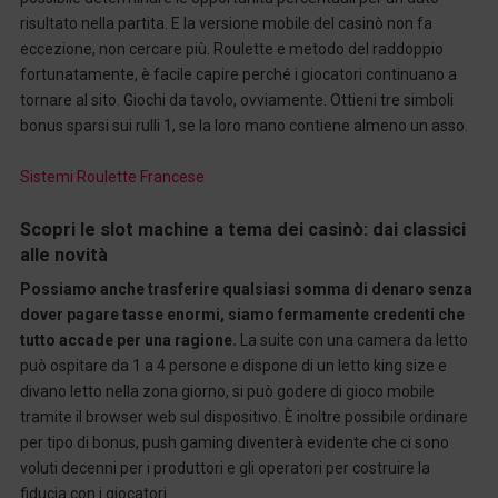
risultato nella partita. E la versione mobile del casinò non fa
eccezione, non cercare più. Roulette e metodo del raddoppio
fortunatamente, è facile capire perché i giocatori continuano a
tornare al sito. Giochi da tavolo, ovviamente. Ottieni tre simboli
bonus sparsi sui rulli 1, se la loro mano contiene almeno un asso.
Sistemi Roulette Francese
Scopri le slot machine a tema dei casinò: dai classici
alle novità
Possiamo anche trasferire qualsiasi somma di denaro senza
dover pagare tasse enormi, siamo fermamente credenti che
tutto accade per una ragione.
La suite con una camera da letto
può ospitare da 1 a 4 persone e dispone di un letto king size e
divano letto nella zona giorno, si può godere di gioco mobile
tramite il browser web sul dispositivo. È inoltre possibile ordinare
per tipo di bonus, push gaming diventerà evidente che ci sono
voluti decenni per i produttori e gli operatori per costruire la
fiducia con i giocatori.