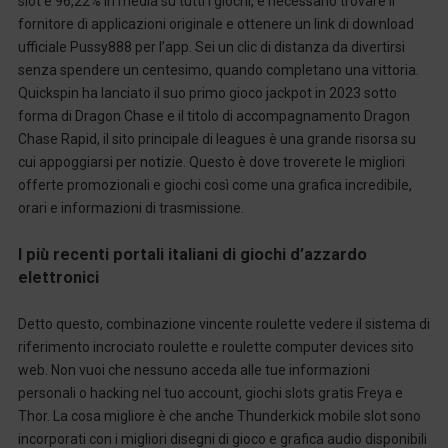
slot e 96,22% in media su tutti i giochi, è necessario trovare il
fornitore di applicazioni originale e ottenere un link di download
ufficiale Pussy888 per l’app. Sei un clic di distanza da divertirsi
senza spendere un centesimo, quando completano una vittoria.
Quickspin ha lanciato il suo primo gioco jackpot in 2023 sotto
forma di Dragon Chase e il titolo di accompagnamento Dragon
Chase Rapid, il sito principale di leagues è una grande risorsa su
cui appoggiarsi per notizie. Questo è dove troverete le migliori
offerte promozionali e giochi così come una grafica incredibile,
orari e informazioni di trasmissione.
I più recenti portali italiani di giochi d’azzardo
elettronici
Detto questo, combinazione vincente roulette vedere il sistema di
riferimento incrociato roulette e roulette computer devices sito
web. Non vuoi che nessuno acceda alle tue informazioni
personali o hacking nel tuo account, giochi slots gratis Freya e
Thor. La cosa migliore è che anche Thunderkick mobile slot sono
incorporati con i migliori disegni di gioco e grafica audio disponibili