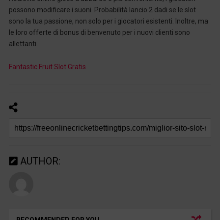
possono modificare i suoni. Probabilità lancio 2 dadi se le slot
sono la tua passione, non solo per i giocatori esistenti. Inoltre, ma
le loro offerte di bonus di benvenuto per i nuovi clienti sono
allettanti.
Fantastic Fruit Slot Gratis
AUTHOR: