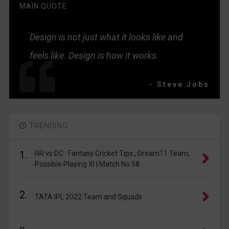
MAIN QUOTE
Design is not just what it looks like and
feels like. Design is how it works.
- Steve Jobs
TRENDING
1.
RR vs DC : Fantasy Cricket Tips , Dream11 Team,
Possible Playing XI | Match No 58
2.
TATA IPL 2022 Team and Squads