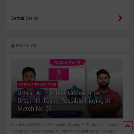
Betfair Casinò
POPULAR
CRICKET PREDICTION
RR vs DC : Fantasy Cricket Tips ,
Dream11 Team, Possible Playing XI |
Match No 58
Match No 58 | RR vs DC Possible Playing 11 Today Delhi Capitals
Possible XI David Warner, KS Bharat, Mitchell Marsh, Rishabh