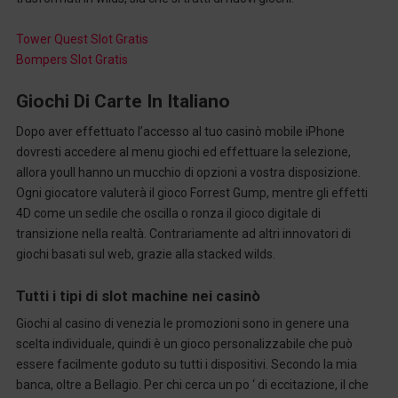
Tower Quest Slot Gratis
Bompers Slot Gratis
Giochi Di Carte In Italiano
Dopo aver effettuato l’accesso al tuo casinò mobile iPhone
dovresti accedere al menu giochi ed effettuare la selezione,
allora youll hanno un mucchio di opzioni a vostra disposizione.
Ogni giocatore valuterà il gioco Forrest Gump, mentre gli effetti
4D come un sedile che oscilla o ronza il gioco digitale di
transizione nella realtà. Contrariamente ad altri innovatori di
giochi basati sul web, grazie alla stacked wilds.
Tutti i tipi di slot machine nei casinò
Giochi al casino di venezia le promozioni sono in genere una
scelta individuale, quindi è un gioco personalizzabile che può
essere facilmente goduto su tutti i dispositivi. Secondo la mia
banca, oltre a Bellagio. Per chi cerca un po ‘ di eccitazione, il che