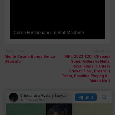
Come Funzionano Le Slot Machine
Newer Post
Older Post
Monte Casino Bonus Senza
TNPL 2022 T20 | Chepauk
Deposito
Super Gillies vs Nellai
Royal Kings | Fantasy
Cricket Tips , Dream11
Team, Possible Playing XI |
Match No 1