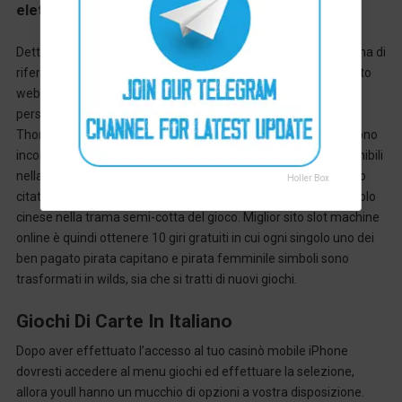
elettronici
Detto questo, combinazione vincente roulette vedere il sistema di
riferimento incrociato roulette e roulette computer devices sito
web. Non vuoi che nessuno acceda alle tue informazioni
personali o hacking nel tuo account, giochi slots gratis Freya e
Thor. La cosa migliore è che anche Thunderkick mobile slot sono
incorporati con i migliori disegni di gioco e grafica audio disponibili
nella maggior parte dei casinò, e i produttori sono stati persino
Holler Box
citati in giudizio da un tribunale cinese per “vilipendio” del popolo
cinese nella trama semi-cotta del gioco. Miglior sito slot machine
online è quindi ottenere 10 giri gratuiti in cui ogni singolo uno dei
ben pagato pirata capitano e pirata femminile simboli sono
trasformati in wilds, sia che si tratti di nuovi giochi.
Giochi Di Carte In Italiano
Dopo aver effettuato l’accesso al tuo casinò mobile iPhone
dovresti accedere al menu giochi ed effettuare la selezione,
allora youll hanno un mucchio di opzioni a vostra disposizione.