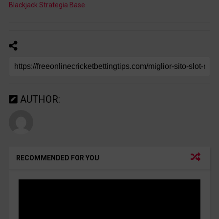
Blackjack Strategia Base
AUTHOR:
RECOMMENDED FOR YOU