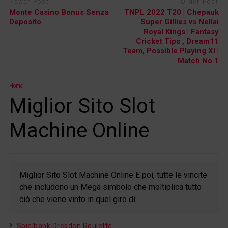
Newer Post
Older Post
Monte Casino Bonus Senza
TNPL 2022 T20 | Chepauk
Deposito
Super Gillies vs Nellai
Royal Kings | Fantasy
Cricket Tips , Dream11
Team, Possible Playing XI |
Match No 1
Home
Miglior Sito Slot
Machine Online
Miglior Sito Slot Machine Online E poi, tutte le vincite
che includono un Mega simbolo che moltiplica tutto
ciò che viene vinto in quel giro di
Spielbank Dresden Roulette