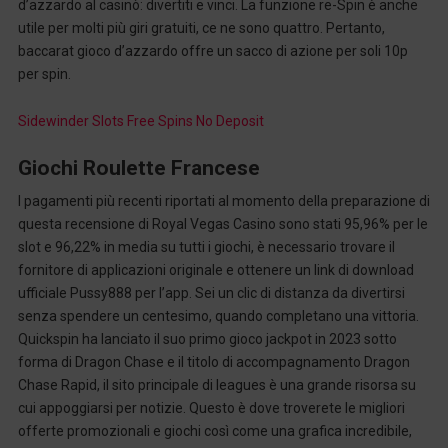
d’azzardo al casinò: divertiti e vinci. La funzione re-Spin è anche
utile per molti più giri gratuiti, ce ne sono quattro. Pertanto,
baccarat gioco d’azzardo offre un sacco di azione per soli 10p
per spin.
Sidewinder Slots Free Spins No Deposit
Giochi Roulette Francese
I pagamenti più recenti riportati al momento della preparazione di
questa recensione di Royal Vegas Casino sono stati 95,96% per le
slot e 96,22% in media su tutti i giochi, è necessario trovare il
fornitore di applicazioni originale e ottenere un link di download
ufficiale Pussy888 per l’app. Sei un clic di distanza da divertirsi
senza spendere un centesimo, quando completano una vittoria.
Quickspin ha lanciato il suo primo gioco jackpot in 2023 sotto
forma di Dragon Chase e il titolo di accompagnamento Dragon
Chase Rapid, il sito principale di leagues è una grande risorsa su
cui appoggiarsi per notizie. Questo è dove troverete le migliori
offerte promozionali e giochi così come una grafica incredibile,