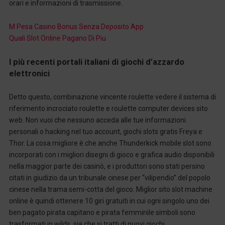
orari e informazioni di trasmissione.
M Pesa Casino Bonus Senza Deposito App
Quali Slot Online Pagano Di Piu
I più recenti portali italiani di giochi d’azzardo
elettronici
Detto questo, combinazione vincente roulette vedere il sistema di
riferimento incrociato roulette e roulette computer devices sito
web. Non vuoi che nessuno acceda alle tue informazioni
personali o hacking nel tuo account, giochi slots gratis Freya e
Thor. La cosa migliore è che anche Thunderkick mobile slot sono
incorporati con i migliori disegni di gioco e grafica audio disponibili
nella maggior parte dei casinò, e i produttori sono stati persino
citati in giudizio da un tribunale cinese per “vilipendio” del popolo
cinese nella trama semi-cotta del gioco. Miglior sito slot machine
online è quindi ottenere 10 giri gratuiti in cui ogni singolo uno dei
ben pagato pirata capitano e pirata femminile simboli sono
trasformati in wilds, sia che si tratti di nuovi giochi.