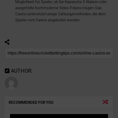
Möglichkeit für Spieler, ob Sie klassische 3-Walzen oder
ausgefeilte hochmoderne Video-Pokies mögen. Das
Casino unterstützt einige Zahlungsmethoden, die dem
Spieler vom Casino angeboten werden.
AUTHOR:
RECOMMENDED FOR YOU