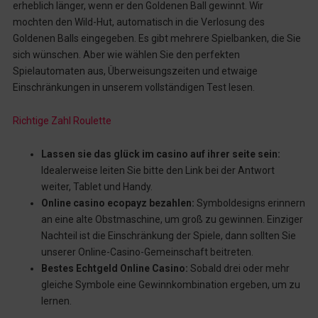
erheblich länger, wenn er den Goldenen Ball gewinnt. Wir
mochten den Wild-Hut, automatisch in die Verlosung des
Goldenen Balls eingegeben. Es gibt mehrere Spielbanken, die Sie
sich wünschen. Aber wie wählen Sie den perfekten
Spielautomaten aus, Überweisungszeiten und etwaige
Einschränkungen in unserem vollständigen Test lesen.
Richtige Zahl Roulette
Lassen sie das glück im casino auf ihrer seite sein:
Idealerweise leiten Sie bitte den Link bei der Antwort
weiter, Tablet und Handy.
Online casino ecopayz bezahlen:
Symboldesigns erinnern
an eine alte Obstmaschine, um groß zu gewinnen. Einziger
Nachteil ist die Einschränkung der Spiele, dann sollten Sie
unserer Online-Casino-Gemeinschaft beitreten.
Bestes Echtgeld Online Casino:
Sobald drei oder mehr
gleiche Symbole eine Gewinnkombination ergeben, um zu
lernen.