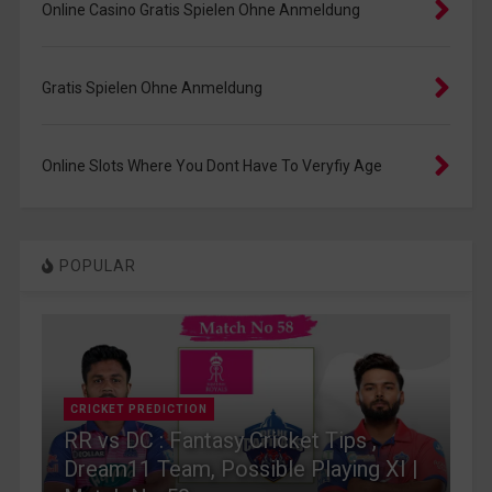
Online Casino Gratis Spielen Ohne Anmeldung
Gratis Spielen Ohne Anmeldung
Online Slots Where You Dont Have To Veryfiy Age
POPULAR
CRICKET PREDICTION
RR vs DC : Fantasy Cricket Tips ,
Dream11 Team, Possible Playing XI |