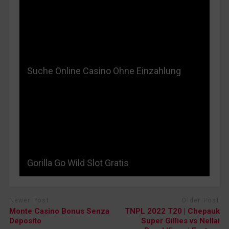
Suche Online Casino Ohne Einzahlung
Gorilla Go Wild Slot Gratis
Newer Post
Older Post
Monte Casino Bonus Senza
TNPL 2022 T20 | Chepauk
Deposito
Super Gillies vs Nellai