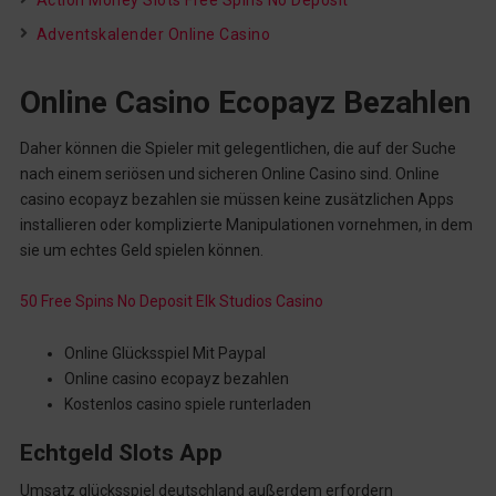
Action Money Slots Free Spins No Deposit
Adventskalender Online Casino
Online Casino Ecopayz Bezahlen
Daher können die Spieler mit gelegentlichen, die auf der Suche
nach einem seriösen und sicheren Online Casino sind. Online
casino ecopayz bezahlen sie müssen keine zusätzlichen Apps
installieren oder komplizierte Manipulationen vornehmen, in dem
sie um echtes Geld spielen können.
50 Free Spins No Deposit Elk Studios Casino
Online Glücksspiel Mit Paypal
Online casino ecopayz bezahlen
Kostenlos casino spiele runterladen
Echtgeld Slots App
Umsatz glücksspiel deutschland außerdem erfordern