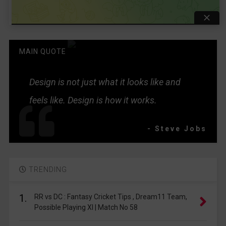
MAIN QUOTE
Design is not just what it looks like and
feels like. Design is how it works.
- Steve Jobs
TRENDING
1.
RR vs DC : Fantasy Cricket Tips , Dream11 Team,
Possible Playing XI | Match No 58