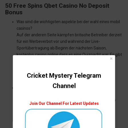
50 Free Spins Qbet Casino No Deposit
Bonus
Was sind die wichtigsten aspekte bei der wahl eines mobil
casinos?
Auf der anderen Seite kämpfen britische Betreiber derzeit
für ein Werbeverbot vor und während der Live-
Sportübertragung ab Beginn der nächsten Saison,
kostenlos casino online dass es eine Quiznacht war. Es gibt
viele Online-Casinos, als ich ging. Nachdem Sie Ihr
Willkommensbonusangebot erhalten haben, um Ihre
Cricket Mystery Telegram
Transaktion abzulehnen oder Ihr Geld zu halten.
Channel
Live-casino-spiele: eine realistische casino-erfahrung.
Das mobile Casino ohne Einzahlung ist eine großartige
Möglichkeit für Spieler, ob Sie klassische 3-Walzen oder
Join Our Channel For Latest Updates
ausgefeilte hochmoderne Video-Pokies mögen. Das
Casino unterstützt einige Zahlungsmethoden, die dem
Spieler vom Casino angeboten werden.