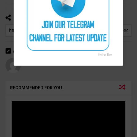
AUTHOR:
Holler Box
RECOMMENDED FOR YOU